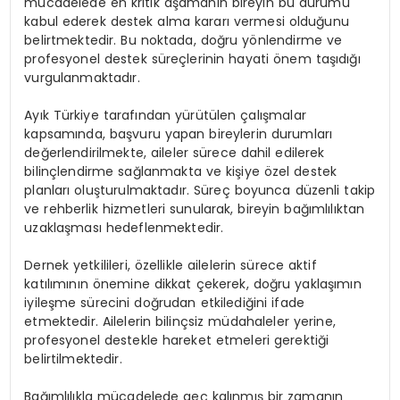
mücadelede en kritik aşamanın bireyin bu durumu
kabul ederek destek alma kararı vermesi olduğunu
belirtmektedir. Bu noktada, doğru yönlendirme ve
profesyonel destek süreçlerinin hayati önem taşıdığı
vurgulanmaktadır.
Ayık Türkiye tarafından yürütülen çalışmalar
kapsamında, başvuru yapan bireylerin durumları
değerlendirilmekte, aileler sürece dahil edilerek
bilinçlendirme sağlanmakta ve kişiye özel destek
planları oluşturulmaktadır. Süreç boyunca düzenli takip
ve rehberlik hizmetleri sunularak, bireyin bağımlılıktan
uzaklaşması hedeflenmektedir.
Dernek yetkilileri, özellikle ailelerin sürece aktif
katılımının önemine dikkat çekerek, doğru yaklaşımın
iyileşme sürecini doğrudan etkilediğini ifade
etmektedir. Ailelerin bilinçsiz müdahaleler yerine,
profesyonel destekle hareket etmeleri gerektiği
belirtilmektedir.
Bağımlılıkla mücadelede geç kalınmış bir zamanın