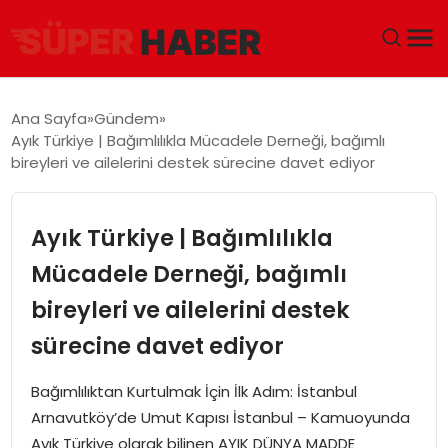
ANA SAYFA
Ana Sayfa
Gündem
Ayık Türkiye | Bağımlılıkla Mücadele Derneği, bağımlı
GÜNDEM
bireyleri ve ailelerini destek sürecine davet ediyor
DÜNYA
Ayık Türkiye | Bağımlılıkla
EĞITIM
Mücadele Derneği, bağımlı
bireyleri ve ailelerini destek
EKONOMI
sürecine davet ediyor
MAGAZIN
Bağımlılıktan Kurtulmak İçin İlk Adım: İstanbul
SAĞLIK
Arnavutköy’de Umut Kapısı İstanbul – Kamuoyunda
Ayık Türkiye olarak bilinen AYIK DÜNYA MADDE