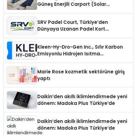
Güneş Enerjili Carport (Solar
Otopark) Nedir?
SRV Padel Court, Türkiye’den
Dünyaya Uzanan Padel Kort
Üretiminde Güvenin Adresi
Kleen-Hy-Dro-Gen Inc., Sıfır Karbon
Emisyonlu Hidrojen Isıtma
Teknolojisinde ISO ve TSSA
Düzenleyici Onaylarını Aldı
Marie Rose kozmetik sektörüne giriş
yaptı
Daikin’den akıllı iklimlendirmede yeni
dönem: Madoka Plus Türkiye’de
Daikin’den akıllı iklimlendirmede yeni
dönem: Madoka Plus Türkiye’de