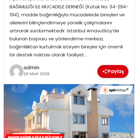
SIYASET
BAĞIMLILIĞI İLE MÜCADELE DERNEĞİ (Kütük No: 34-294-
194), madde bağımlılığıyla mücadelede bireyleri ve
SPOR
ailelerini bilinçlendirmeye yönelik çalışmalarını
artırarak sürdürmektedir. İstanbul Arnavutköy’de
TEKNOLOJI
bulunan başvuru ve yönlendirme merkezi,
bağımlılıktan kurtulmak isteyen bireyler için önemli
YAŞAM
bir destek noktası olarak faaliyet…
admin
Paylaş
28 Mart 2026