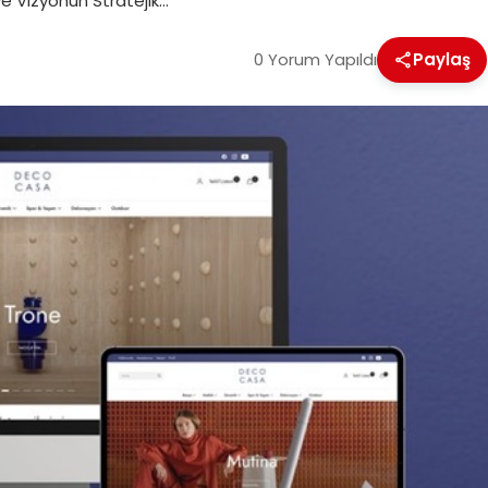
e Vizyonun Stratejik…
0 Yorum Yapıldı
Paylaş