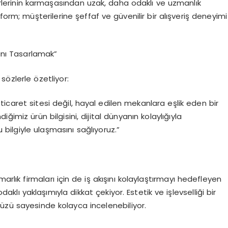
lerinin karmaşasından uzak, daha odaklı ve uzmanlık
form; müşterilerine şeffaf ve güvenilir bir alışveriş deneyimi
an
ı Tasarlamak”
 s
ö
zlerle
ö
zetliyor
:
ticaret sitesi değil, hayal edilen mekanlara eşlik eden bir
miz ürün bilgisini, dijital dünyanın kolaylığıyla
u
bilgiyle ulaş
mas
ını
sağlıyoruz.”
arlık firmaları iç
in de i
ş akışını kolaylaştırmayı hedefleyen
aklı yaklaşımıyla dikkat çekiyor. Estetik ve işlevselliği bir
üzü sayesinde kolayca incelenebiliyor.