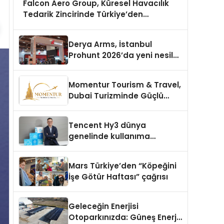
Falcon Aero Group, Küresel Havacılık
Tedarik Zincirinde Türkiye’den
Dünyaya Açılıyor
Derya Arms, İstanbul
Prohunt 2026’da yeni nesil
ürünlerini ve global marka
vizyonunu sergiledi
Momentur Tourism & Travel,
Dubai Turizminde Güçlü
Operasyon Ağıyla Fark
Yaratıyor
Tencent Hy3 dünya
genelinde kullanıma
sunuldu
Mars Türkiye’den “Köpeğini
İşe Götür Haftası” çağrısı
Geleceğin Enerjisi
Otoparkınızda: Güneş Enerjili