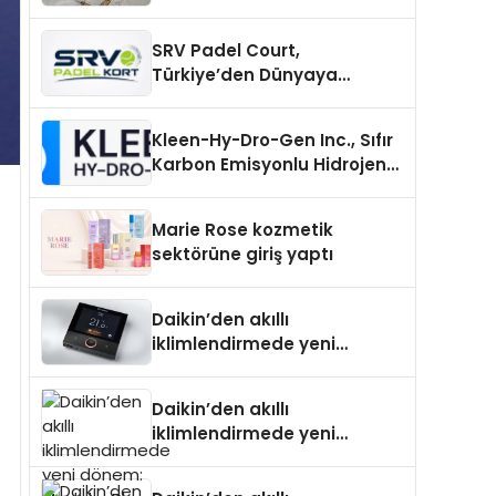
Carport (Solar Otopark)
Nedir?
SRV Padel Court,
Türkiye’den Dünyaya
Uzanan Padel Kort
Üretiminde Güvenin Adresi
Kleen-Hy-Dro-Gen Inc., Sıfır
Karbon Emisyonlu Hidrojen
Isıtma Teknolojisinde ISO ve
TSSA Düzenleyici Onaylarını
Marie Rose kozmetik
Aldı
sektörüne giriş yaptı
Daikin’den akıllı
iklimlendirmede yeni
dönem: Madoka Plus
Türkiye’de
Daikin’den akıllı
iklimlendirmede yeni
dönem: Madoka Plus
Türkiye’de