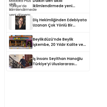
Daikin’den akıllı
iklimlendirmede yeni
dönem: Madoka Plus
Türkiye’de
Diş Hekimliğinden Edebiyata
Uzanan Çok Yönlü Bir
Yaşam: Yeşim Şahin Yaman
Beylikdüzü’nde Beylik
İşkembe, 20 Yıldır Kalite ve
Lezzetin Değişmeyen Adresi
İş İnsanı Seyithan Hanoğlu
Türkiye’yi Uluslararası
Arenada Tanıtmayı
Hedefliyor