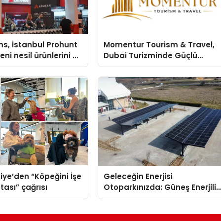
s, İstanbul Prohunt
Momentur Tourism & Travel,
ni nesil ürünlerini ve
Dubai Turizminde Güçlü
arka vizyonunu
Operasyon Ağıyla Fark
Yaratıyor
iye’den “Köpeğini İşe
Geleceğin Enerjisi
tası” çağrısı
Otoparkınızda: Güneş Enerjili
Carport (Solar Otopark)
Nedir?