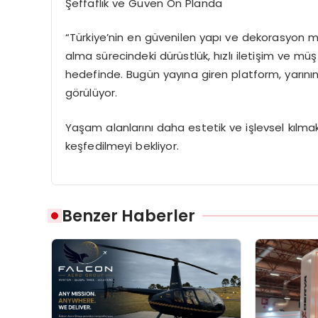
Şeffaflık ve
Gü
ven
Ö
n
Planda
“T
ürkiye
’
nin
en güvenilen yapı ve dekorasyon m
alma sürecindeki dürüstlük, hızlı iletişim ve mü
hedefinde. Bugün yayına giren platform, yarının
g
ö
rülüyor
.
Yaşam alanlarını daha estetik ve işlevsel kılmak
keşfedilmeyi bekliyor.
Benzer Haberler