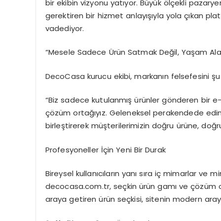
bir ekibin vizyonu yatıyor. Büyük
ö
lçekli
pazaryer
gerektiren bir hizmet anlayışıyla yola çıkan plat
vadediyor.
“Mesele Sadece
Ü
rün
Satmak Değil, Yaş
am Al
DecoCasa
kurucu ekibi, markanın felsefesini şu
“Biz sadece kutulanmış ürünler g
ö
nderen
bir e-
çözüm ortağıyız. Geleneksel perakendede edindiği
birleştirerek müşterilerimizin doğru ürü
ne, do
ğr
Profesyoneller İçin Yeni Bir Durak
Bireysel kullanıcıların yanı
sı
ra i
ç mimarlar ve mim
decocasa.com.tr
, seçkin ürü
n gam
ı
ve
çözüm od
araya getiren ürün seçkisi, sitenin modern aray