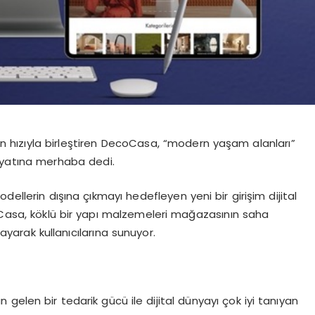
 hızıyla birleştiren
DecoCasa
, “modern yaşam alanları”
ayatına merhaba dedi.
dellerin dışına çıkmayı hedefleyen yeni bir girişim dijital
Casa
, k
ö
klü
bir yapı malzemeleri mağ
azas
ının
saha
yarak kullanıcılarına sunuyor.
gelen bir tedarik gücü ile dijital dünyayı çok iyi tanıyan