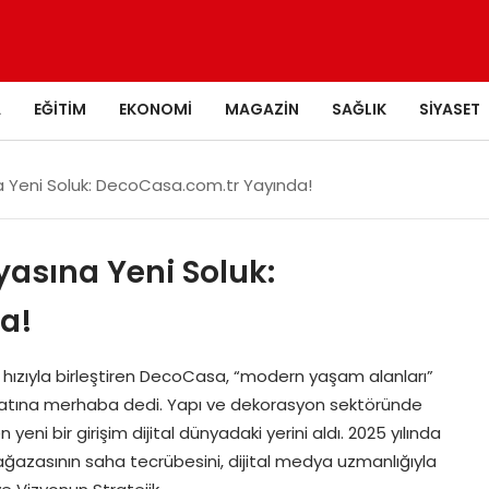
A
EĞITIM
EKONOMI
MAGAZIN
SAĞLIK
SIYASET
 Yeni Soluk: DecoCasa.com.tr Yayında!
asına Yeni Soluk:
a!
n hızıyla birleştiren DecoCasa, “modern yaşam alanları”
atına merhaba dedi. Yapı ve dekorasyon sektöründe
eni bir girişim dijital dünyadaki yerini aldı. 2025 yılında
ğazasının saha tecrübesini, dijital medya uzmanlığıyla