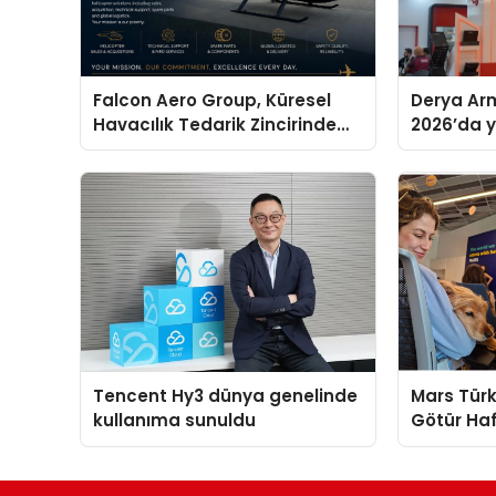
Falcon Aero Group, Küresel
Derya Arm
Havacılık Tedarik Zincirinde
2026’da ye
Türkiye’den Dünyaya Açılıyor
global m
sergiledi
Tencent Hy3 dünya genelinde
Mars Türk
kullanıma sunuldu
Götür Haf