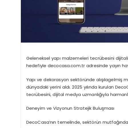
Geleneksel yapı malzemeleri tecrübesini dijitalin
hedefiyle decocasa.com.tr adresinde yayın h
Yapı ve dekorasyon
sekt
ö
ründe
alışılagelmiş mo
dünyadaki yerini aldı. 2025 yılında kurulan
Deco
tecrübesini, dijital medya uzmanlığıyla harmanla
Deneyim ve Vizyonun Stratejik Buluş
mas
ı
DecoCasa
’
nın
temelinde,
sekt
ö
rün
mutfağından 