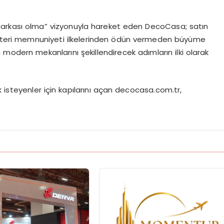
arkası olma” vizyonuyla hareket eden
DecoCasa
; satın
şteri memnuniyeti ilkelerinden
ö
dün vermeden büyüme
 modern mekanlarını şekillendirecek adımların ilki olarak
 isteyenler için kapılarını açan
decocasa.com.tr
,