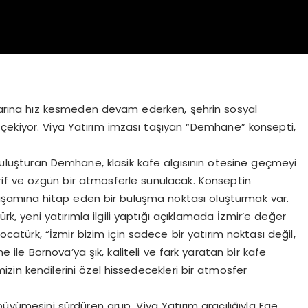
rımlarına hız kesmeden devam ederken, şehrin sosyal
çekiyor. Viya Yatırım imzası taşıyan “Demhane” konsepti,
e buluşturan Demhane, klasik kafe algısının ötesine geçmeyi
arif ve özgün bir atmosferle sunulacak. Konseptin
yaşamına hitap eden bir buluşma noktası oluşturmak var.
, yeni yatırımla ilgili yaptığı açıklamada İzmir’e değer
ocatürk, “İzmir bizim için sadece bir yatırım noktası değil,
ile Bornova’ya şık, kaliteli ve fark yaratan bir kafe
izin kendilerini özel hissedecekleri bir atmosfer
büyümesini sürdüren grup, Viya Yatırım aracılığıyla Ege