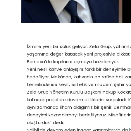
İzmir’e yeni bir soluk geliyor. Zela Grup, yatı
yaşamına değer katacak yeni projesiyle dikkat 
Bornova’da kapılarını açmaya hazırlanıyor.
Yeni nesil kahve anlayışını farklı bir deneyiml
hedefliyor. Mekânda, kahvenin en rafine hali z
temelinde ise keyif, estetik ve modern şehir 
Zela Grup Yönetim Kurulu Başkanı Yakup Kocatürk
katacak projelere devam ettiklerini vurguladı. K
aynı zamanda ilham aldığımız bir şehir. Demhane 
deneyimi kazandırmayı hedefliyoruz. Misafirlerim
oluşturduk” dedi.
Salihli’de devam eden inşaat yatırımlarıyla da 