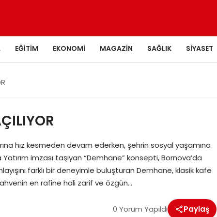
A
EĞITIM
EKONOMI
MAGAZIN
SAĞLIK
SIYASET
OR
ÇILIYOR
ımlarına hız kesmeden devam ederken, şehrin sosyal yaşamına
iya Yatırım imzası taşıyan “Demhane” konsepti, Bornova’da
nlayışını farklı bir deneyimle buluşturan Demhane, klasik kafe
ahvenin en rafine hali zarif ve özgün…
0 Yorum Yapıldı
Paylaş