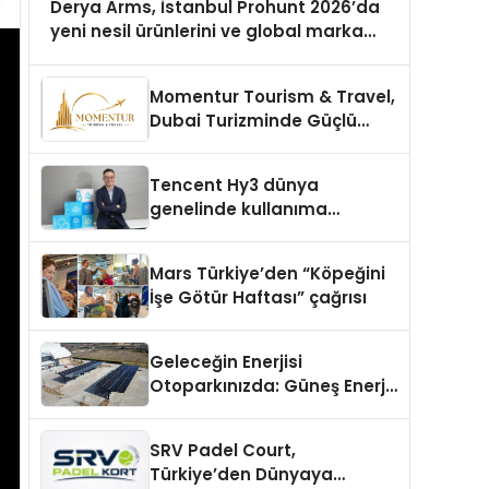
Derya Arms, İstanbul Prohunt 2026’da
yeni nesil ürünlerini ve global marka
vizyonunu sergiledi
Momentur Tourism & Travel,
Dubai Turizminde Güçlü
Operasyon Ağıyla Fark
Yaratıyor
Tencent Hy3 dünya
genelinde kullanıma
sunuldu
Mars Türkiye’den “Köpeğini
İşe Götür Haftası” çağrısı
Geleceğin Enerjisi
Otoparkınızda: Güneş Enerjili
Carport (Solar Otopark)
Nedir?
SRV Padel Court,
Türkiye’den Dünyaya