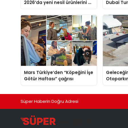
2026’da yeni nesil ürünlerini ve
Dubai Tu
global marka vizyonunu
Operasyo
sergiledi
Yaratıyor
Mars Türkiye’den “Köpeğini İşe
Geleceğin
Götür Haftası” çağrısı
Otoparkın
Carport (
Nedir?
Süper Haberin Doğru Adresi