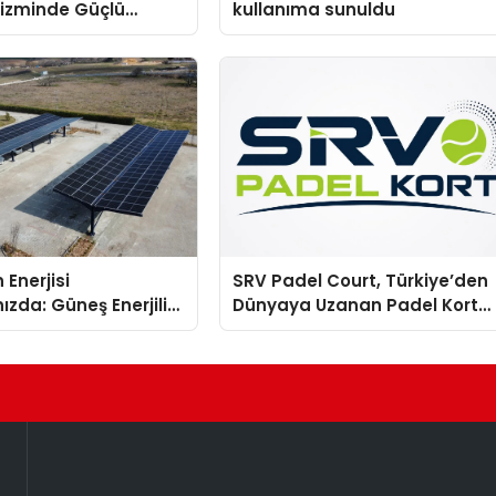
rizminde Güçlü
kullanıma sunuldu
n Ağıyla Fark
 Enerjisi
SRV Padel Court, Türkiye’den
ızda: Güneş Enerjili
Dünyaya Uzanan Padel Kort
Solar Otopark)
Üretiminde Güvenin Adresi