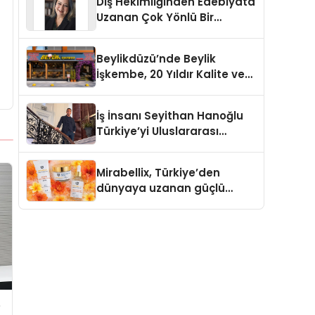
Diş Hekimliğinden Edebiyata
Uzanan Çok Yönlü Bir
Yaşam: Yeşim Şahin Yaman
Beylikdüzü’nde Beylik
İşkembe, 20 Yıldır Kalite ve
Lezzetin Değişmeyen Adresi
İş İnsanı Seyithan Hanoğlu
Türkiye’yi Uluslararası
Arenada Tanıtmayı
Hedefliyor
Mirabellix, Türkiye’den
dünyaya uzanan güçlü
büyümesini sürdürüyor
e