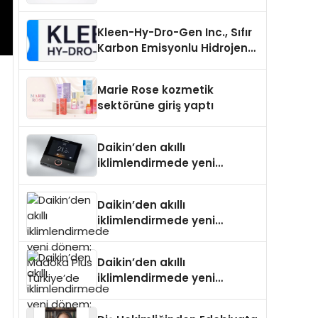
Uzanan Padel Kort
Üretiminde Güvenin Adresi
Kleen-Hy-Dro-Gen Inc., Sıfır
Karbon Emisyonlu Hidrojen
Isıtma Teknolojisinde ISO ve
TSSA Düzenleyici Onaylarını
Marie Rose kozmetik
Aldı
sektörüne giriş yaptı
Daikin’den akıllı
iklimlendirmede yeni
dönem: Madoka Plus
Türkiye’de
Daikin’den akıllı
iklimlendirmede yeni
dönem: Madoka Plus
Türkiye’de
Daikin’den akıllı
iklimlendirmede yeni
dönem: Madoka Plus
Türkiye’de