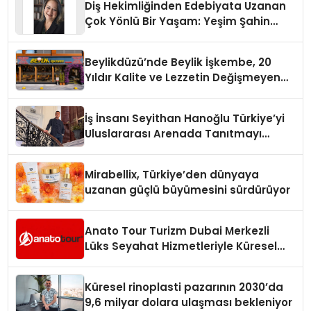
Diş Hekimliğinden Edebiyata Uzanan
Çok Yönlü Bir Yaşam: Yeşim Şahin
Yaman
Beylikdüzü’nde Beylik İşkembe, 20
Yıldır Kalite ve Lezzetin Değişmeyen
Adresi
İş İnsanı Seyithan Hanoğlu Türkiye’yi
Uluslararası Arenada Tanıtmayı
Hedefliyor
Mirabellix, Türkiye’den dünyaya
uzanan güçlü büyümesini sürdürüyor
Anato Tour Turizm Dubai Merkezli
Lüks Seyahat Hizmetleriyle Küresel
Turizmde Öne Çıkıyor
Küresel rinoplasti pazarının 2030’da
9,6 milyar dolara ulaşması bekleniyor