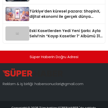
Türkiye’den küresel pazara: ShopinX,
dijital ekonomi ile gerçek dünya
alışverişini bir araya getirmeyi
hedefliyor
Eski Kasetlerden Yedi Yeni Şarkı: Ayla
Selvi’nin “Kayıp Kasetler 1” Albümü 31
Temmuz’da Çıktı
Süper Haberin Doğru Adresi
Reklam & iş birliği:
habersonuclari@gmail.com
Copyright © 2025 Tüm hakları SÜPER HABER 'de saklıdır.