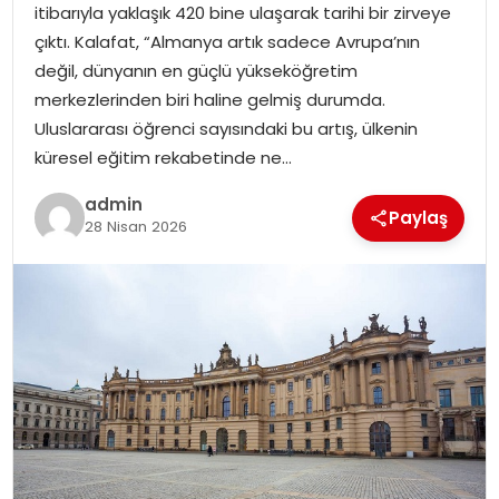
itibarıyla yaklaşık 420 bine ulaşarak tarihi bir zirveye
SIYASET
çıktı. Kalafat, “Almanya artık sadece Avrupa’nın
değil, dünyanın en güçlü yükseköğretim
SPOR
merkezlerinden biri haline gelmiş durumda.
Uluslararası öğrenci sayısındaki bu artış, ülkenin
TEKNOLOJI
küresel eğitim rekabetinde ne…
YAŞAM
admin
Paylaş
28 Nisan 2026