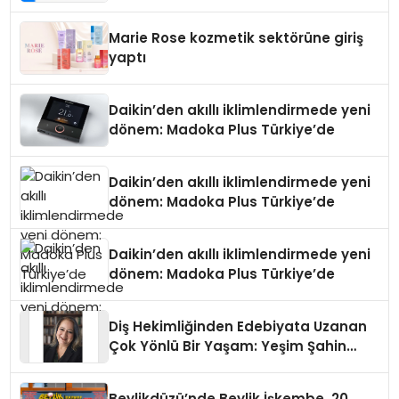
Teknolojisinde ISO ve TSSA
Düzenleyici Onaylarını Aldı
Marie Rose kozmetik sektörüne giriş
yaptı
Daikin’den akıllı iklimlendirmede yeni
dönem: Madoka Plus Türkiye’de
Daikin’den akıllı iklimlendirmede yeni
dönem: Madoka Plus Türkiye’de
Daikin’den akıllı iklimlendirmede yeni
dönem: Madoka Plus Türkiye’de
Diş Hekimliğinden Edebiyata Uzanan
Çok Yönlü Bir Yaşam: Yeşim Şahin
Yaman
Beylikdüzü’nde Beylik İşkembe, 20