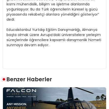
kısmı mühendislik, bilişim ve işletme alanlarında
yoğunlaşıyor. Bu da Türk öğrencilerin küresel iş gücü
piyasasında rekabetçi alanlara yöneldiğini gösteriyor”
dedi.
Educaİstanbul Yurtdışı Eğitim Danışmanlığı, Almanya
başta olmak üzere Avrupa’daki üniversitelere yerleşim
süreçlerinde öğrencilere kapsamlı danışmanlık hizmeti
sunmaya devam ediyor.
Benzer Haberler