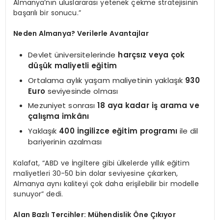
Almanya’nın uluslararası yetenek çekme stratejisinin
başarılı bir sonucu.”
Neden Almanya? Verilerle Avantajlar
Devlet üniversitelerinde
harçsız veya çok
düşük maliyetli eğitim
Ortalama aylık yaşam maliyetinin yaklaşık
930
Euro
seviyesinde olması
Mezuniyet sonrası
18 aya kadar iş arama ve
çalışma imkânı
Yaklaşık
400 İngilizce eğitim programı
ile dil
bariyerinin azalması
Kalafat, “ABD ve İngiltere gibi ülkelerde yıllık eğitim
maliyetleri 30-50 bin dolar seviyesine çıkarken,
Almanya aynı kaliteyi çok daha erişilebilir bir modelle
sunuyor” dedi.
Alan Bazlı Tercihler: Mühendislik Öne Çıkıyor