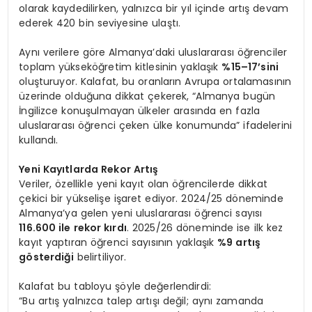
olarak kaydedilirken, yalnızca bir yıl içinde artış devam
ederek 420 bin seviyesine ulaştı.
Aynı verilere göre Almanya’daki uluslararası öğrenciler
toplam yükseköğretim kitlesinin yaklaşık
%15–17’sini
oluşturuyor. Kalafat, bu oranların Avrupa ortalamasının
üzerinde olduğuna dikkat çekerek, “Almanya bugün
İngilizce konuşulmayan ülkeler arasında en fazla
uluslararası öğrenci çeken ülke konumunda” ifadelerini
kullandı.
Yeni Kayıtlarda Rekor Artış
Veriler, özellikle yeni kayıt olan öğrencilerde dikkat
çekici bir yükselişe işaret ediyor. 2024/25 döneminde
Almanya’ya gelen yeni uluslararası öğrenci sayısı
116.600 ile rekor kırdı
. 2025/26 döneminde ise ilk kez
kayıt yaptıran öğrenci sayısının yaklaşık
%9 artış
gösterdiği
belirtiliyor.
Kalafat bu tabloyu şöyle değerlendirdi:
“Bu artış yalnızca talep artışı değil; aynı zamanda