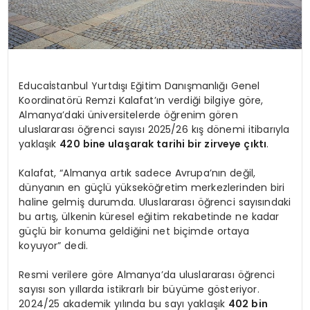
Educaİstanbul Yurtdışı Eğitim Danışmanlığı Genel
Koordinatörü Remzi Kalafat’ın verdiği bilgiye göre,
Almanya’daki üniversitelerde öğrenim gören
uluslararası öğrenci sayısı 2025/26 kış dönemi itibarıyla
yaklaşık
420 bine ulaşarak tarihi bir zirveye çıktı
.
Kalafat, “Almanya artık sadece Avrupa’nın değil,
dünyanın en güçlü yükseköğretim merkezlerinden biri
haline gelmiş durumda. Uluslararası öğrenci sayısındaki
bu artış, ülkenin küresel eğitim rekabetinde ne kadar
güçlü bir konuma geldiğini net biçimde ortaya
koyuyor” dedi.
Resmi verilere göre Almanya’da uluslararası öğrenci
sayısı son yıllarda istikrarlı bir büyüme gösteriyor.
2024/25 akademik yılında bu sayı yaklaşık
402 bin