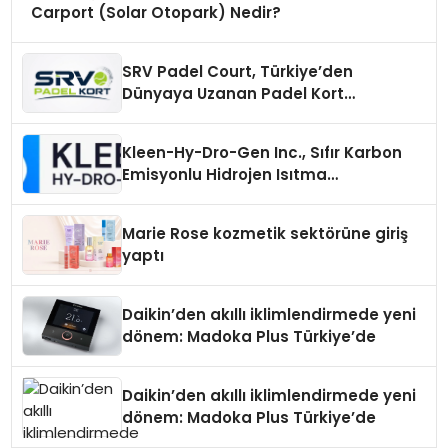
Carport (Solar Otopark) Nedir?
SRV Padel Court, Türkiye’den
Dünyaya Uzanan Padel Kort
Üretiminde Güvenin Adresi
Kleen-Hy-Dro-Gen Inc., Sıfır Karbon
Emisyonlu Hidrojen Isıtma
Teknolojisinde ISO ve TSSA
Düzenleyici Onaylarını Aldı
Marie Rose kozmetik sektörüne giriş
yaptı
Daikin’den akıllı iklimlendirmede yeni
dönem: Madoka Plus Türkiye’de
Daikin’den akıllı iklimlendirmede yeni
dönem: Madoka Plus Türkiye’de