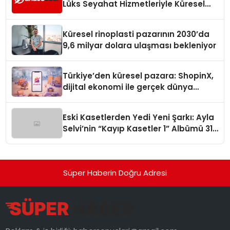
Lüks Seyahat Hizmetleriyle Küresel
Turizmde Öne Çıkıyor
Küresel rinoplasti pazarının 2030’da
9,6 milyar dolara ulaşması bekleniyor
Türkiye’den küresel pazara: ShopinX,
dijital ekonomi ile gerçek dünya
alışverişini bir araya getirmeyi
hedefliyor
Eski Kasetlerden Yedi Yeni Şarkı: Ayla
Selvi’nin “Kayıp Kasetler 1” Albümü 31
Temmuz’da Çıktı
Süper Haberin Doğru Adresi