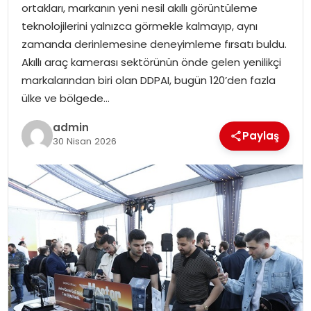
ortakları, markanın yeni nesil akıllı görüntüleme
SIYASET
teknolojilerini yalnızca görmekle kalmayıp, aynı
zamanda derinlemesine deneyimleme fırsatı buldu.
SPOR
Akıllı araç kamerası sektörünün önde gelen yenilikçi
markalarından biri olan DDPAI, bugün 120’den fazla
TEKNOLOJI
ülke ve bölgede…
YAŞAM
admin
Paylaş
30 Nisan 2026