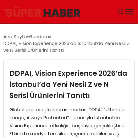
ANA SAYFA
Ana Sayfa
Gündem
DDPAI, Vision Experience 2026’da İstanbul’da Yeni Nesil Z
GÜNDEM
ve N Serisi Ürünlerini Tanıttı
DÜNYA
DDPAI, Vision Experience 2026’da
EĞITIM
İstanbul’da Yeni Nesil Z ve N
Serisi Ürünlerini Tanıttı
EKONOMI
Global akıllı araç kamerası markası DDPAI, “Ultimate
MAGAZIN
Image, Always Protected” temasıyla İstanbul’da
Vision Experience etkinliğini başarıyla gerçekleştirdi.
SAĞLIK
Etkinlikte medya temsilcileri, içerik üreticileri ve iş