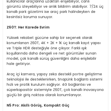
kullanıcılar araçlarına uzaktan erişebiliyor, canlı
görüntü izleyebiliyor ve anlık bildirim alabiliyor. 7/24 üç
kanallı park gözetimi ise araç park halindeyken de
kesintisiz koruma sunuyor.
Z60T: Her Karede Evrim
Yüksek rekabet gücüne sahip bir seçenek olarak
konumlanan Z60T, 4K + 2K + 1K üç kanallı kayıt yapısı
ve Triple HDR desteğiyle öne çıkıyor. Farklı ışık
koşullarında daha dengeli ve net görüntüler sunan
model, çok kanallı sürüş güvenliğini daha erişilebilir
hale getiriyor.
Araç içi kamera, yapay zeka destekli portre geliştirme
teknolojisi ile desteklenirken, SnapLink bağlantı sistemi
hızlı ve pratik kurulum sağlıyor. 4G bağlantısı ve
süperkapasitör sistemiyle Z60T, çok kanallı inovasyona
güçlü bir giriş noktası olarak konumlanıyor.
N5 Pro: Akıllı Görüş, Kompakt Güç