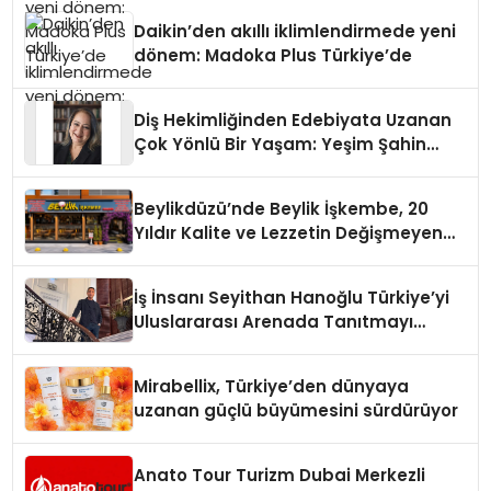
Daikin’den akıllı iklimlendirmede yeni
dönem: Madoka Plus Türkiye’de
Diş Hekimliğinden Edebiyata Uzanan
Çok Yönlü Bir Yaşam: Yeşim Şahin
Yaman
Beylikdüzü’nde Beylik İşkembe, 20
Yıldır Kalite ve Lezzetin Değişmeyen
Adresi
İş İnsanı Seyithan Hanoğlu Türkiye’yi
Uluslararası Arenada Tanıtmayı
Hedefliyor
Mirabellix, Türkiye’den dünyaya
uzanan güçlü büyümesini sürdürüyor
Anato Tour Turizm Dubai Merkezli