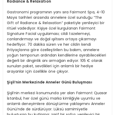
Radiance & Relaxation
Gastronomi programının yanı sıra Fairmont Spa, 4–10
Mayıs tarihleri arasında annelere özel sunduğu “The
Gift of Radiance & Relaxation” paketiyle yenileyici bir
ritüel vadediyor. Kişiye özel kurgulanan Fairmont
Signature Facial uygulaması; cildi tazelemeyi,
canlandırmayı ve doğal ışıltısını ortaya çıkarmayı
hedefliyor. 70 dakika süren ve her cildin kendi
ihtiyaçlarına göre özelleştirilen bu bakım, annelere
yoğun temponun ardından kendilerine ayırabilecekleri
değerli bir dinginlik anı armağan ediyor. 105 € olarak
sunulan paket, sevdikleri için anlamlı bir hediye
arayanlar için özellikle öne çıkıyor.
Şişli’nin Merkezinde Anneler Günü Buluşması
Şişli’nin merkezi konumunda yer alan Fairmont Quasar
İstanbul, her özel günü marka kimliğiyle uyumlu ve
anlamlı deneyimlere dönüştürme yaklaşımını Anneler
Günü’nde de sürdürüyor. Lüksü samimiyetle
buluşturan bu kutlama; zarif bir sofra, yenileyici bir