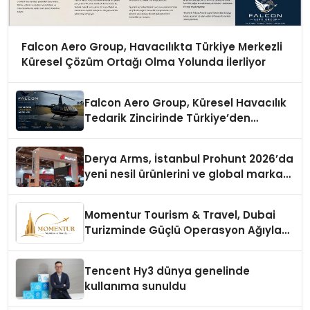
Falcon Aero Group, Havacılıkta Türkiye Merkezli
Küresel Çözüm Ortağı Olma Yolunda İlerliyor
Falcon Aero Group, Küresel Havacılık
Tedarik Zincirinde Türkiye’den
Dünyaya Açılıyor
Derya Arms, İstanbul Prohunt 2026’da
yeni nesil ürünlerini ve global marka
vizyonunu sergiledi
Momentur Tourism & Travel, Dubai
Turizminde Güçlü Operasyon Ağıyla
Fark Yaratıyor
Tencent Hy3 dünya genelinde
kullanıma sunuldu