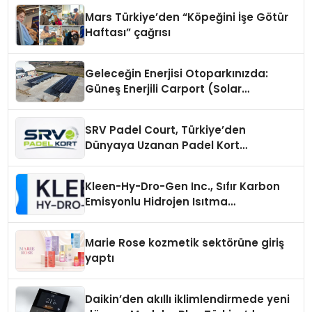
Mars Türkiye’den “Köpeğini İşe Götür
Haftası” çağrısı
Geleceğin Enerjisi Otoparkınızda:
Güneş Enerjili Carport (Solar
Otopark) Nedir?
SRV Padel Court, Türkiye’den
Dünyaya Uzanan Padel Kort
Üretiminde Güvenin Adresi
Kleen-Hy-Dro-Gen Inc., Sıfır Karbon
Emisyonlu Hidrojen Isıtma
Teknolojisinde ISO ve TSSA
Düzenleyici Onaylarını Aldı
Marie Rose kozmetik sektörüne giriş
yaptı
Daikin’den akıllı iklimlendirmede yeni