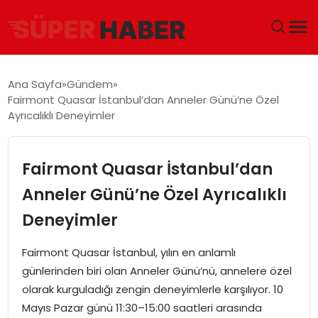
ANA SAYFA
Ana Sayfa
Gündem
Fairmont Quasar İstanbul’dan Anneler Günü’ne Özel
GÜNDEM
Ayrıcalıklı Deneyimler
DÜNYA
Fairmont Quasar İstanbul’dan
EĞITIM
Anneler Günü’ne Özel Ayrıcalıklı
Deneyimler
EKONOMI
Fairmont Quasar İstanbul, yılın en anlamlı
MAGAZIN
günlerinden biri olan Anneler Günü’nü, annelere özel
olarak kurguladığı zengin deneyimlerle karşılıyor. 10
SAĞLIK
Mayıs Pazar günü 11:30–15:00 saatleri arasında