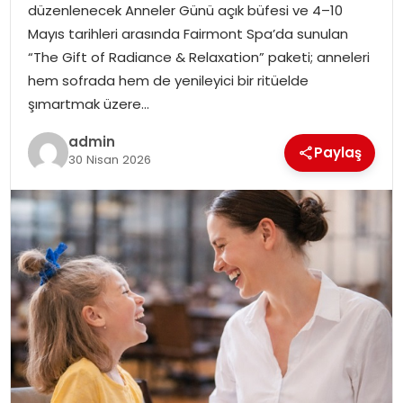
düzenlenecek Anneler Günü açık büfesi ve 4–10
SIYASET
Mayıs tarihleri arasında Fairmont Spa’da sunulan
“The Gift of Radiance & Relaxation” paketi; anneleri
SPOR
hem sofrada hem de yenileyici bir ritüelde
şımartmak üzere…
TEKNOLOJI
admin
Paylaş
YAŞAM
30 Nisan 2026