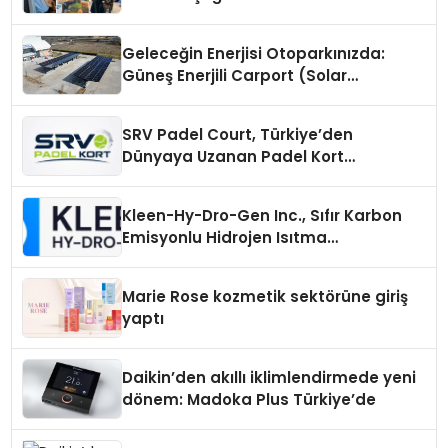
Geleceğin Enerjisi Otoparkınızda:
Güneş Enerjili Carport (Solar
Otopark) Nedir?
SRV Padel Court, Türkiye’den
Dünyaya Uzanan Padel Kort
Üretiminde Güvenin Adresi
Kleen-Hy-Dro-Gen Inc., Sıfır Karbon
Emisyonlu Hidrojen Isıtma
Teknolojisinde ISO ve TSSA
Düzenleyici Onaylarını Aldı
Marie Rose kozmetik sektörüne giriş
yaptı
Daikin’den akıllı iklimlendirmede yeni
dönem: Madoka Plus Türkiye’de