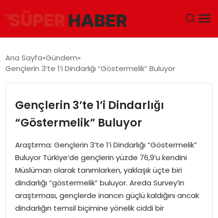
ANA SAYFA
Ana Sayfa
Gündem
Gençlerin 3’te 1’i Dindarlığı “Göstermelik” Buluyor
GÜNDEM
DÜNYA
Gençlerin 3’te 1’i Dindarlığı
“Göstermelik” Buluyor
EĞITIM
Araştırma: Gençlerin 3’te 1’i Dindarlığı “Göstermelik”
EKONOMI
Buluyor Türkiye’de gençlerin yüzde 76,9’u kendini
Müslüman olarak tanımlarken, yaklaşık üçte biri
MAGAZIN
dindarlığı “göstermelik” buluyor. Areda Survey’in
araştırması, gençlerde inancın güçlü kaldığını ancak
SAĞLIK
dindarlığın temsil biçimine yönelik ciddi bir