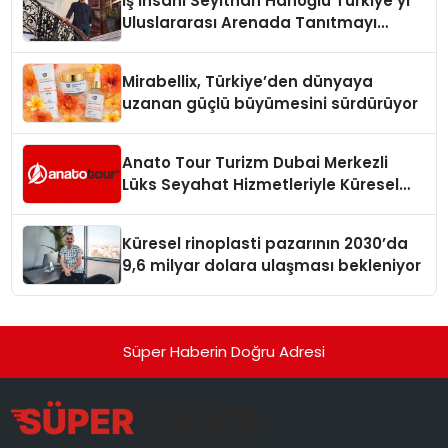
İş İnsanı Seyithan Hanoğlu Türkiye’yi
Uluslararası Arenada Tanıtmayı
Hedefliyor
Mirabellix, Türkiye’den dünyaya
uzanan güçlü büyümesini sürdürüyor
Anato Tour Turizm Dubai Merkezli
Lüks Seyahat Hizmetleriyle Küresel
Turizmde Öne Çıkıyor
Küresel rinoplasti pazarının 2030’da
9,6 milyar dolara ulaşması bekleniyor
Süper Haberin Doğru Adresi