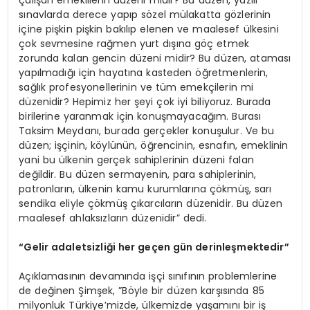
sınavlarda derece yapıp sözel mülakatta gözlerinin
içine pişkin pişkin bakılıp elenen ve maalesef ülkesini
çok sevmesine rağmen yurt dışına göç etmek
zorunda kalan gencin düzeni midir? Bu düzen, ataması
yapılmadığı için hayatına kasteden öğretmenlerin,
sağlık profesyonellerinin ve tüm emekçilerin mi
düzenidir? Hepimiz her şeyi çok iyi biliyoruz. Burada
birilerine yaranmak için konuşmayacağım. Burası
Taksim Meydanı, burada gerçekler konuşulur. Ve bu
düzen; işçinin, köylünün, öğrencinin, esnafın, emeklinin
yani bu ülkenin gerçek sahiplerinin düzeni falan
değildir. Bu düzen sermayenin, para sahiplerinin,
patronların, ülkenin kamu kurumlarına çökmüş, sarı
sendika eliyle çökmüş çıkarcıların düzenidir. Bu düzen
maalesef ahlaksızların düzenidir” dedi.
“Gelir adaletsizliği her geç
en g
ün derinleşmektedir”
Açıklamasının devamında işçi sınıfının problemlerine
de değinen Şimşek, ”Böyle bir düzen karşısında 85
milyonluk Türkiye’mizde, ülkemizde yaşamını bir iş