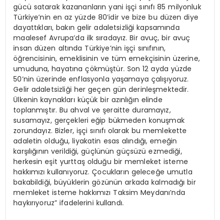
gücü satarak kazananların yani işçi sınıfı 85 milyonluk
Türkiye’nin en az yüzde 80’idir ve bize bu düzen diye
dayattıkları, bakın gelir adaletsizliği kapsamında
maalesef Avrupa’da ilk sıradayız. Bir avuç, bir avuç
insan düzen altında Türkiye’nin işçi sınıfının,
öğrencisinin, emeklisinin ve tüm emekçisinin üzerine,
umuduna, hayatına çökmüştür. Son 12 ayda yüzde
50’nin üzerinde enflasyonla yaşamaya çalışıyoruz.
Gelir adaletsizliği her geçen gün derinleşmektedir.
Ülkenin kaynakları küçük bir azınlığın elinde
toplanmıştır. Bu ahval ve şeraitte duramayız,
susamayız, gerçekleri eğip bükmeden konuşmak
zorundayız. Bizler, işçi sınıfı olarak bu memlekette
adaletin olduğu, liyakatin esas alındığı, emeğin
karşılığının verildiği, güçlünün güçsüzü ezmediği,
herkesin eşit yurttaş olduğu bir memleket isteme
hakkımızı kullanıyoruz. Çocukların geleceğe umutla
bakabildiği, büyüklerin gözünün arkada kalmadığı bir
memleket isteme hakkımızı Taksim Meydanı’nda
haykırıyoruz” ifadelerini kullandı.