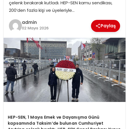
çelenk bırakarak kutladı. HEP-SEN kamu sendikası,
SIYASET
200’den fazla kişi ve üyeleriyle…
SPOR
admin
Paylaş
02 Mayıs 2026
TEKNOLOJI
YAŞAM
HEP-SEN, 1 Mayıs Emek ve Dayanış
ma G
ünü
kapsamında Taksim’de bulunan Cumhuriyet