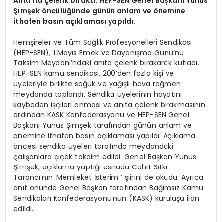
Anıtı’na çelenk bıraktı. HEP-SEN Genel Başkanı Yunus
Şimşek
ö
ncülüğünde günün anlam ve
ö
nemine
ithafen basın açıklaması yapıldı.
Hemşireler ve Tüm Sağlık Profesyonelleri Sendikası
(HEP-SEN), 1 Mayıs Emek ve Dayanışma Günü’nü
Taksim Meydanı’ndaki anıta çelenk bırakarak kutladı.
HEP-SEN kamu sendikası, 200’den fazla kişi ve
üyeleriyle birlikte soğuk ve yağışlı hava rağmen
meydanda toplandı. Sendika üyelerinin hayatını
kaybeden işçileri anması ve anıta çelenk bırakmasının
ardından KASK Konfederasyonu ve HEP-SEN Genel
Başkanı Yunus Şimşek tarafından günün anlam ve
önemine ithafen basın açıklaması yapıldı. Açıklama
öncesi sendika üyeleri tarafında meydandaki
çalışanlara çiçek takdim edildi. Genel Başkan Yunus
Şimşek, açıklama yaptığı esnada Cahit Sıtkı
Tarancı’nın ‘Memleket İsterim ‘ şiirini de okudu. Ayrıca
anıt önünde Genel Başkan tarafından Bağımsız Kamu
Sendikaları Konfederasyonu’nun (KASK) kuruluşu ilan
edildi.