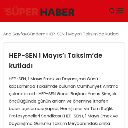
ANA SAYFA
Ana Sayfa
Gündem
HEP-SEN 1 Mayıs’ı Taksim’de kutladı
GÜNDEM
HEP-SEN 1 Mayıs’ı Taksim’de
DÜNYA
kutladı
EĞITIM
HEP-SEN, 1 Mayıs Emek ve Dayanışma Günü
kapsamında Taksim’de bulunan Cumhuriyet Anıtı’na
EKONOMI
çelenk bıraktı. HEP-SEN Genel Başkanı Yunus Şimşek
öncülüğünde günün anlam ve önemine ithafen
MAGAZIN
basın açıklaması yapıldı. Hemşireler ve Tüm Sağlık
Profesyonelleri Sendikası (HEP-SEN), 1 Mayıs Emek ve
SAĞLIK
Dayanışma Günü’nü Taksim Meydanı’ndaki anıta