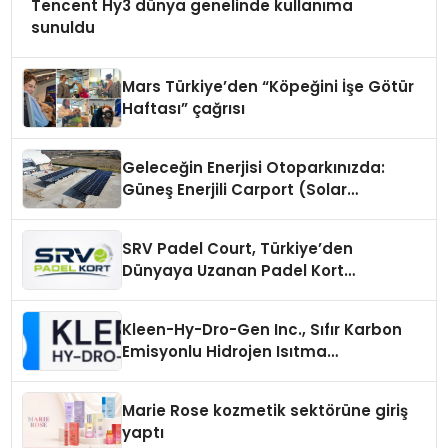
Tencent Hy3 dünya genelinde kullanıma
sunuldu
Mars Türkiye’den “Köpeğini İşe Götür
Haftası” çağrısı
Geleceğin Enerjisi Otoparkınızda:
Güneş Enerjili Carport (Solar
Otopark) Nedir?
SRV Padel Court, Türkiye’den
Dünyaya Uzanan Padel Kort
Üretiminde Güvenin Adresi
Kleen-Hy-Dro-Gen Inc., Sıfır Karbon
Emisyonlu Hidrojen Isıtma
Teknolojisinde ISO ve TSSA
Düzenleyici Onaylarını Aldı
Marie Rose kozmetik sektörüne giriş
yaptı