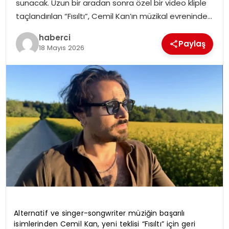
sunacak. Uzun bir aradan sonra özel bir video kliple
SIYASET
taçlandırılan “Fısıltı”, Cemil Kan’ın müzikal evreninde…
SPOR
haberci
Paylaş
18 Mayıs 2026
TEKNOLOJI
YAŞAM
Alternatif ve singer-songwriter müziğin başarılı
isimlerinden Cemil Kan, yeni teklisi “Fısıltı” için geri