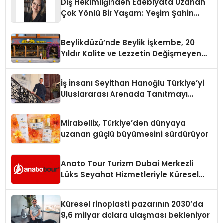
Diş Hekimliğinden Edebiyata Uzanan
Çok Yönlü Bir Yaşam: Yeşim Şahin
Yaman
Beylikdüzü’nde Beylik İşkembe, 20
Yıldır Kalite ve Lezzetin Değişmeyen
Adresi
İş İnsanı Seyithan Hanoğlu Türkiye’yi
Uluslararası Arenada Tanıtmayı
Hedefliyor
Mirabellix, Türkiye’den dünyaya
uzanan güçlü büyümesini sürdürüyor
Anato Tour Turizm Dubai Merkezli
Lüks Seyahat Hizmetleriyle Küresel
Turizmde Öne Çıkıyor
Küresel rinoplasti pazarının 2030’da
9,6 milyar dolara ulaşması bekleniyor