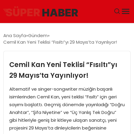
ANA SAYFA
Ana Sayfa
Gündem
Cemil Kan Yeni Teklisi “Fısıltı”yı 29 Mayıs’ta Yayınlıyor!
GÜNDEM
DÜNYA
Cemil Kan Yeni Teklisi “Fısıltı”yı
29 Mayıs’ta Yayınlıyor!
EĞITIM
Alternatif ve singer-songwriter müziğin başarılı
EKONOMI
isimlerinden Cemil Kan, yeni teklisi “Fısıltı” için geri
sayımı başlattı. Geçmiş dönemde yayınladığı “Doğru
MAGAZIN
Anahtar”, “Şifa Niyetine” ve “Üç Yanlış Tek Doğru”
gibi hitleriyle geniş bir kitleye ulaşan sanatçı, yeni
SAĞLIK
projesini 29 Mayıs’ta dinleyicilerin beğenisine