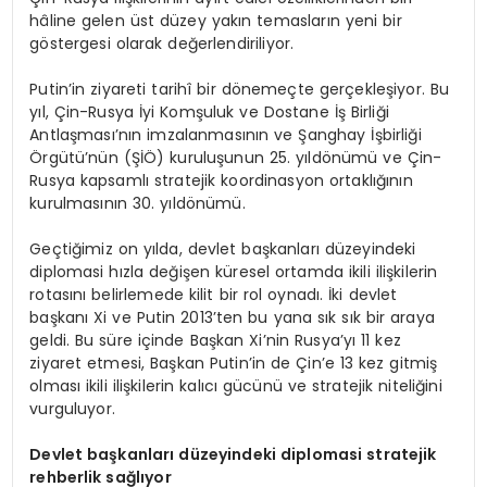
hâline gelen üst düzey yakın temasların yeni bir
göstergesi olarak değerlendiriliyor.
Putin’in ziyareti tarihî bir dönemeçte gerçekleşiyor. Bu
yıl, Çin-Rusya İyi Komşuluk ve Dostane İş Birliği
Antlaşması’nın imzalanmasının ve Şanghay İşbirliği
Örgütü’nün (ŞİÖ) kuruluşunun 25. yıldönümü ve Çin-
Rusya kapsamlı stratejik koordinasyon ortaklığının
kurulmasının 30. yıldönümü.
Geçtiğimiz on yılda, devlet başkanları düzeyindeki
diplomasi hızla değişen küresel ortamda ikili ilişkilerin
rotasını belirlemede kilit bir rol oynadı. İki devlet
başkanı Xi ve Putin 2013’ten bu yana sık sık bir araya
geldi. Bu süre içinde Başkan Xi’nin Rusya’yı 11 kez
ziyaret etmesi, Başkan Putin’in de Çin’e 13 kez gitmiş
olması ikili ilişkilerin kalıcı gücünü ve stratejik niteliğini
vurguluyor.
Devlet başkanları düzeyindeki diplomasi stratejik
rehberlik sağlıyor