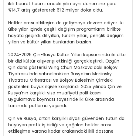
ikili ticaret hacmi önceki yılın aynı dönemine göre
%14,7 artış göstererek 61,2 milyar dolar oldu.
Halklar arası etkileşim de gelişmeye devam ediyor. İki
ülke yıllar içinde çeşitli değişim programlarını birlikte
hayata geçirdi; dil yılları, turizm yılları, gençlik değişim
yılları ve kültür yılları bunlardan bazıları.
2024-2025 Çin-Rusya Kültür Yılları kapsamında iki ülke
bir dizi kültür alışverişi etkinliği gerçekleştirdi. Özgün
Çin dans gösterisi Wing Chun Moskova’daki Bolşoy
Tiyatrosu’nda sahnelenirken Rusya’nın Mariinsky
Tiyatrosu Orkestrası ve Bolşoy Balesi’nin Çin’deki
gösterileri büyük ilgiyle karşılandı. 2025 yılında Çin ve
Rusya’nın karşılıklı vize muafiyeti politikasını
uygulamaya koyması sayesinde iki ülke arasında
turizmde patlama yaşandı.
Çin ve Rusya, artan karşılıklı siyasi güvenden tutun da
büyüyen pratik iş birliği ve çoğalan halklar arası
etkileşime varana kadar aralarındaki ikili dostane