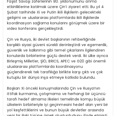
Faşist Savaşı zaferlerinin 80. yıldönümünü anma
etkinliklerine katılmak üzere Çin’i ziyaret etti. Bu yıl 4
Şubat tarihinde Xi ve Putin ikili ilişkilerin gelecekteki
gelişimi ve uluslararası platformlarda ikili ilişkilerde
koordinasyon sağlama konularını görüşmek üzere bir
video konferans gerçekleştirdi.
Çin ve Rusya, iki devlet başkanının rehberliğinde
karşılıklı siyasi güveni sürekli derinleştirdi ve egemenlik,
güvenlik ve kalkınma gibi temel çıkarlarını ilgilendiren
konularda birbirlerine güçlü destek verdi. İki ülke ayrıca
Birleşmiş Milletler, ŞİÖ, BRICS, APEC ve G20 gibi önemli
uluslararası platformlarda koordinasyonu
güçlendirerek tek taraflılığa birlikte karşı çıktı ve çok
kutuplu bir dünya inşa etmeye katkıda bulundu.
Başkan Xi önceki konuşmalarında Çin ve Rusya’nın
ittifak kurmama, çatışmama ve herhangi bir üçüncü
tarafı hedef almama ilkeleri temelinde komşu büyük
ülkelerin birbirleriyle iyi geçinmesini hedef alan yeni bir
yol keşfettiklerini ve bunun büyük devletler arasında
yeni bir ilişki türüne örnek oluşturduğunu ifade etmişti.