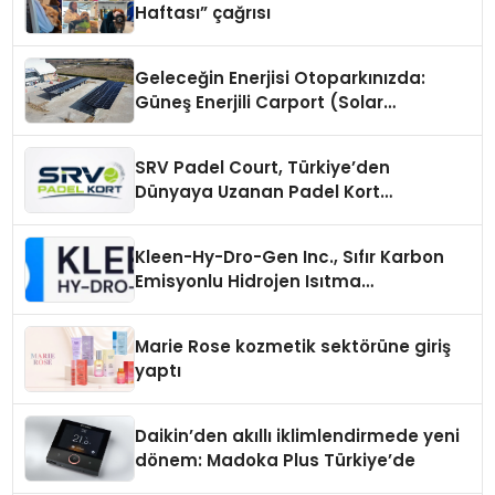
Haftası” çağrısı
Geleceğin Enerjisi Otoparkınızda:
Güneş Enerjili Carport (Solar
Otopark) Nedir?
SRV Padel Court, Türkiye’den
Dünyaya Uzanan Padel Kort
Üretiminde Güvenin Adresi
Kleen-Hy-Dro-Gen Inc., Sıfır Karbon
Emisyonlu Hidrojen Isıtma
Teknolojisinde ISO ve TSSA
Düzenleyici Onaylarını Aldı
Marie Rose kozmetik sektörüne giriş
yaptı
Daikin’den akıllı iklimlendirmede yeni
dönem: Madoka Plus Türkiye’de