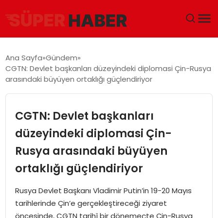
ANA SAYFA
Ana Sayfa
Gündem
CGTN: Devlet başkanları düzeyindeki diplomasi Çin-Rusya
GÜNDEM
arasındaki büyüyen ortaklığı güçlendiriyor
DÜNYA
CGTN: Devlet başkanları
EĞITIM
düzeyindeki diplomasi Çin-
Rusya arasındaki büyüyen
EKONOMI
ortaklığı güçlendiriyor
MAGAZIN
Rusya Devlet Başkanı Vladimir Putin’in 19-20 Mayıs
SAĞLIK
tarihlerinde Çin’e gerçekleştireceği ziyaret
öncesinde, CGTN tarihî bir dönemeçte Çin-Rusya