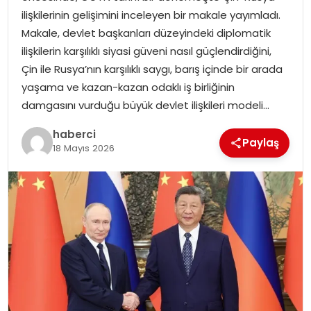
SIYASET
ilişkilerinin gelişimini inceleyen bir makale yayımladı.
Makale, devlet başkanları düzeyindeki diplomatik
SPOR
ilişkilerin karşılıklı siyasi güveni nasıl güçlendirdiğini,
Çin ile Rusya’nın karşılıklı saygı, barış içinde bir arada
TEKNOLOJI
yaşama ve kazan-kazan odaklı iş birliğinin
damgasını vurduğu büyük devlet ilişkileri modeli…
YAŞAM
haberci
Paylaş
18 Mayıs 2026