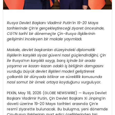
Rusya Devlet Başkanı Vladimir Putin’in 19-20 Mayıs
tarihlerinde Çin’e gerçekleştireceği ziyaret öncesinde,
CGTN tarihî bir dönemeçte Çin-Rusya ilişkilerinin
gelişimini inceleyen bir makale yayımladı.
Makale, devlet başkanları düzeyindeki diplomatik
ilişkilerin karşılıklı siyasi güveni nasıl güçlendirdiğini, Çin
ile Rusya’nın karşılıklı saygı, barış içinde bir arada
yaşama ve kazan-kazan odaklı iş birliğinin damgasını
vurduğu büyük devlet ilişkileri modeli geliştirerek
çalkantılı bir dünyada istikrar ve süreklilik konusunda
nasıl somut bir örnek ortaya koyduğunu vurguluyor.
PEKİN, May 18, 2026 (GLOBE NEWSWIRE) — Rusya Devlet
Başkanı Vladimir Putin, Çin Devlet Başkanı Xi Jinping’in
daveti üzerine 19-20 Mayıs tarihleri arasında Çin’e
resmî ziyarette bulunacak. Bu buluşma, yeni dönemde
Çin-Rusya ilişkilerinin ayırt edici özelliklerinden biri