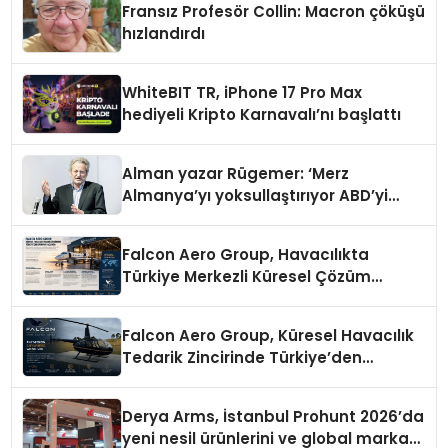
Fransız Profesör Collin: Macron çöküşü
hızlandırdı
WhiteBIT TR, iPhone 17 Pro Max
hediyeli Kripto Karnavalı’nı başlattı
Alman yazar Rügemer: ‘Merz
Almanya’yı yoksullaştırıyor ABD’yi
zenginleştiriyor’
Falcon Aero Group, Havacılıkta
Türkiye Merkezli Küresel Çözüm
Ortağı Olma Yolunda İlerliyor
Falcon Aero Group, Küresel Havacılık
Tedarik Zincirinde Türkiye’den
Dünyaya Açılıyor
Derya Arms, İstanbul Prohunt 2026’da
yeni nesil ürünlerini ve global marka