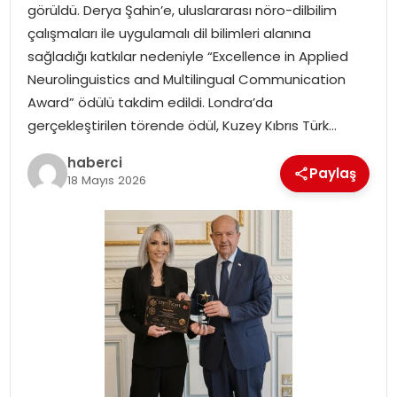
görüldü. Derya Şahin’e, uluslararası nöro-dilbilim
SIYASET
çalışmaları ile uygulamalı dil bilimleri alanına
sağladığı katkılar nedeniyle “Excellence in Applied
SPOR
Neurolinguistics and Multilingual Communication
Award” ödülü takdim edildi. Londra’da
TEKNOLOJI
gerçekleştirilen törende ödül, Kuzey Kıbrıs Türk…
YAŞAM
haberci
Paylaş
18 Mayıs 2026