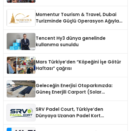
vizyonunu sergiledi
Momentur Tourism & Travel, Dubai
Turizminde Güçlü Operasyon Ağıyla
Fark Yaratıyor
Tencent Hy3 dünya genelinde
kullanıma sunuldu
Mars Türkiye’den “Köpeğini İşe Götür
Haftası” çağrısı
Geleceğin Enerjisi Otoparkınızda:
Güneş Enerjili Carport (Solar
Otopark) Nedir?
SRV Padel Court, Türkiye’den
Dünyaya Uzanan Padel Kort
Üretiminde Güvenin Adresi