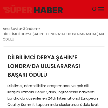
ANA SAYFA
Ana Sayfa
Gündem
DİLBİLİMCİ DERYA ŞAHİN’E LONDRA’DA ULUSLARARASI BAŞARI
GÜNDEM
ÖDÜLÜ
DÜNYA
DİLBİLİMCİ DERYA ŞAHİN’E
EĞITIM
LONDRA’DA ULUSLARARASI
BAŞARI ÖDÜLÜ
EKONOMI
Dilbilimci, nöro-dilbilim araştırmacısı ve çok dilli
MAGAZIN
iletişim uzmanı Derya Şahin, İngiltere’nin başkenti
Londra’da düzenlenen 24th International European
SAĞLIK
Quality Summit kapsamında uluslararası ödüle layık