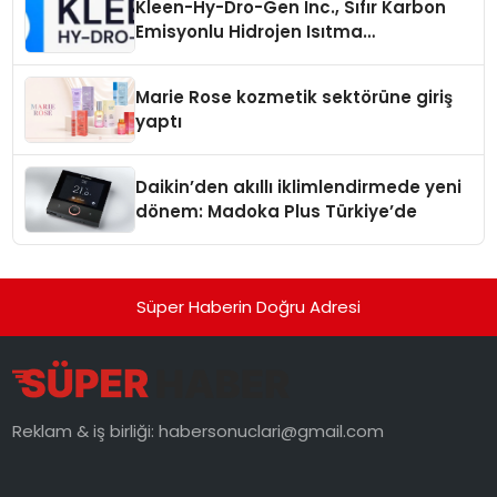
Kleen-Hy-Dro-Gen Inc., Sıfır Karbon
Emisyonlu Hidrojen Isıtma
Teknolojisinde ISO ve TSSA
Düzenleyici Onaylarını Aldı
Marie Rose kozmetik sektörüne giriş
yaptı
Daikin’den akıllı iklimlendirmede yeni
dönem: Madoka Plus Türkiye’de
Süper Haberin Doğru Adresi
Reklam & iş birliği:
habersonuclari@gmail.com