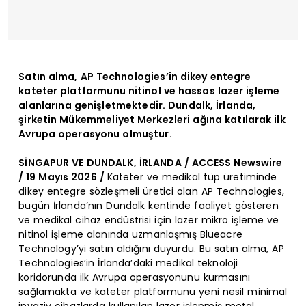
Satın alma, AP Technologies’in dikey entegre
kateter platformunu nitinol ve hassas lazer işleme
alanlarına genişletmektedir. Dundalk, İrlanda,
şirketin Mükemmeliyet Merkezleri ağına katılarak ilk
Avrupa operasyonu olmuştur.
SİNGAPUR VE DUNDALK, İRLANDA / ACCESS Newswire
/ 19 Mayıs 2026 /
Kateter ve medikal tüp üretiminde
dikey entegre sözleşmeli üretici olan AP Technologies,
bugün İrlanda’nın Dundalk kentinde faaliyet gösteren
ve medikal cihaz endüstrisi için lazer mikro işleme ve
nitinol işleme alanında uzmanlaşmış Blueacre
Technology’yi satın aldığını duyurdu. Bu satın alma, AP
Technologies’in İrlanda’daki medikal teknoloji
koridorunda ilk Avrupa operasyonunu kurmasını
sağlamakta ve kateter platformunu yeni nesil minimal
invaziv cihazlarda kullanılan lazer işlenmiş metal