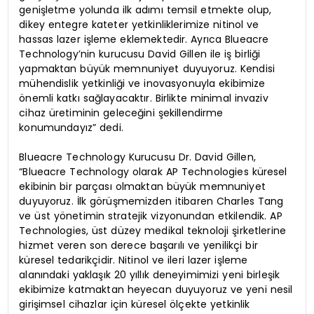
genişletme yolunda ilk adımı temsil etmekte olup,
dikey entegre kateter yetkinliklerimize nitinol ve
hassas lazer işleme eklemektedir. Ayrıca Blueacre
Technology’nin kurucusu David Gillen ile iş birliği
yapmaktan büyük memnuniyet duyuyoruz. Kendisi
mühendislik yetkinliği ve inovasyonuyla ekibimize
önemli katkı sağlayacaktır. Birlikte minimal invaziv
cihaz üretiminin geleceğini şekillendirme
konumundayız” dedi.
Blueacre Technology Kurucusu Dr. David Gillen,
“Blueacre Technology olarak AP Technologies küresel
ekibinin bir parçası olmaktan büyük memnuniyet
duyuyoruz. İlk görüşmemizden itibaren Charles Tang
ve üst yönetimin stratejik vizyonundan etkilendik. AP
Technologies, üst düzey medikal teknoloji şirketlerine
hizmet veren son derece başarılı ve yenilikçi bir
küresel tedarikçidir. Nitinol ve ileri lazer işleme
alanındaki yaklaşık 20 yıllık deneyimimizi yeni birleşik
ekibimize katmaktan heyecan duyuyoruz ve yeni nesil
girişimsel cihazlar için küresel ölçekte yetkinlik