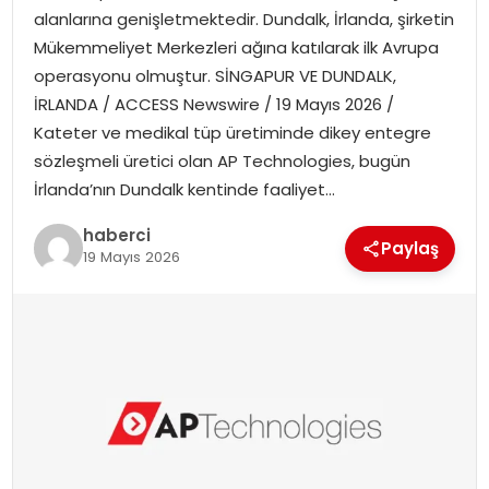
alanlarına genişletmektedir. Dundalk, İrlanda, şirketin
SIYASET
Mükemmeliyet Merkezleri ağına katılarak ilk Avrupa
operasyonu olmuştur. SİNGAPUR VE DUNDALK,
SPOR
İRLANDA / ACCESS Newswire / 19 Mayıs 2026 /
Kateter ve medikal tüp üretiminde dikey entegre
TEKNOLOJI
sözleşmeli üretici olan AP Technologies, bugün
İrlanda’nın Dundalk kentinde faaliyet…
YAŞAM
haberci
Paylaş
19 Mayıs 2026