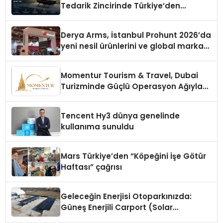
Tedarik Zincirinde Türkiye’den
Dünyaya Açılıyor
Derya Arms, İstanbul Prohunt 2026’da
yeni nesil ürünlerini ve global marka
vizyonunu sergiledi
Momentur Tourism & Travel, Dubai
Turizminde Güçlü Operasyon Ağıyla
Fark Yaratıyor
Tencent Hy3 dünya genelinde
kullanıma sunuldu
Mars Türkiye’den “Köpeğini İşe Götür
Haftası” çağrısı
Geleceğin Enerjisi Otoparkınızda:
Güneş Enerjili Carport (Solar
Otopark) Nedir?