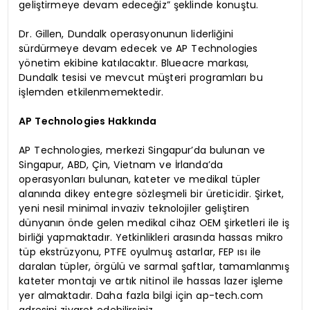
geliştirmeye devam edeceğiz” şeklinde konuştu.
Dr. Gillen, Dundalk operasyonunun liderliğini
sürdürmeye devam edecek ve AP Technologies
yönetim ekibine katılacaktır. Blueacre markası,
Dundalk tesisi ve mevcut müşteri programları bu
işlemden etkilenmemektedir.
AP Technologies Hakkında
AP Technologies, merkezi Singapur’da bulunan ve
Singapur, ABD, Çin, Vietnam ve İrlanda’da
operasyonları bulunan, kateter ve medikal tüpler
alanında dikey entegre sözleşmeli bir üreticidir. Şirket,
yeni nesil minimal invaziv teknolojiler geliştiren
dünyanın önde gelen medikal cihaz OEM şirketleri ile iş
birliği yapmaktadır. Yetkinlikleri arasında hassas mikro
tüp ekstrüzyonu, PTFE oyulmuş astarlar, FEP ısı ile
daralan tüpler, örgülü ve sarmal şaftlar, tamamlanmış
kateter montajı ve artık nitinol ile hassas lazer işleme
yer almaktadır. Daha fazla bilgi için ap-tech.com
adresini ziyaret edebilirsiniz.