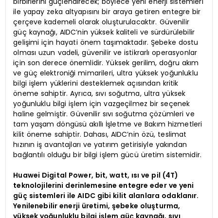
birbirlerini güçlendirecek; böylece yeni enerji sistemleri
ile yapay zeka altyapısını bir araya getiren entegre bir
çerçeve kademeli olarak oluşturulacaktır. Güvenilir
güç kaynağı, AIDC’nin yüksek kaliteli ve sürdürülebilir
gelişimi için hayati önem taşımaktadır. Şebeke dostu
olması uzun vadeli, güvenilir ve istikrarlı operasyonlar
için son derece önemlidir. Yüksek gerilim, doğru akım
ve güç elektroniği mimarileri, ultra yüksek yoğunluklu
bilgi işlem yüklerini desteklemek açısından kritik
öneme sahiptir. Ayrıca, sıvı soğutma, ultra yüksek
yoğunluklu bilgi işlem için vazgeçilmez bir seçenek
haline gelmiştir. Güvenilir sıvı soğutma çözümleri ve
tam yaşam döngüsü akıllı İşletme ve Bakım hizmetleri
kilit öneme sahiptir. Dahası, AIDC’nin özü, teslimat
hızının iş avantajları ve yatırım getirisiyle yakından
bağlantılı olduğu bir bilgi işlem gücü üretim sistemidir.
Huawei Digital Power, bit, watt, ısı ve pil (4T)
teknolojilerini derinlemesine entegre eder ve yeni
güç sistemleri ile AIDC gibi kilit alanlara odaklanır.
Yenilenebilir enerji üretimi, şebeke oluşturma,
yüksek yoğunluklu bilgi işlem güç kaynağı, sıvı