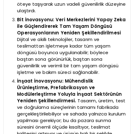
öteye taşıyarak uzun vadeli güvenilirlik düzeyine
ulaştırdı.
Bit İnovasyonu: Veri Merkezlerini Yapay Zeka
ile Güçlendirerek Tam Yaşam Döngüsü
Operasyonlarının Yeniden Şekillendirilmesi
Dijital ve akıllı teknolojiler, tasarım ve
teslimattan işletmeye kadar tüm yaşam
döngüsü boyunca uygulanabilir; böylece
baştan sona görünürlük, baştan sona
güvenilirlik ve verimli bir tam yaşam döngüsü
işletme ve bakım süreci sağlanabilir.
İnşaat İnovasyonu: Mühendislik
Ürünleştirme, Prefabrikasyon ve
Modülerleştirme Yoluyla İnşaat Sektörünün
Yeniden Şekillendirmesi.
Tasarım, üretim, test
ve doğrulama süreçlerinin tamamı fabrikada
gerçekleştirilebiliyor ve sahada yalnızca kurulum
yapılması gerekiyor; bu da pazara sunma
süresini önemli ölçüde kısaltıyor, teslimat
kalitesini artırıyor ve ürünün hızlı bir şekilde