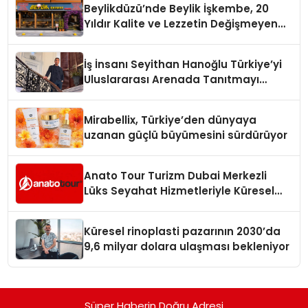
Beylikdüzü’nde Beylik İşkembe, 20
Yıldır Kalite ve Lezzetin Değişmeyen
Adresi
İş İnsanı Seyithan Hanoğlu Türkiye’yi
Uluslararası Arenada Tanıtmayı
Hedefliyor
Mirabellix, Türkiye’den dünyaya
uzanan güçlü büyümesini sürdürüyor
Anato Tour Turizm Dubai Merkezli
Lüks Seyahat Hizmetleriyle Küresel
Turizmde Öne Çıkıyor
Küresel rinoplasti pazarının 2030’da
9,6 milyar dolara ulaşması bekleniyor
Süper Haberin Doğru Adresi