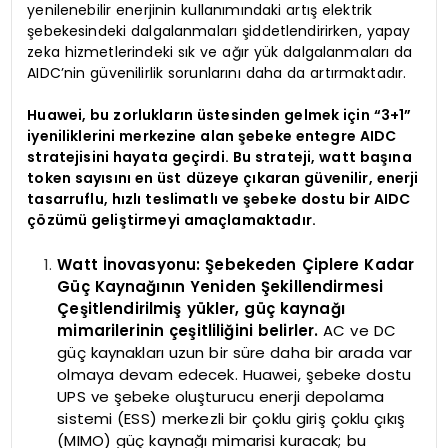
yenilenebilir enerjinin kullanımındaki artış elektrik
şebekesindeki dalgalanmaları şiddetlendirirken, yapay
zeka hizmetlerindeki sık ve ağır yük dalgalanmaları da
AIDC’nin güvenilirlik sorunlarını daha da artırmaktadır.
Huawei, bu zorlukların üstesinden gelmek için “3+1”
iyeniliklerini merkezine alan şebeke entegre AIDC
stratejisini hayata geçirdi. Bu strateji, watt başına
token sayısını en üst düzeye çıkaran güvenilir, enerji
tasarruflu, hızlı teslimatlı ve şebeke dostu bir AIDC
çözümü geliştirmeyi amaçlamaktadır.
Watt İnovasyonu: Şebekeden Çiplere Kadar
Güç Kaynağının Yeniden Şekillendirmesi
Çeşitlendirilmiş yükler, güç kaynağı
mimarilerinin çeşitliliğini belirler.
AC ve DC
güç kaynakları uzun bir süre daha bir arada var
olmaya devam edecek. Huawei, şebeke dostu
UPS ve şebeke oluşturucu enerji depolama
sistemi (ESS) merkezli bir çoklu giriş çoklu çıkış
(MIMO) güç kaynağı mimarisi kuracak; bu