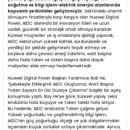
soğutma ve bilgi işlem-elektrik sinerjisi alanlarında
kapsamlı yetkinlikler geliştirmiştir.
Sektördeki önemli
dönüşüm fırsatlarıyla karşı karşıya olan Huawei Digital
Power, AIDC alanında bir inovasyon lideri ve uzun
vadeli, güvenilir bir stratejik ortak olmaya kararlıdır.
Küresel müşteriler ve iş ortaklarıyla işbirliği yaparak,
AIDC sektörünün yüksek kaliteli, sürdürülebilir ve
yenilikçi bir şekilde gelişmesini teşvik etmeyi ve
böylece daha çevreci enerji tüketimi, watt başına
daha fazla token ve token başına daha düşük
maliyetler elde etmeyi hedeflemektedir.
Huawei Digital Power Başkan Yardımcısı Bob He,
“Şebekeyle Etkileşimli AIDC Oluşturma, Watt Başına
Token Sayısını En Üst Düzeye Çıkarma” başlıklı bir açılış
konuşması yaptı. Bay He’ye göre, küresel yapay zeka
endüstrisi hızla büyüyor ve token talebi hızla artıyor.
Bu nedenle, AIDC endüstrisi Token çağına giriyor.
Yüksek yoğunluklu ve çeşitlendirilmiş bilgi işlem,
AIDC’nin güç yoğunluğu, ölçeği ve yük dalgalanmaları
açısından büyük zorluklar ortaya çıkarmaktadır. Ayrıca,