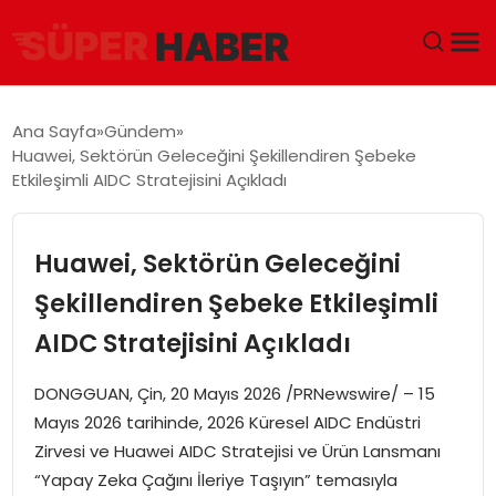
ANA SAYFA
Ana Sayfa
Gündem
Huawei, Sektörün Geleceğini Şekillendiren Şebeke
GÜNDEM
Etkileşimli AIDC Stratejisini Açıkladı
DÜNYA
Huawei, Sektörün Geleceğini
EĞITIM
Şekillendiren Şebeke Etkileşimli
AIDC Stratejisini Açıkladı
EKONOMI
DONGGUAN, Çin, 20 Mayıs 2026 /PRNewswire/ – 15
MAGAZIN
Mayıs 2026 tarihinde, 2026 Küresel AIDC Endüstri
Zirvesi ve Huawei AIDC Stratejisi ve Ürün Lansmanı
SAĞLIK
“Yapay Zeka Çağını İleriye Taşıyın” temasıyla