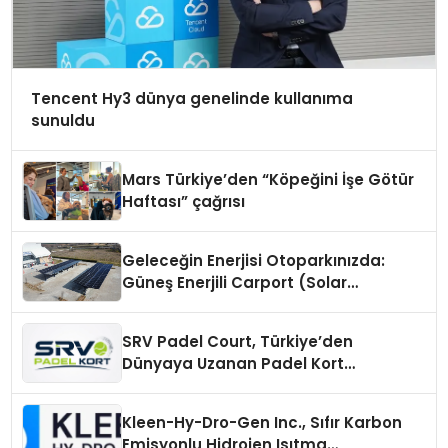
Tencent Hy3 dünya genelinde kullanıma
sunuldu
Mars Türkiye’den “Köpeğini İşe Götür
Haftası” çağrısı
Geleceğin Enerjisi Otoparkınızda:
Güneş Enerjili Carport (Solar
Otopark) Nedir?
SRV Padel Court, Türkiye’den
Dünyaya Uzanan Padel Kort
Üretiminde Güvenin Adresi
Kleen-Hy-Dro-Gen Inc., Sıfır Karbon
Emisyonlu Hidrojen Isıtma