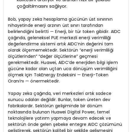
çoğaltılmasını sağlıyor.
Bob, yapay zeka hesaplama gücünün üst sınırının
nihayetinde enerji arzının üst sınırı tarafından
belirlendiğini belirtti — Enerji, bir tür token gibidir. AIDC
çağında, geleneksel PUE merkezli enerji verimliliği
değerlendirme sistemi artık AIDC’nin değerini tam
olarak ölçememektedir. Sektörün “enerji verimliliği
ölçütlerinden” “değer ölçütlerine” geçmesi
gerekmektedir. Huawei, AIDC’de enerjiden bilgi işlem
gücüne kadar olan uçtan uca dönüşüm verimliliğini
ölçmek için TokEnergy Endeksini — Enerji-Token
Oranı’nı — önermektedir.
Yapay zeka çağında, veri merkezleri artık sadece
sunucu odaları değildir. Bunlar, token üreten dev
fabrikalardır. Sektörün gelişiminde bir dönüm
noktasında bulunan Huawei Digital Power, temel
teknolojilere yatırım yapmaya devam edecek ve
sektörün önde gelen şebeke entegre AIDC çözümünü
geliştirerek, sektörün kaliteli bir şekilde gelişmesini