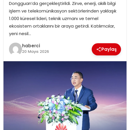
Dongguan’da gerçekleştirildi. Zirve, enerji, akıllı bilgi
SIYASET
işlem ve telekomünikasyon sektörlerinden yaklaşık
1.000 küresel lideri, teknik uzmanı ve temel
SPOR
ekosistem ortaklarını bir araya getirdi. Katılımcılar,
yeni nesil…
TEKNOLOJI
haberci
Paylaş
YAŞAM
20 Mayıs 2026