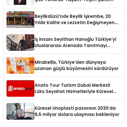
Yaman
Beylikdüzü’nde Beylik İşkembe, 20
Yıldır Kalite ve Lezzetin Değişmeyen
Adresi
İş İnsanı Seyithan Hanoğlu Türkiye’yi
Uluslararası Arenada Tanıtmayı
Hedefliyor
Mirabellix, Türkiye’den dünyaya
uzanan güçlü büyümesini sürdürüyor
Anato Tour Turizm Dubai Merkezli
Lüks Seyahat Hizmetleriyle Küresel
Turizmde Öne Çıkıyor
Küresel rinoplasti pazarının 2030’da
9,6 milyar dolara ulaşması bekleniyor