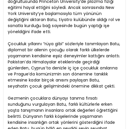
doğrultusunda Princeton University’de plazma fiziği
eğitimi hayal ettiğini söyledi. Ancak sonrasında New
York University’ye başlamasıyla tüm yönünün
değiştiğini aktaran Batu, tiyatro kulübünde aldığı rol ve
sanatla kurduğu bağ sayesinde bugün yaptığı işe
yöneldiğini ifade etti.
Çocukluk yıllarını “rüya gibi” sözleriyle tanımlayan Batu,
diplomat bir ailenin çocuğu olarak farklı ülkelerde
yaşamanın kendisine eşsiz deneyimler kattığını anlattı.
Pakistan’da Himalayalar eteklerinde geçirdiği
günlerden, Cyprus’ta denizle iç içe çocukluk anılarına
ve Prague’da komünizmin son dönemine tanıklık
etmesine kadar birçok anısını paylaşan Batu,
seyahatin çocuk gelişimindeki önemine dikkat çekti.
Gezmenin çocuklara dünyayı tanıma fırsatı
sunduğunu vurgulayan Batu, farklı kültürlerle erken
yaşta tanışmanın insanlara ortak değerleri öğrettiğini
belirtti. Dünyanın farklı köşelerinde yaşamanın
kendisine insanlığın ortak yönlerini gösterdiğini ifade
eden Batu, bugün hâlâ en sevdiği şeyin seyahat