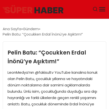
ANA SAYFA
Ana Sayfa
Gündem
Pelin Batu: “Çocukken Erdal İnönü’ye Aşıktım!”
GÜNDEM
DÜNYA
Pelin Batu: “Çocukken Erdal
İnönü’ye Aşıktım!”
EĞITIM
LeonMedya’nın @fakisultv YouTube kanalına konuk
EKONOMI
olan Pelin Batu, çocukluk yıllarına ve hayatındaki
dönüm noktalarına dair samimi açıklamalarda
MAGAZIN
bulundu. Ünlü isim, çocukluğunda duyduğu sıra dışı
hayranlığı ve farklı ülkelerde geçen renkli yaşamını
SAĞLIK
anlattı. Batu, çocukluk döneminde Erdal İnönü’ye