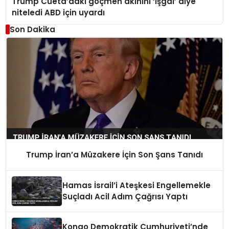
Trump Cueta’daki göçmen akınını ‘işgal’ diye
niteledi ABD için uyardı
Son Dakika
Trump İran’a Müzakere İçin Son Şans Tanıdı
Hamas İsrail’i Ateşkesi Engellemekle
Suçladı Acil Adım Çağrısı Yaptı
Kongo Demokratik Cumhuriyeti’nde