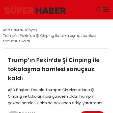
ANA SAYFA
Ana Sayfa
Dünya
Trump’ın Pekin’de Şi Cinping ile tokalaşma hamlesi
GÜNDEM
sonuçsuz kaldı
DÜNYA
Trump’ın Pekin’de Şi Cinping ile
EĞITIM
tokalaşma hamlesi sonuçsuz
kaldı
EKONOMI
ABD Başkanı Donald Trump’ın Çin ziyaretinde Şi
MAGAZIN
Cinping ile tokalaşması gündem oldu. Trump’ın
çekme hamlesi Pekin’de beklenen etkiyi yaratmadı.
SAĞLIK