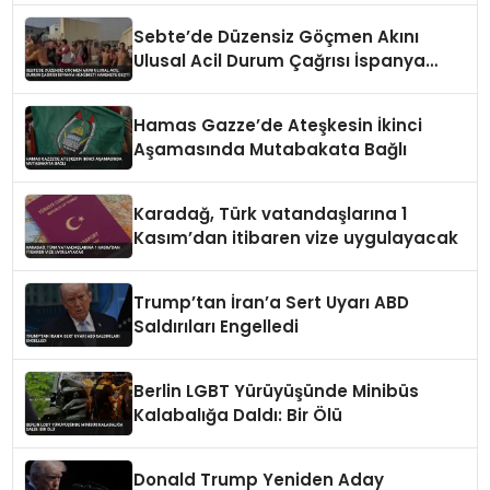
Sebte’de Düzensiz Göçmen Akını
Ulusal Acil Durum Çağrısı İspanya
Hükümeti Harekete Geçti
Hamas Gazze’de Ateşkesin İkinci
Aşamasında Mutabakata Bağlı
Karadağ, Türk vatandaşlarına 1
Kasım’dan itibaren vize uygulayacak
Trump’tan İran’a Sert Uyarı ABD
Saldırıları Engelledi
Berlin LGBT Yürüyüşünde Minibüs
Kalabalığa Daldı: Bir Ölü
Donald Trump Yeniden Aday