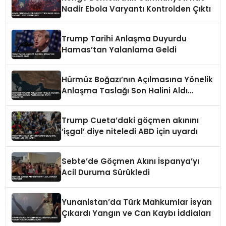
Nadir Ebola Varyantı Kontrolden Çıktı
Trump Tarihi Anlaşma Duyurdu
Hamas’tan Yalanlama Geldi
Hürmüz Boğazı’nın Açılmasına Yönelik
Anlaşma Taslağı Son Halini Aldı
Hamaney Onayı Bekleniyor
Trump Cueta’daki göçmen akınını
‘işgal’ diye niteledi ABD için uyardı
Sebte’de Göçmen Akını İspanya’yı
Acil Duruma Sürükledi
Yunanistan’da Türk Mahkumlar İsyan
Çıkardı Yangın ve Can Kaybı İddiaları