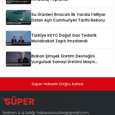
Su Ürünleri İhracatı İlk Yarıda 1 Milyar
Doları Aştı Cumhuriyet Tarihi Rekoru
Türkiye KKTC Doğal Gaz Tedarik
Mutabakat Zaptı İmzalandı
Bakan Şimşek Üretim Desteğini
Vurguladı Sanayi Üretimi Mayıs
Verileri Açıklandı
Süper Haberin Doğru Adresi
Reklam & iş birliği:
habersonuclari@gmail.com