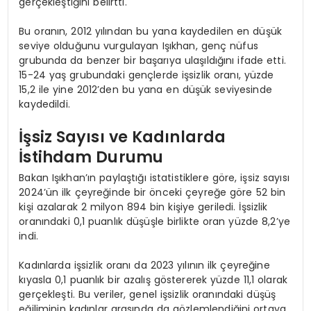
gerçekleştiğini belirtti.
Bu oranın, 2012 yılından bu yana kaydedilen en düşük
seviye olduğunu vurgulayan Işıkhan, genç nüfus
grubunda da benzer bir başarıya ulaşıldığını ifade etti.
15-24 yaş grubundaki gençlerde işsizlik oranı, yüzde
15,2 ile yine 2012’den bu yana en düşük seviyesinde
kaydedildi.
İşsiz Sayısı ve Kadınlarda
İstihdam Durumu
Bakan Işıkhan’ın paylaştığı istatistiklere göre, işsiz sayısı
2024’ün ilk çeyreğinde bir önceki çeyreğe göre 52 bin
kişi azalarak 2 milyon 894 bin kişiye geriledi. İşsizlik
oranındaki 0,1 puanlık düşüşle birlikte oran yüzde 8,2’ye
indi.
Kadınlarda işsizlik oranı da 2023 yılının ilk çeyreğine
kıyasla 0,1 puanlık bir azalış göstererek yüzde 11,1 olarak
gerçekleşti. Bu veriler, genel işsizlik oranındaki düşüş
eğiliminin kadınlar arasında da gözlemlendiğini ortaya