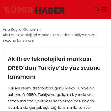
ANA SAYFA
Ana Sayfa
Gündem
Akıllı ev teknolojileri markası DREO’dan Türkiye’de yaz
GÜNDEM
sezonu lansmanı
DÜNYA
Akıllı ev teknolojileri markası
EĞITIM
DREO’dan Türkiye’de yaz sezonu
lansmanı
EKONOMI
Türkiye resmi distribütörlüğünü Mieko Türkiye’nin
MAGAZIN
üstlendiği DREO, Türkiye’ye gelişinin 1. yılında yaz
sezonuna özel yeni nesil serinletme çözümlerini
SAĞLIK
İstanbul’da gerçekleştirdiği lansmanla tanıttı.