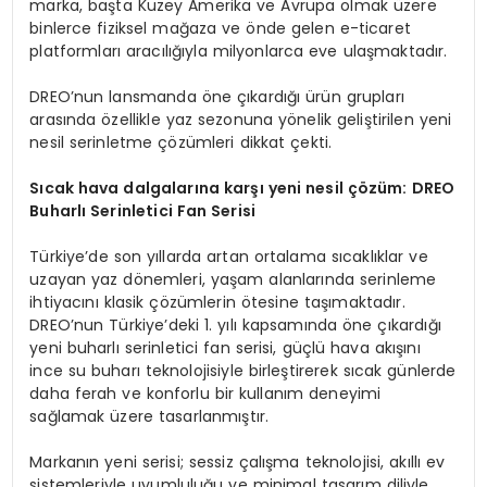
marka, başta Kuzey Amerika ve Avrupa olmak üzere
binlerce fiziksel mağaza ve önde gelen e-ticaret
platformları aracılığıyla milyonlarca eve ulaşmaktadır.
DREO’nun lansmanda öne çıkardığı ürün grupları
arasında özellikle yaz sezonuna yönelik geliştirilen yeni
nesil serinletme çözümleri dikkat çekti.
Sıcak hava dalgalarına karşı yeni nesil çözüm: DREO
Buharlı Serinletici Fan Serisi
Türkiye’de son yıllarda artan ortalama sıcaklıklar ve
uzayan yaz dönemleri, yaşam alanlarında serinleme
ihtiyacını klasik çözümlerin ötesine taşımaktadır.
DREO’nun Türkiye’deki 1. yılı kapsamında öne çıkardığı
yeni buharlı serinletici fan serisi, güçlü hava akışını
ince su buharı teknolojisiyle birleştirerek sıcak günlerde
daha ferah ve konforlu bir kullanım deneyimi
sağlamak üzere tasarlanmıştır.
Markanın yeni serisi; sessiz çalışma teknolojisi, akıllı ev
sistemleriyle uyumluluğu ve minimal tasarım diliyle