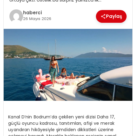
SIYASET
haberci
Paylaş
26 Mayıs 2026
SPOR
TEKNOLOJI
YAŞAM
Kanal D’nin Bodrum’da çekilen yeni dizisi Daha 17,
güçlü oyuncu kadrosu, tanıtımları, afişi ve merak
uyandıran hikâyesiyle şimdiden dikkatleri üzerine
çekmeyi başardı. Merakla beklenen projenin sanal