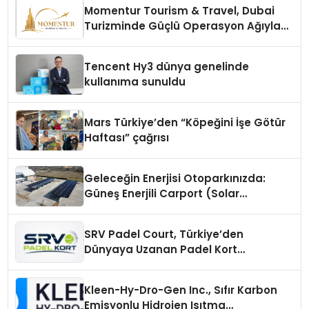
Momentur Tourism & Travel, Dubai
Turizminde Güçlü Operasyon Ağıyla
Fark Yaratıyor
Tencent Hy3 dünya genelinde
kullanıma sunuldu
Mars Türkiye’den “Köpeğini İşe Götür
Haftası” çağrısı
Geleceğin Enerjisi Otoparkınızda:
Güneş Enerjili Carport (Solar
Otopark) Nedir?
SRV Padel Court, Türkiye’den
Dünyaya Uzanan Padel Kort
Üretiminde Güvenin Adresi
Kleen-Hy-Dro-Gen Inc., Sıfır Karbon
Emisyonlu Hidrojen Isıtma