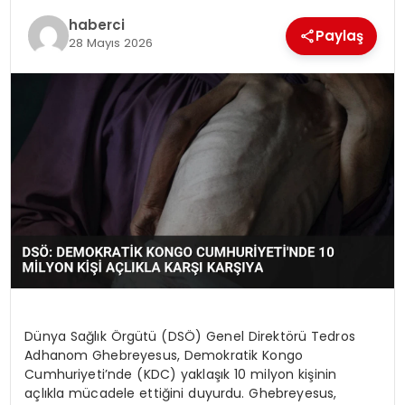
SIYASET
haberci
Paylaş
28 Mayıs 2026
SPOR
TEKNOLOJI
YAŞAM
Dünya Sağlık Örgütü (DSÖ) Genel Direktörü Tedros
Adhanom Ghebreyesus, Demokratik Kongo
Cumhuriyeti’nde (KDC) yaklaşık 10 milyon kişinin
açlıkla mücadele ettiğini duyurdu. Ghebreyesus,