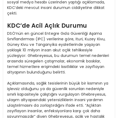
sosyal medya hesabı üzerinden yaptığı açıklamada,
KDC’deki mevcut insani durumun ciddiyetine dikkat
çekti.
KDC’de Acil Açlık Durumu
DSÖ’nün en güncel Entegre Gıda Güvenliği Aşama
Sınıflandırması (IPC) verilerine göre, Ituri, Kuzey Kivu,
Güney Kivu ve Tanganyika eyaletlerinde yaşayan
yaklaşık 10 milyon insan akut açlık tehlikesiyle
yüzleşiyor. Ghebreyesus, bu durumun temel nedenleri
arasında süregelen çatışmalar, ekonomik baskılar,
temel hizmetlere erişimdeki kısıtlılıklar ve zayıflayan
altyapının bulunduğunu belirtti.
Açıklamasında, sağlık tesislerinin büyük bir kısmının ya
işlevsiz olduğunu ya da güvenlik sorunları nedeniyle
sınırlı kapasiteyle çalıştığını vurgulayan Ghebreyesus,
ulaşım altyapısındaki yetersizliklerin insani yardımın
ulaştırılmasını da zorlaştırdığını ifade etti. “Açlıktan
zayıflayan insanlar, enfeksiyonlara karşı çok daha
savunmasızdır” diyen Ghebreyesus, açlık ve hastalık