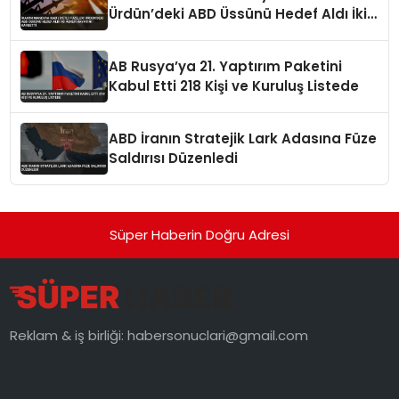
Ürdün’deki ABD Üssünü Hedef Aldı İki
Asker Hayatını Kaybetti
AB Rusya’ya 21. Yaptırım Paketini
Kabul Etti 218 Kişi ve Kuruluş Listede
ABD İranın Stratejik Lark Adasına Füze
Saldırısı Düzenledi
Süper Haberin Doğru Adresi
Reklam & iş birliği:
habersonuclari@gmail.com