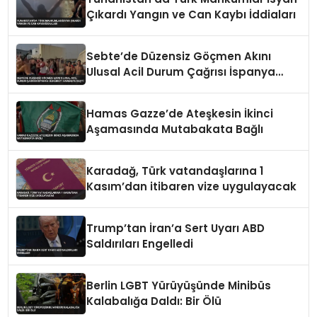
Çıkardı Yangın ve Can Kaybı İddiaları
Sebte’de Düzensiz Göçmen Akını
Ulusal Acil Durum Çağrısı İspanya
Hükümeti Harekete Geçti
Hamas Gazze’de Ateşkesin İkinci
Aşamasında Mutabakata Bağlı
Karadağ, Türk vatandaşlarına 1
Kasım’dan itibaren vize uygulayacak
Trump’tan İran’a Sert Uyarı ABD
Saldırıları Engelledi
Berlin LGBT Yürüyüşünde Minibüs
Kalabalığa Daldı: Bir Ölü