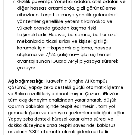
Gizlilik güvenliği: Yönetici odaları, otel odaları ve
diğer hassas ortamlarda, gizli görüntüleme
cihazlarını tespit etmeye yönelik geleneksel
yöntemler genellikle yetersiz kalmakta ve
yüksek oranda gözden kaçma riski
taşımaktadır. Huawei, bu sorunu, bu tür özel
mekanlarda ticari sırları ve kişisel gizliliği
korumak için —kapsamlı algılama, hassas
algılama ve 7/24 çalışma— gibi üç temel
avantaj sunan iGuard AP’yi piyasaya sürerek
çözüyor.
Ağ bağımsızlığı
: Huawei’nin Xinghe AI Kampüs
Çözümü, yapay zeka destekli güçlü otomatik İşletme
ve Bakım özellikleriyle donatılmıştır. Çözüm, iFlow’un
tüm akış deneyim analizinden yararlanarak, düşük
QoE’nin dakikalar içinde tespit edilmesini, tam yol
görünürlüğünü ve deneyim gözlemlenebilirliğini sağlar.
Yapay zeka destekli küresel karar alma süreci ve
dakika düzeyinde arıza tespiti sayesinde, kablosuz
arızaların %80’i otomatik olarak giderilmektedir.