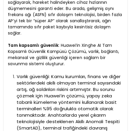
sağlayarak, hareket halindeyken cihaz hızlarının
düşmemesini garanti eder. Bu arada, gelişmiş aynı
frekans ağı (ASFN) sıfır dolaşım teknolojisi, birden fazla
AP’yi tek bir “süper AP” olarak sanallaştırarak, ağın
tamamında sıfır paket kaybıyla kesintisiz dolaşım
sağlar.
Tam kapsamlı güvenlik
: Huawei’in Xinghe AI Tam
Kapsamlı Güvenlik Kampüsü Çözümü, varlık, bağlantı,
mekansal ve gizlilik güvenliği içeren sağlam bir
savunma sistemi oluşturur.
Varlık güvenliği: Kamu kurumları, finans ve diğer
sektörlerdeki akıllı olmayan terminal sayısındaki
artış, ağ saldırıları riskini artırmıştır. Bu sorunu
çözmek için Huawei’in çözümü, yapay zeka
tabanlı kümeleme yöntemini kullanarak basit
terminalleri %95 doğrulukla otomatik olarak
tanımaktadır. Anahtarlarda yerel çıkarım
teknolojisiyle desteklenen Akıllı Anomali Tespiti
(SmartAD), terminal trafiğindeki davranış