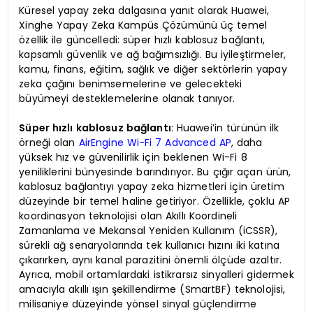
Küresel yapay zeka dalgasına yanıt olarak Huawei,
Xinghe Yapay Zeka Kampüs Çözümünü üç temel
özellik ile güncelledi: süper hızlı kablosuz bağlantı,
kapsamlı güvenlik ve ağ bağımsızlığı. Bu iyileştirmeler,
kamu, finans, eğitim, sağlık ve diğer sektörlerin yapay
zeka çağını benimsemelerine ve gelecekteki
büyümeyi desteklemelerine olanak tanıyor.
Süper hızlı kablosuz bağlantı
: Huawei’in türünün ilk
örneği olan
AirEngine Wi-Fi 7 Advanced AP
, daha
yüksek hız ve güvenilirlik için beklenen Wi-Fi 8
yeniliklerini bünyesinde barındırıyor. Bu çığır açan ürün,
kablosuz bağlantıyı yapay zeka hizmetleri için üretim
düzeyinde bir temel haline getiriyor. Özellikle, çoklu AP
koordinasyon teknolojisi olan Akıllı Koordineli
Zamanlama ve Mekansal Yeniden Kullanım (iCSSR),
sürekli ağ senaryolarında tek kullanıcı hızını iki katına
çıkarırken, aynı kanal parazitini önemli ölçüde azaltır.
Ayrıca, mobil ortamlardaki istikrarsız sinyalleri gidermek
amacıyla akıllı ışın şekillendirme (SmartBF) teknolojisi,
milisaniye düzeyinde yönsel sinyal güçlendirme