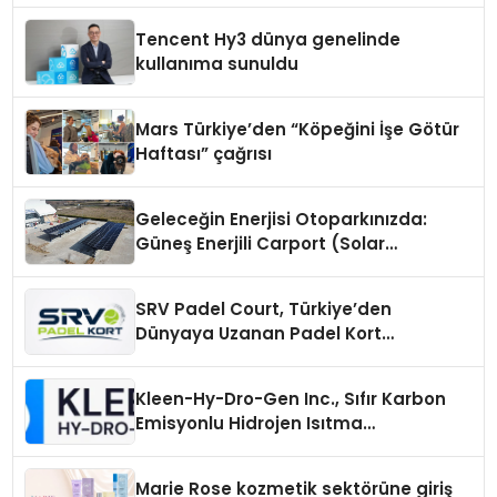
Tencent Hy3 dünya genelinde
kullanıma sunuldu
Mars Türkiye’den “Köpeğini İşe Götür
Haftası” çağrısı
Geleceğin Enerjisi Otoparkınızda:
Güneş Enerjili Carport (Solar
Otopark) Nedir?
SRV Padel Court, Türkiye’den
Dünyaya Uzanan Padel Kort
Üretiminde Güvenin Adresi
Kleen-Hy-Dro-Gen Inc., Sıfır Karbon
Emisyonlu Hidrojen Isıtma
Teknolojisinde ISO ve TSSA
Düzenleyici Onaylarını Aldı
Marie Rose kozmetik sektörüne giriş