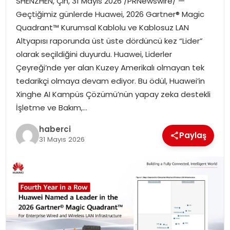
SHENZHEN, Çin, 31 Mayıs 2026 /PRNewswire/ —
SIYASET
Geçtiğimiz günlerde Huawei, 2026 Gartner® Magic
Quadrant™ Kurumsal Kablolu ve Kablosuz LAN
SPOR
Altyapısı raporunda üst üste dördüncü kez “Lider”
olarak seçildiğini duyurdu. Huawei, Liderler
TEKNOLOJI
Çeyreği’nde yer alan Kuzey Amerikalı olmayan tek
tedarikçi olmaya devam ediyor. Bu ödül, Huawei’in
YAŞAM
Xinghe AI Kampüs Çözümü’nün yapay zeka destekli
İşletme ve Bakım,…
haberci
Paylaş
31 Mayıs 2026