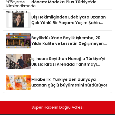
dönem: Madoka Plus Türkiye’de
Diş Hekimliğinden Edebiyata Uzanan
Çok Yönlü Bir Yaşam: Yeşim Şahin
Yaman
Beylikdüzü’nde Beylik İşkembe, 20
Yıldır Kalite ve Lezzetin Değişmeyen
Adresi
İş İnsanı Seyithan Hanoğlu Türkiye’yi
Uluslararası Arenada Tanıtmayı
Hedefliyor
Mirabellix, Türkiye’den dünyaya
uzanan güçlü büyümesini sürdürüyor
Süper Haberin Doğru Adresi