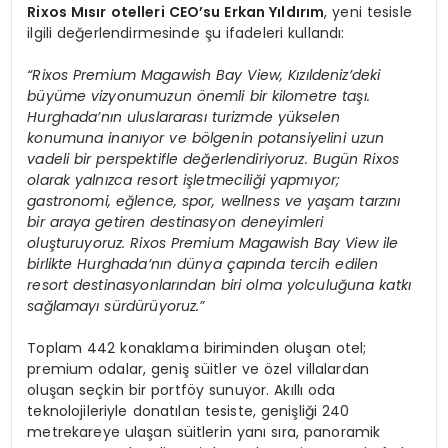
Rixos Mısır otelleri CEO’su Erkan Yıldırım
, yeni tesisle
ilgili değerlendirmesinde şu ifadeleri kullandı:
“Rixos Premium Magawish Bay View, Kızıldeniz’deki
büyüme vizyonumuzun önemli bir kilometre taşı.
Hurghada’nın uluslararası turizmde yükselen
konumuna inanıyor ve bölgenin potansiyelini uzun
vadeli bir perspektifle değerlendiriyoruz. Bugün Rixos
olarak yalnızca resort işletmeciliği yapmıyor;
gastronomi, eğlence, spor, wellness ve yaşam tarzını
bir araya getiren destinasyon deneyimleri
oluşturuyoruz. Rixos Premium Magawish Bay View ile
birlikte Hurghada’nın dünya çapında tercih edilen
resort destinasyonlarından biri olma yolculuğuna katkı
sağlamayı sürdürüyoruz.”
Toplam 442 konaklama biriminden oluşan otel;
premium odalar, geniş süitler ve özel villalardan
oluşan seçkin bir portföy sunuyor. Akıllı oda
teknolojileriyle donatılan tesiste, genişliği 240
metrekareye ulaşan süitlerin yanı sıra, panoramik