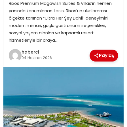
Rixos Premium Magawish Suites & Villas’ın hemen
SIYASET
yanında konumlanan tesis, Rixos’un uluslararası
ölçekte tanınan “Ultra Her Şey Dahil” deneyimini
SPOR
modern mimari, güçlü gastronomi seçenekleri,
sosyal yaşam alanları ve kapsamlı resort
TEKNOLOJI
hizmetleriyle bir araya…
YAŞAM
haberci
Paylaş
04 Haziran 2026