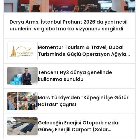
Derya Arms, İstanbul Prohunt 2026’da yeni nesil
ürünlerini ve global marka vizyonunu sergiledi
Momentur Tourism & Travel, Dubai
Turizminde Güçlü Operasyon Ağıyla
Fark Yaratıyor
Tencent Hy3 dünya genelinde
kullanıma sunuldu
Mars Türkiye’den “Köpeğini İşe Götür
Haftası” çağrısı
Geleceğin Enerjisi Otoparkınızda:
Güneş Enerjili Carport (Solar
Otopark) Nedir?