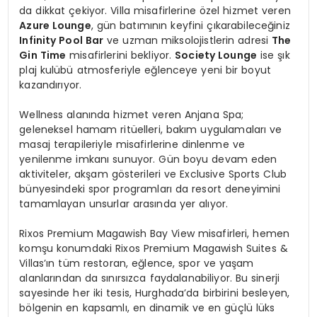
da dikkat çekiyor. Villa misafirlerine özel hizmet veren
Azure Lounge
, gün batımının keyfini çıkarabileceğiniz
Infinity Pool Bar
ve uzman miksolojistlerin adresi
The
Gin Time
misafirlerini bekliyor.
Society Lounge
ise şık
plaj kulübü atmosferiyle eğlenceye yeni bir boyut
kazandırıyor.
Wellness alanında hizmet veren Anjana Spa;
geleneksel hamam ritüelleri, bakım uygulamaları ve
masaj terapileriyle misafirlerine dinlenme ve
yenilenme imkanı sunuyor. Gün boyu devam eden
aktiviteler, akşam gösterileri ve Exclusive Sports Club
bünyesindeki spor programları da resort deneyimini
tamamlayan unsurlar arasında yer alıyor.
Rixos Premium Magawish Bay View misafirleri, hemen
komşu konumdaki Rixos Premium Magawish Suites &
Villas’ın tüm restoran, eğlence, spor ve yaşam
alanlarından da sınırsızca faydalanabiliyor. Bu sinerji
sayesinde her iki tesis, Hurghada’da birbirini besleyen,
bölgenin en kapsamlı, en dinamik ve en güçlü lüks