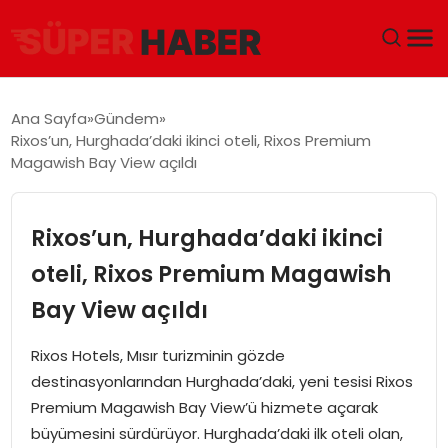
ANA SAYFA
Ana Sayfa
Gündem
Rixos’un, Hurghada’daki ikinci oteli, Rixos Premium
GÜNDEM
Magawish Bay View açıldı
DÜNYA
Rixos’un, Hurghada’daki ikinci
EĞITIM
oteli, Rixos Premium Magawish
Bay View açıldı
EKONOMI
Rixos Hotels, Mısır turizminin gözde
MAGAZIN
destinasyonlarından Hurghada’daki, yeni tesisi Rixos
Premium Magawish Bay View’ü hizmete açarak
SAĞLIK
büyümesini sürdürüyor. Hurghada’daki ilk oteli olan,