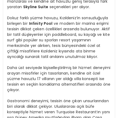
manzarası ve kendine ait havuzlu geniş terasıyla fark
yaratan
Skyline Suite
seçenekleri yer alıyor.
Dokuz farklı yüzme havuzu, Kızıldeniz’in sonsuzluğuyla
birleşen bir
Infinity Pool
ve modern bir marina erişimi
tesisin dikkat çeken özellikleri arasında bulunuyor. Aktif
bir tatil düşleyenler için paddleboard, su kayağı ve kite
surf gibi popüler su sporları resort yaşamının
merkezinde yer alırken, tesis bünyesindeki özel at
çiftliği misafirlere Kızıldeniz kıyısında ata binme
ayrıcalığı sunarak tatil anılarını unutulmaz kılıyor.
Daha üst seviyede kişiselleştirilmiş bir hizmet deneyimi
arayan misafirler için tasarlanan, kendine ait özel
yüzme havuzlu 17 villanın yer aldığı villa
konsepti ise
tesisin en seçkin konaklama alternatifleri arasında öne
çıkıyor.
Gastronomi deneyimi, tesisin öne çıkan unsurlarından
biri olarak dikkat çekiyor. Uluslararası açık büfe
konseptiyle hizmet veren Turquoise Restaurant’ın yanı
sıra Güney Amerika mutfağından ilham alan Casa