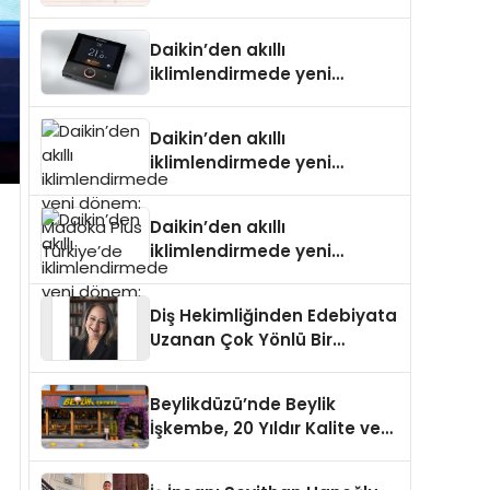
Daikin’den akıllı
iklimlendirmede yeni
dönem: Madoka Plus
Türkiye’de
Daikin’den akıllı
iklimlendirmede yeni
dönem: Madoka Plus
Türkiye’de
Daikin’den akıllı
iklimlendirmede yeni
dönem: Madoka Plus
Türkiye’de
Diş Hekimliğinden Edebiyata
Uzanan Çok Yönlü Bir
Yaşam: Yeşim Şahin Yaman
Beylikdüzü’nde Beylik
İşkembe, 20 Yıldır Kalite ve
Lezzetin Değişmeyen Adresi