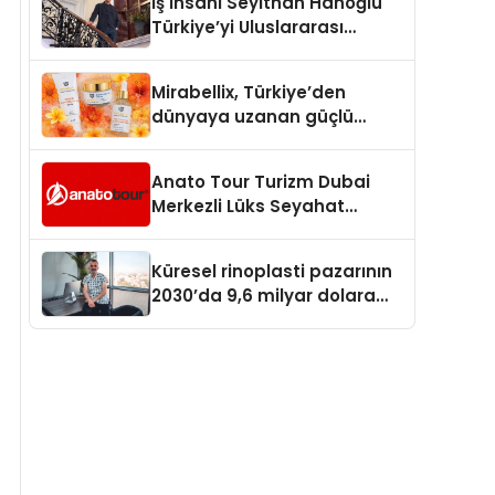
İş İnsanı Seyithan Hanoğlu
Türkiye’yi Uluslararası
Arenada Tanıtmayı
Hedefliyor
Mirabellix, Türkiye’den
dünyaya uzanan güçlü
büyümesini sürdürüyor
Anato Tour Turizm Dubai
Merkezli Lüks Seyahat
Hizmetleriyle Küresel
Turizmde Öne Çıkıyor
Küresel rinoplasti pazarının
2030’da 9,6 milyar dolara
ulaşması bekleniyor