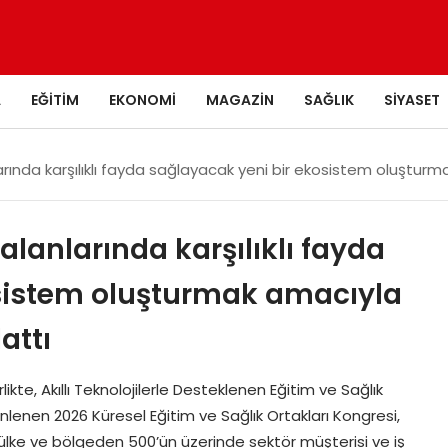
A
EĞITIM
EKONOMI
MAGAZIN
SAĞLIK
SIYASET
arında karşılıklı fayda sağlayacak yeni bir ekosistem oluştur
alanlarında karşılıklı fayda
sistem oluşturmak amacıyla
attı
kte, Akıllı Teknolojilerle Desteklenen Eğitim ve Sağlık
lenen 2026 Küresel Eğitim ve Sağlık Ortakları Kongresi,
a ülke ve bölgeden 500’ün üzerinde sektör müşterisi ve iş