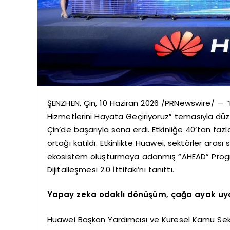
ŞENZHEN, Çin, 10 Haziran 2026 /PRNewswire/ — “Bir
Hizmetlerini Hayata Geçiriyoruz” temasıyla düze
Çin’de başarıyla sona erdi. Etkinliğe 40’tan fa
ortağı katıldı. Etkinlikte Huawei, sektörler arası 
ekosistem oluşturmaya adanmış “AHEAD” Prog
Dijitalleşmesi 2.0 İttifakı’nı tanıttı.
Yapay zeka odaklı dönüşüm, çağa ayak uydur
Huawei Başkan Yardımcısı ve Küresel Kamu Sektö