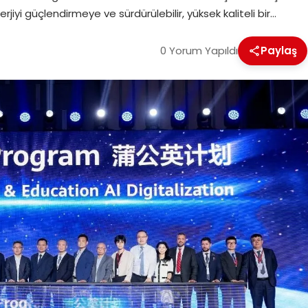
nerjiyi güçlendirmeye ve sürdürülebilir, yüksek kaliteli bir…
0 Yorum Yapıldı
Paylaş