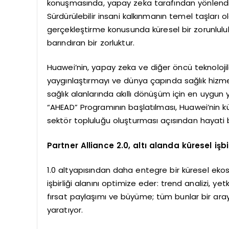
konuşmasında, yapay zeka tarafından yönlendir
Sürdürülebilir insani kalkınmanın temel taşları ol
gerçekleştirme konusunda küresel bir zorunlulu
barındıran bir zorluktur.
Huawei’nin, yapay zeka ve diğer öncü teknolojil
yaygınlaştırmayı ve dünya çapında sağlık hizme
sağlık alanlarında akıllı dönüşüm için en uygun 
“AHEAD” Programının başlatılması, Huawei’nin kür
sektör topluluğu oluşturması açısından hayati b
Partner Alliance 2.0, altı alanda küresel işbir
1.0 altyapısından daha entegre bir küresel ekos
işbirliği alanını optimize eder: trend analizi, ye
fırsat paylaşımı ve büyüme; tüm bunlar bir araya
yaratıyor.