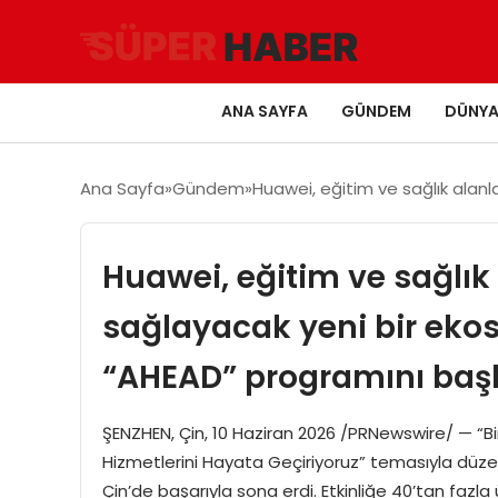
ANA SAYFA
GÜNDEM
DÜNY
Ana Sayfa
Gündem
Huawei, eğitim ve sağlık alanl
Huawei, eğitim ve sağlık 
sağlayacak yeni bir eko
“AHEAD” programını başl
ŞENZHEN, Çin, 10 Haziran 2026 /PRNewswire/ — “Birli
Hizmetlerini Hayata Geçiriyoruz” temasıyla düzen
Çin’de başarıyla sona erdi. Etkinliğe 40’tan fazl