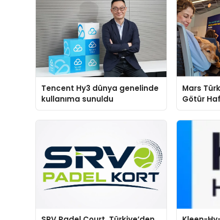
Tencent Hy3 dünya genelinde
Mars Türk
kullanıma sunuldu
Götür Haf
SRV Padel Court, Türkiye’den
Kleen-Hy-