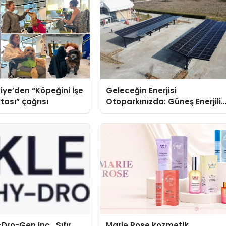
iye’den “Köpeğini İşe
Geleceğin Enerjisi
tası” çağrısı
Otoparkınızda: Güneş Enerjili
Carport (Solar Otopark)
Nedir?
Dro-Gen Inc., Sıfır
Marie Rose kozmetik