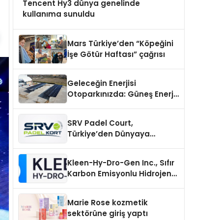
Tencent Hy3 dünya genelinde
kullanıma sunuldu
Mars Türkiye’den “Köpeğini
İşe Götür Haftası” çağrısı
Geleceğin Enerjisi
Otoparkınızda: Güneş Enerjili
Carport (Solar Otopark)
Nedir?
SRV Padel Court,
Türkiye’den Dünyaya
Uzanan Padel Kort
Üretiminde Güvenin Adresi
Kleen-Hy-Dro-Gen Inc., Sıfır
Karbon Emisyonlu Hidrojen
Isıtma Teknolojisinde ISO ve
TSSA Düzenleyici Onaylarını
Marie Rose kozmetik
Aldı
sektörüne giriş yaptı