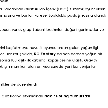
 oyun.
nıcı Tarafından Oluşturulan İçerik (UGC) sistemi; oyuncuların
turmasına ve bunları küresel toplulukla paylaşmasına olanak
yecan verici, grup tabanlı baskınlar; değerli ganimetler ve
mini keşfetmeye hevesli oyunculardan gelen yoğun ilgi
r. Benzer şekilde,
RO Factory
da son derece yoğun bir
a 100 kişilik ilk katılımcı kapasitesine ulaştı. Gravity
ek için mümkün olan en kısa sürede yeni kontenjanlar
nlikler de düzenlendi:
 Get Poring etkinliğinde
Nadir Poring Yumurtası