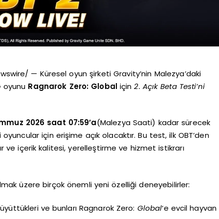
ire/ — Küresel oyun şirketi Gravity’nin Malezya’daki
G oyunu
Ragnarok Zero: Global
için
2. Açık Beta Testi’ni
emmuz 2026 saat 07:59’a
(Malezya Saati) kadar sürecek
uncular için erişime açık olacaktır. Bu test, ilk OBT’den
r ve içerik kalitesi, yerelleştirme ve hizmet istikrarı
ak üzere birçok önemli yeni özelliği deneyebilirler:
 büyüttükleri ve bunları Ragnarok Zero:
Global
‘e evcil hayvan