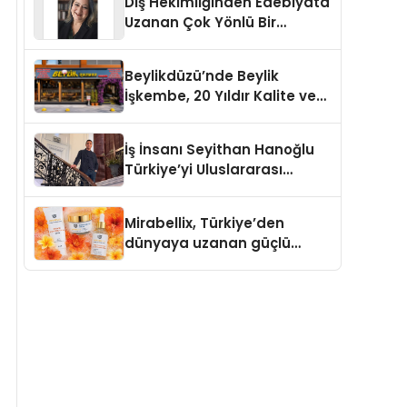
Diş Hekimliğinden Edebiyata
Uzanan Çok Yönlü Bir
Yaşam: Yeşim Şahin Yaman
Beylikdüzü’nde Beylik
İşkembe, 20 Yıldır Kalite ve
Lezzetin Değişmeyen Adresi
İş İnsanı Seyithan Hanoğlu
Türkiye’yi Uluslararası
Arenada Tanıtmayı
Hedefliyor
Mirabellix, Türkiye’den
dünyaya uzanan güçlü
büyümesini sürdürüyor