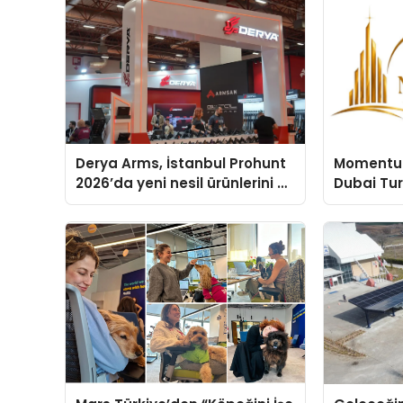
Derya Arms, İstanbul Prohunt
Momentur
2026’da yeni nesil ürünlerini ve
Dubai Tu
global marka vizyonunu
Operasyo
sergiledi
Yaratıyor