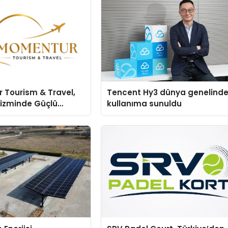
 Tourism & Travel,
Tencent Hy3 dünya genelind
rizminde Güçlü
kullanıma sunuldu
n Ağıyla Fark