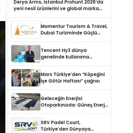
Derya Arms, İstanbul Prohunt 2026’da
yeni nesil ürünlerini ve global marka
vizyonunu sergiledi
Momentur Tourism & Travel,
Dubai Turizminde Güçlü
Operasyon Ağıyla Fark
Yaratıyor
Tencent Hy3 dünya
genelinde kullanıma
sunuldu
Mars Türkiye’den “Köpeğini
İşe Götür Haftası” çağrısı
Geleceğin Enerjisi
Otoparkınızda: Güneş Enerjili
Carport (Solar Otopark)
Nedir?
SRV Padel Court,
Türkiye’den Dünyaya