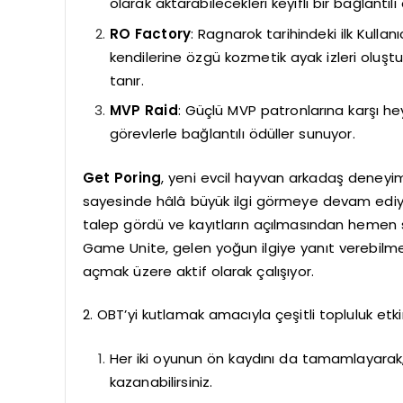
olarak aktarabilecekleri keyifli bir bağlantılı
RO Factory
: Ragnarok tarihindeki ilk Kulla
kendilerine özgü kozmetik ayak izleri oluş
tanır.
MVP Raid
: Güçlü MVP patronlarına karşı he
görevlerle bağlantılı ödüller sunuyor.
Get Poring
, yeni evcil hayvan arkadaş deneyi
sayesinde hâlâ büyük ilgi görmeye devam ediyo
talep gördü ve kayıtların açılmasından hemen sonr
Game Unite, gelen yoğun ilgiye yanıt verebilm
açmak üzere aktif olarak çalışıyor.
2. OBT’yi kutlamak amacıyla çeşitli topluluk etki
Her iki oyunun ön kaydını da tamamlayarak,
kazanabilirsiniz.