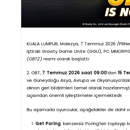
KUALA LUMPUR, Malezya, 7 Temmuz 2026 /PRNewsw
iştiraki Gravity Game Unite (GGU), PC MMORP
(OBT2)
resmi olarak başlattı:
2. OBT,
7 Temmuz 2026 saat 09:00
‘dan
15 T
ve Güneydoğu Asya, Avrupa ve Okyanusya’daki oy
alınan geri bildirimleri temel alarak hazırlanmıştı
açısından önemli iyileştirmeler içermektedir.
Bu aşamada oyuncular, aşağıdakiler de dahil olm
Get Poring
: benzersiz Poring’leri toplayıp