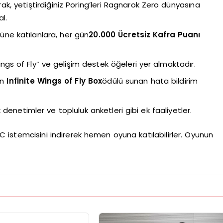
, yetiştirdiğiniz Poring’leri Ragnarok Zero dünyasına
l.
ne katılanlara, her gün
20.000 Ücretsiz Kafra Puanı
gs of Fly” ve gelişim destek öğeleri yer almaktadır.
in
Infinite Wings of Fly Box
ödülü sunan hata bildirim
enetimler ve topluluk anketleri gibi ek faaliyetler.
C istemcisini indirerek hemen oyuna katılabilirler. Oyunun