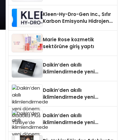
Uzanan Padel Kort
Üretiminde Güvenin Adresi
Kleen-Hy-Dro-Gen Inc., Sıfır
Karbon Emisyonlu Hidrojen
Isıtma Teknolojisinde ISO ve
TSSA Düzenleyici Onaylarını
Marie Rose kozmetik
Aldı
sektörüne giriş yaptı
Daikin’den akıllı
iklimlendirmede yeni
dönem: Madoka Plus
Türkiye’de
Daikin’den akıllı
iklimlendirmede yeni
dönem: Madoka Plus
Türkiye’de
Daikin’den akıllı
iklimlendirmede yeni
dönem: Madoka Plus
Türkiye’de