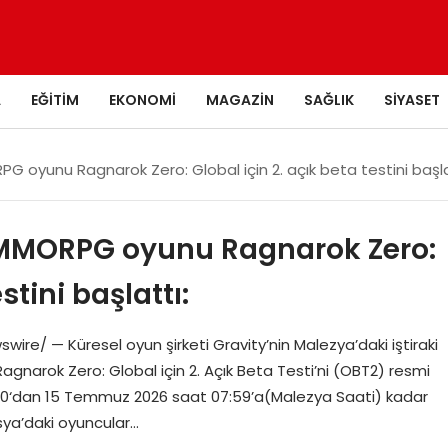
A
EĞITIM
EKONOMI
MAGAZIN
SAĞLIK
SIYASET
 oyunu Ragnarok Zero: Global için 2. açık beta testini başla
 MMORPG oyunu Ragnarok Zero:
stini başlattı:
e/ — Küresel oyun şirketi Gravity’nin Malezya’daki iştiraki
arok Zero: Global için 2. Açık Beta Testi’ni (OBT2) resmi
:00‘dan 15 Temmuz 2026 saat 07:59’a(Malezya Saati) kadar
ya’daki oyuncular…