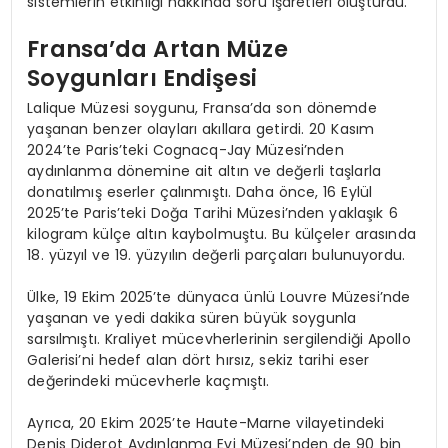
sistemlerin etkinliği hakkında soru işaretleri oluşturdu.
Fransa’da Artan Müze
Soygunları Endişesi
Lalique Müzesi soygunu, Fransa’da son dönemde
yaşanan benzer olayları akıllara getirdi. 20 Kasım
2024’te Paris’teki Cognacq-Jay Müzesi’nden
aydınlanma dönemine ait altın ve değerli taşlarla
donatılmış eserler çalınmıştı. Daha önce, 16 Eylül
2025’te Paris’teki Doğa Tarihi Müzesi’nden yaklaşık 6
kilogram külçe altın kaybolmuştu. Bu külçeler arasında
18. yüzyıl ve 19. yüzyılın değerli parçaları bulunuyordu.
Ülke, 19 Ekim 2025’te dünyaca ünlü Louvre Müzesi’nde
yaşanan ve yedi dakika süren büyük soygunla
sarsılmıştı. Kraliyet mücevherlerinin sergilendiği Apollo
Galerisi’ni hedef alan dört hırsız, sekiz tarihi eser
değerindeki mücevherle kaçmıştı.
Ayrıca, 20 Ekim 2025’te Haute-Marne vilayetindeki
Denis Diderot Aydınlanma Evi Müzesi’nden de 90 bin