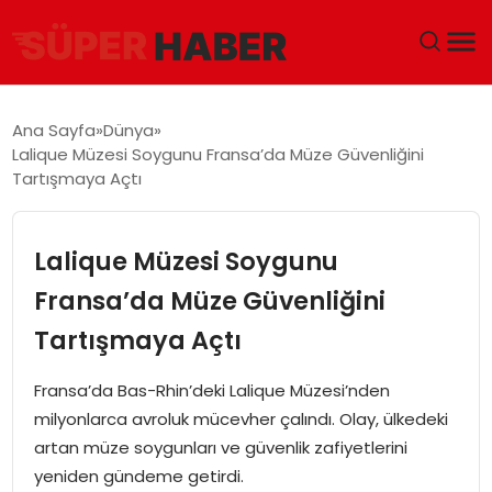
ANA SAYFA
Ana Sayfa
Dünya
Lalique Müzesi Soygunu Fransa’da Müze Güvenliğini
GÜNDEM
Tartışmaya Açtı
DÜNYA
Lalique Müzesi Soygunu
EĞITIM
Fransa’da Müze Güvenliğini
Tartışmaya Açtı
EKONOMI
Fransa’da Bas-Rhin’deki Lalique Müzesi’nden
MAGAZIN
milyonlarca avroluk mücevher çalındı. Olay, ülkedeki
artan müze soygunları ve güvenlik zafiyetlerini
SAĞLIK
yeniden gündeme getirdi.