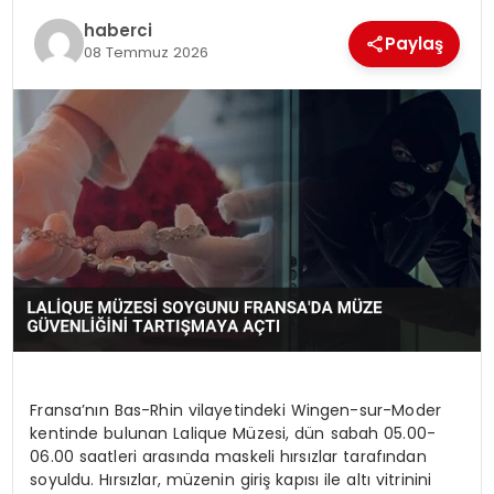
SIYASET
haberci
Paylaş
08 Temmuz 2026
SPOR
TEKNOLOJI
YAŞAM
Fransa’nın Bas-Rhin vilayetindeki Wingen-sur-Moder
kentinde bulunan Lalique Müzesi, dün sabah 05.00-
06.00 saatleri arasında maskeli hırsızlar tarafından
soyuldu. Hırsızlar, müzenin giriş kapısı ile altı vitrinini