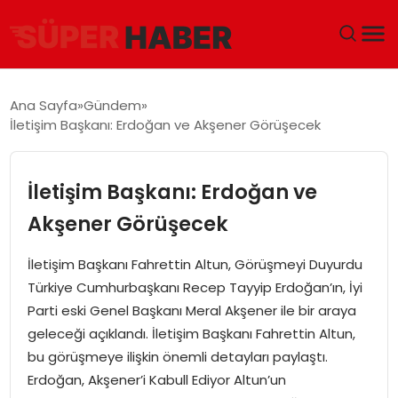
ANA SAYFA
Ana Sayfa
Gündem
İletişim Başkanı: Erdoğan ve Akşener Görüşecek
GÜNDEM
DÜNYA
İletişim Başkanı: Erdoğan ve
Akşener Görüşecek
EĞITIM
İletişim Başkanı Fahrettin Altun, Görüşmeyi Duyurdu
EKONOMI
Türkiye Cumhurbaşkanı Recep Tayyip Erdoğan’ın, İyi
Parti eski Genel Başkanı Meral Akşener ile bir araya
MAGAZIN
geleceği açıklandı. İletişim Başkanı Fahrettin Altun,
bu görüşmeye ilişkin önemli detayları paylaştı.
SAĞLIK
Erdoğan, Akşener’i Kabull Ediyor Altun’un