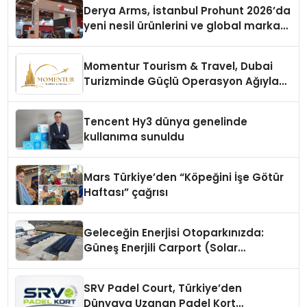
Derya Arms, İstanbul Prohunt 2026’da
yeni nesil ürünlerini ve global marka
vizyonunu sergiledi
Momentur Tourism & Travel, Dubai
Turizminde Güçlü Operasyon Ağıyla
Fark Yaratıyor
Tencent Hy3 dünya genelinde
kullanıma sunuldu
Mars Türkiye’den “Köpeğini İşe Götür
Haftası” çağrısı
Geleceğin Enerjisi Otoparkınızda:
Güneş Enerjili Carport (Solar
Otopark) Nedir?
SRV Padel Court, Türkiye’den
Dünyaya Uzanan Padel Kort