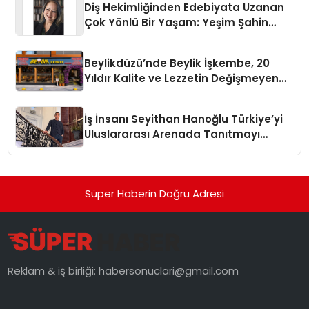
Diş Hekimliğinden Edebiyata Uzanan
Çok Yönlü Bir Yaşam: Yeşim Şahin
Yaman
Beylikdüzü’nde Beylik İşkembe, 20
Yıldır Kalite ve Lezzetin Değişmeyen
Adresi
İş İnsanı Seyithan Hanoğlu Türkiye’yi
Uluslararası Arenada Tanıtmayı
Hedefliyor
Süper Haberin Doğru Adresi
Reklam & iş birliği:
habersonuclari@gmail.com