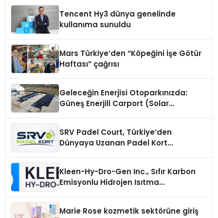
Tencent Hy3 dünya genelinde
kullanıma sunuldu
Mars Türkiye’den “Köpeğini İşe Götür
Haftası” çağrısı
Geleceğin Enerjisi Otoparkınızda:
Güneş Enerjili Carport (Solar
Otopark) Nedir?
SRV Padel Court, Türkiye’den
Dünyaya Uzanan Padel Kort
Üretiminde Güvenin Adresi
Kleen-Hy-Dro-Gen Inc., Sıfır Karbon
Emisyonlu Hidrojen Isıtma
Teknolojisinde ISO ve TSSA
Düzenleyici Onaylarını Aldı
Marie Rose kozmetik sektörüne giriş