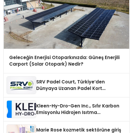
Geleceğin Enerjisi Otoparkınızda: Güneş Enerjili
Carport (Solar Otopark) Nedir?
SRV Padel Court, Türkiye’den
Dünyaya Uzanan Padel Kort
Üretiminde Güvenin Adresi
Kleen-Hy-Dro-Gen Inc., Sıfır Karbon
Emisyonlu Hidrojen Isıtma
Teknolojisinde ISO ve TSSA
Düzenleyici Onaylarını Aldı
Marie Rose kozmetik sektörüne giriş