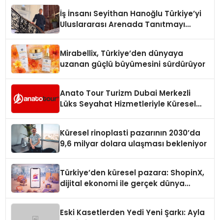
İş İnsanı Seyithan Hanoğlu Türkiye’yi
Uluslararası Arenada Tanıtmayı
Hedefliyor
Mirabellix, Türkiye’den dünyaya
uzanan güçlü büyümesini sürdürüyor
Anato Tour Turizm Dubai Merkezli
Lüks Seyahat Hizmetleriyle Küresel
Turizmde Öne Çıkıyor
Küresel rinoplasti pazarının 2030’da
9,6 milyar dolara ulaşması bekleniyor
Türkiye’den küresel pazara: ShopinX,
dijital ekonomi ile gerçek dünya
alışverişini bir araya getirmeyi
hedefliyor
Eski Kasetlerden Yedi Yeni Şarkı: Ayla