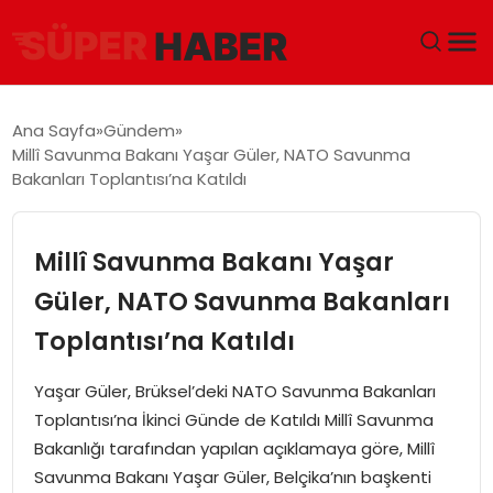
ANA SAYFA
Ana Sayfa
Gündem
Millî Savunma Bakanı Yaşar Güler, NATO Savunma
GÜNDEM
Bakanları Toplantısı’na Katıldı
DÜNYA
Millî Savunma Bakanı Yaşar
EĞITIM
Güler, NATO Savunma Bakanları
Toplantısı’na Katıldı
EKONOMI
Yaşar Güler, Brüksel’deki NATO Savunma Bakanları
MAGAZIN
Toplantısı’na İkinci Günde de Katıldı Millî Savunma
Bakanlığı tarafından yapılan açıklamaya göre, Millî
SAĞLIK
Savunma Bakanı Yaşar Güler, Belçika’nın başkenti