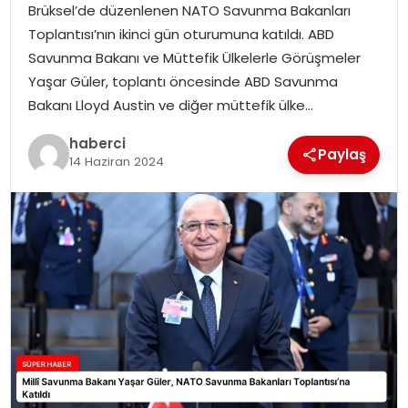
Brüksel’de düzenlenen NATO Savunma Bakanları
SIYASET
Toplantısı’nın ikinci gün oturumuna katıldı. ABD
Savunma Bakanı ve Müttefik Ülkelerle Görüşmeler
SPOR
Yaşar Güler, toplantı öncesinde ABD Savunma
Bakanı Lloyd Austin ve diğer müttefik ülke…
TEKNOLOJI
haberci
Paylaş
YAŞAM
14 Haziran 2024