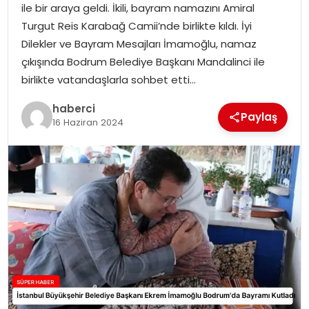
ile bir araya geldi. İkili, bayram namazını Amiral
SIYASET
Turgut Reis Karabağ Camii’nde birlikte kıldı. İyi
Dilekler ve Bayram Mesajları İmamoğlu, namaz
SPOR
çıkışında Bodrum Belediye Başkanı Mandalinci ile
birlikte vatandaşlarla sohbet etti…
TEKNOLOJI
haberci
Paylaş
YAŞAM
16 Haziran 2024