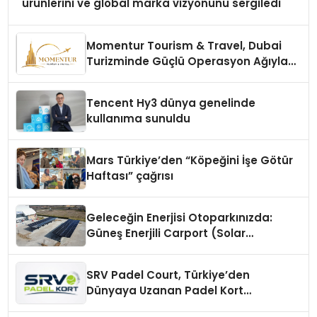
ürünlerini ve global marka vizyonunu sergiledi
Momentur Tourism & Travel, Dubai
Turizminde Güçlü Operasyon Ağıyla
Fark Yaratıyor
Tencent Hy3 dünya genelinde
kullanıma sunuldu
Mars Türkiye’den “Köpeğini İşe Götür
Haftası” çağrısı
Geleceğin Enerjisi Otoparkınızda:
Güneş Enerjili Carport (Solar
Otopark) Nedir?
SRV Padel Court, Türkiye’den
Dünyaya Uzanan Padel Kort
Üretiminde Güvenin Adresi