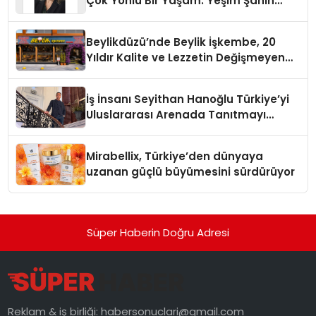
Çok Yönlü Bir Yaşam: Yeşim Şahin
Yaman
Beylikdüzü’nde Beylik İşkembe, 20
Yıldır Kalite ve Lezzetin Değişmeyen
Adresi
İş İnsanı Seyithan Hanoğlu Türkiye’yi
Uluslararası Arenada Tanıtmayı
Hedefliyor
Mirabellix, Türkiye’den dünyaya
uzanan güçlü büyümesini sürdürüyor
Süper Haberin Doğru Adresi
Reklam & iş birliği:
habersonuclari@gmail.com