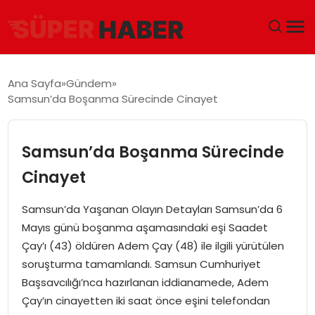
ANA SAYFA
Ana Sayfa
Gündem
Samsun’da Boşanma Sürecinde Cinayet
GÜNDEM
DÜNYA
Samsun’da Boşanma Sürecinde
Cinayet
EĞITIM
Samsun’da Yaşanan Olayın Detayları Samsun’da 6
EKONOMI
Mayıs günü boşanma aşamasındaki eşi Saadet
Çay’ı (43) öldüren Adem Çay (48) ile ilgili yürütülen
MAGAZIN
soruşturma tamamlandı. Samsun Cumhuriyet
Başsavcılığı’nca hazırlanan iddianamede, Adem
SAĞLIK
Çay’ın cinayetten iki saat önce eşini telefondan