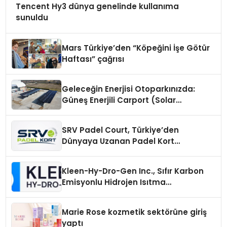
Tencent Hy3 dünya genelinde kullanıma
sunuldu
Mars Türkiye’den “Köpeğini İşe Götür
Haftası” çağrısı
Geleceğin Enerjisi Otoparkınızda:
Güneş Enerjili Carport (Solar
Otopark) Nedir?
SRV Padel Court, Türkiye’den
Dünyaya Uzanan Padel Kort
Üretiminde Güvenin Adresi
Kleen-Hy-Dro-Gen Inc., Sıfır Karbon
Emisyonlu Hidrojen Isıtma
Teknolojisinde ISO ve TSSA
Düzenleyici Onaylarını Aldı
Marie Rose kozmetik sektörüne giriş
yaptı