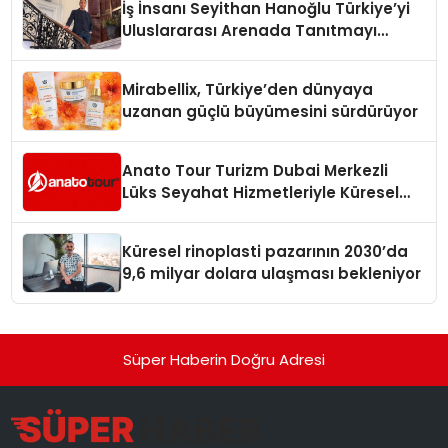
İş İnsanı Seyithan Hanoğlu Türkiye’yi
Uluslararası Arenada Tanıtmayı
Hedefliyor
Mirabellix, Türkiye’den dünyaya
uzanan güçlü büyümesini sürdürüyor
Anato Tour Turizm Dubai Merkezli
Lüks Seyahat Hizmetleriyle Küresel
Turizmde Öne Çıkıyor
Küresel rinoplasti pazarının 2030’da
9,6 milyar dolara ulaşması bekleniyor
Süper Haberin Doğru Adresi