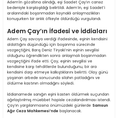
Adem’in gözaltına alındığı, eşi Saadet Çay’ın cansız
bedeniyle karşılaşıldığı belirtildi. Adem’in, eşi Saadet’i
aralarındaki boşanmadan kaynaklı anlaşmazlıkları
konuşurken bir anlık öfkeyle öldürdüğü vurgulandı.
Adem Çay’ın İfadesi ve İddiaları
Adem Çay savcıya verdiği ifadesinde, eşinin kendisini
aldattığını düşündüğü için boşanma sürecinde
vazgeçtiğini, Barış Deniz Tiryaki’nin eşinin sevgilisi
olduğunu öğrendikten sonra anlaşmalı boşanmadan
vazgeçtiğini ifade etti. Çay, eşinin sevgilisi ve
kendisine karşı tehditlerde bulunduğunu, bir ara
kendisini darp etmeye kalkıştıklarını belirtti. Olay günü
yaşanan arbede sonucunda silahın patladığını ve
öldürme kastının olmadığını söyledi.
İddianamede sanığın eşini kasten öldürmek suçundan
ağırlaştırılmış müebbet hapisle cezalandırılması istendi.
Çay’ın yargılanmasına önümüzdeki günlerde
Samsun
Ağır Ceza Mahkemesi’nde
başlanacak.