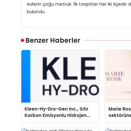
evlerin çoğu metruk. İlk tespitler her iki ilçed
bulundu.
Benzer Haberler
Kleen-Hy-Dro-Gen Inc., Sıfır
Marie Ro
Karbon Emisyonlu Hidrojen
sektörüne
Isıtma Teknolojisinde ISO ve
TSSA Düzenleyici Onaylarını