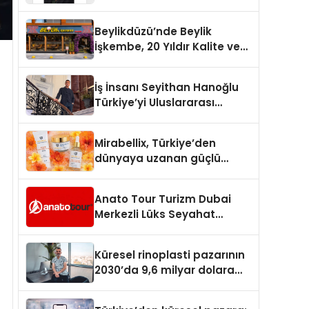
Yaşam: Yeşim Şahin Yaman
Beylikdüzü’nde Beylik
İşkembe, 20 Yıldır Kalite ve
Lezzetin Değişmeyen Adresi
İş İnsanı Seyithan Hanoğlu
Türkiye’yi Uluslararası
Arenada Tanıtmayı
Hedefliyor
Mirabellix, Türkiye’den
dünyaya uzanan güçlü
büyümesini sürdürüyor
Anato Tour Turizm Dubai
Merkezli Lüks Seyahat
Hizmetleriyle Küresel
Turizmde Öne Çıkıyor
Küresel rinoplasti pazarının
2030’da 9,6 milyar dolara
ulaşması bekleniyor