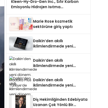
Kleen-Hy-Dro-Gen Inc., Sıfır Karbon
Emisyonlu Hidrojen Isıtma
Teknolojisinde ISO ve TSSA Düzenleyici
Onaylarını Aldı
Marie Rose kozmetik
sektörüne giriş yaptı
Daikin’den akıllı
iklimlendirmede yeni
dönem: Madoka Plus
Türkiye’de
Daikin’den akıllı
iklimlendirmede yeni
dönem: Madoka Plus
Türkiye’de
Daikin’den akıllı
iklimlendirmede yeni
dönem: Madoka Plus
Türkiye’de
Diş Hekimliğinden Edebiyata
Uzanan Çok Yönlü Bir