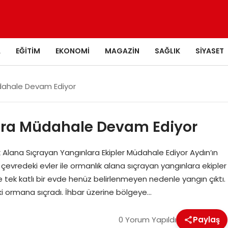
A
EĞITIM
EKONOMI
MAGAZIN
SAĞLIK
SIYASET
dahale Devam Ediyor
ara Müdahale Devam Ediyor
 Alana Sıçrayan Yangınlara Ekipler Müdahale Ediyor Aydın’ın
çevredeki evler ile ormanlık alana sıçrayan yangınlara ekipler
e tek katlı bir evde henüz belirlenmeyen nedenle yangın çıktı.
i ormana sıçradı. İhbar üzerine bölgeye…
0 Yorum Yapıldı
Paylaş