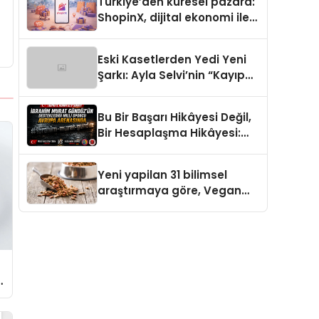
Türkiye’den küresel pazara:
ShopinX, dijital ekonomi ile
gerçek dünya alışverişini bir
araya getirmeyi hedefliyor
Eski Kasetlerden Yedi Yeni
Şarkı: Ayla Selvi’nin “Kayıp
Kasetler 1” Albümü 31
Temmuz’da Çıktı
Bu Bir Başarı Hikâyesi Değil,
Bir Hesaplaşma Hikâyesi:
İbrahim Murat Gündüz’ün
Sert Çizgisi
Yeni yapilan 31 bilimsel
araştırmaya göre, Vegan
Köpek Maması ve Vegan
Kedi Mamasının İyi
Sindirildiğini Ortaya Koydu