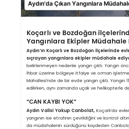
Koçarlı ve Bozdoğan ilçelerin
Yangınlara Ekipler Müdahale 
Aydın’ın Koçarlı ve Bozdoğan ilçelerinde evl
sıçrayan yangınlara ekipler müdahale ediyo
belirlenmeyen nedenle yangın çıktı. Yangın ön
İhbar üzerine bölgeye itfaiye ve orman işletme şe
Mahallesi’nde de bir evde yangın çıktı. Yangın
edilirken, aynı zamanda uçak ve helikopterle d
“CAN KAYBI YOK”
Aydın Valisi Yakup Canbolat,
Koçarlı’da evler
yangının ise etrafının çevrildiğini ve kontrol a
da müdahalenin sürdüğünü kaydeden Canbolat, 