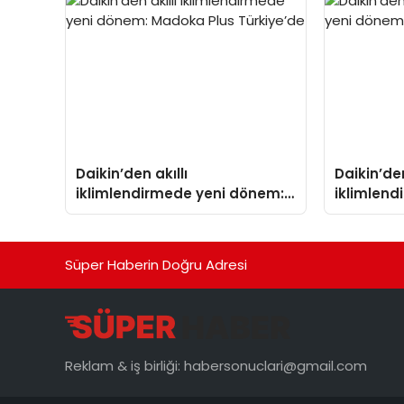
Aldı
Daikin’den akıllı
Daikin’den
iklimlendirmede yeni dönem:
iklimlen
Madoka Plus Türkiye’de
Madoka P
Süper Haberin Doğru Adresi
Reklam & iş birliği:
habersonuclari@gmail.com