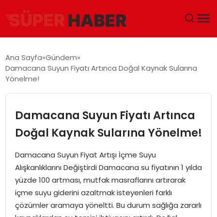
ANA SAYFA
Ana Sayfa
Gündem
Damacana Suyun Fiyatı Artınca Doğal Kaynak Sularına
GÜNDEM
Yönelme!
DÜNYA
Damacana Suyun Fiyatı Artınca
EĞITIM
Doğal Kaynak Sularına Yönelme!
EKONOMI
Damacana Suyun Fiyat Artışı İçme Suyu
Alışkanlıklarını Değiştirdi Damacana su fiyatının 1 yılda
MAGAZIN
yüzde 100 artması, mutfak masraflarını artırarak
içme suyu giderini azaltmak isteyenleri farklı
SAĞLIK
çözümler aramaya yöneltti. Bu durum sağlığa zararlı