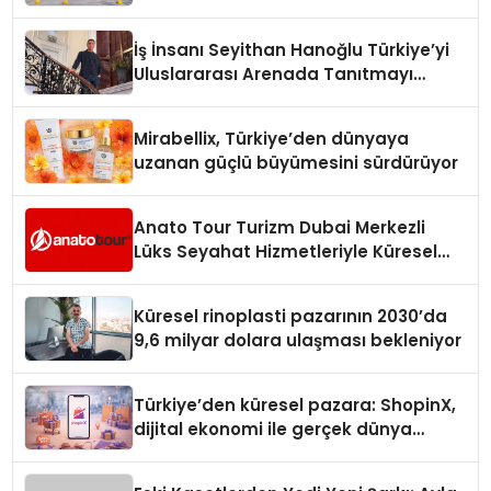
Adresi
İş İnsanı Seyithan Hanoğlu Türkiye’yi
Uluslararası Arenada Tanıtmayı
Hedefliyor
Mirabellix, Türkiye’den dünyaya
uzanan güçlü büyümesini sürdürüyor
Anato Tour Turizm Dubai Merkezli
Lüks Seyahat Hizmetleriyle Küresel
Turizmde Öne Çıkıyor
Küresel rinoplasti pazarının 2030’da
9,6 milyar dolara ulaşması bekleniyor
Türkiye’den küresel pazara: ShopinX,
dijital ekonomi ile gerçek dünya
alışverişini bir araya getirmeyi
hedefliyor