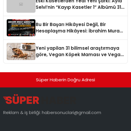
Eski Kasetlerden Yedi Yeni Şarkı: Ayla
Selvi’nin “Kayıp Kasetler 1” Albümü 31
Temmuz’da Çıktı
Bu Bir Başarı Hikâyesi Değil, Bir
Hesaplaşma Hikâyesi: İbrahim Murat
Gündüz’ün Sert Çizgisi
Yeni yapilan 31 bilimsel araştırmaya
göre, Vegan Köpek Maması ve Vegan
Kedi Mamasının İyi Sindirildiğini
Ortaya Koydu
Süper Haberin Doğru Adresi
Reklam & iş birliği:
habersonuclari@gmail.com