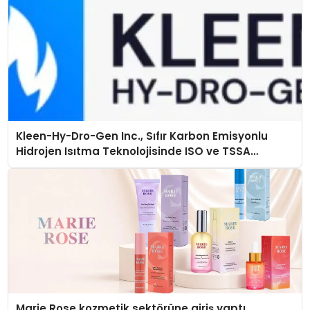
Kleen-Hy-Dro-Gen Inc., Sıfır Karbon Emisyonlu
Hidrojen Isıtma Teknolojisinde ISO ve TSSA
Düzenleyici Onaylarını Aldı
Marie Rose kozmetik sektörüne giriş yaptı