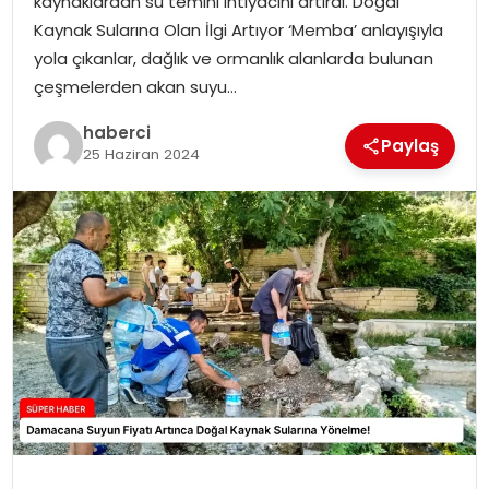
kaynaklardan su temini ihtiyacını artırdı. Doğal
SIYASET
Kaynak Sularına Olan İlgi Artıyor ‘Memba’ anlayışıyla
yola çıkanlar, dağlık ve ormanlık alanlarda bulunan
SPOR
çeşmelerden akan suyu…
haberci
TEKNOLOJI
Paylaş
25 Haziran 2024
YAŞAM