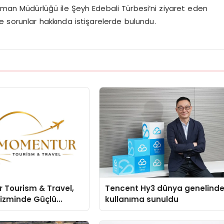
 Orman Müdürlüğü ile Şeyh Edebali Türbesi’ni ziyaret eden
e sorunlar hakkında istişarelerde bulundu.
 Tourism & Travel,
Tencent Hy3 dünya genelind
rizminde Güçlü
kullanıma sunuldu
n Ağıyla Fark