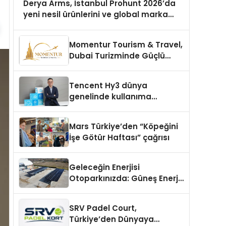
Derya Arms, İstanbul Prohunt 2026’da
yeni nesil ürünlerini ve global marka
vizyonunu sergiledi
Momentur Tourism & Travel,
Dubai Turizminde Güçlü
Operasyon Ağıyla Fark
Yaratıyor
Tencent Hy3 dünya
genelinde kullanıma
sunuldu
Mars Türkiye’den “Köpeğini
İşe Götür Haftası” çağrısı
Geleceğin Enerjisi
Otoparkınızda: Güneş Enerjili
Carport (Solar Otopark)
Nedir?
SRV Padel Court,
Türkiye’den Dünyaya