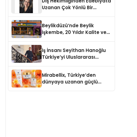
Diş Hekimliğinden Edebiyata
Uzanan Çok Yönlü Bir
Yaşam: Yeşim Şahin Yaman
Beylikdüzü’nde Beylik
İşkembe, 20 Yıldır Kalite ve
Lezzetin Değişmeyen Adresi
İş İnsanı Seyithan Hanoğlu
Türkiye’yi Uluslararası
Arenada Tanıtmayı
Hedefliyor
Mirabellix, Türkiye’den
dünyaya uzanan güçlü
büyümesini sürdürüyor