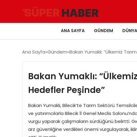
ANA SAYFA
GÜNDEM
DÜNY
Ana Sayfa
Gündem
Bakan Yumaklı: “Ülkemiz Tarı
Bakan Yumaklı: “Ülkemi
Hedefler Peşinde”
Bakan Yumaklı, Bilecik’te Tarım Sektörü Temsilci
ve yatırımcılarla Bilecik İl Genel Meclis Salonu’n
vurgu yaparak çalışmaların sürdüğünü belirtti. 
arz güvenliğine verdikleri önemi vurgulayarak, iklim