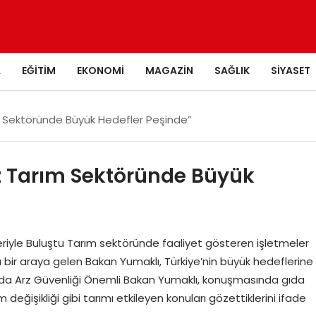
A
EĞITIM
EKONOMI
MAGAZIN
SAĞLIK
SIYASET
m Sektöründe Büyük Hedefler Peşinde”
z Tarım Sektöründe Büyük
leriyle Buluştu Tarım sektöründe faaliyet gösteren işletmeler
da bir araya gelen Bakan Yumaklı, Türkiye’nin büyük hedeflerine
Gıda Arz Güvenliği Önemli Bakan Yumaklı, konuşmasında gıda
 değişikliği gibi tarımı etkileyen konuları gözettiklerini ifade