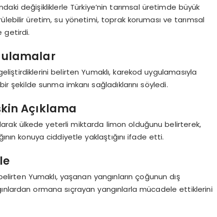
daki değişikliklerle Türkiye’nin tarımsal üretimde büyük
ürülebilir üretim, su yönetimi, toprak koruması ve tarımsal
 getirdi.
ygulamalar
eliştirdiklerini belirten Yumaklı, karekod uygulamasıyla
bir şekilde sunma imkanı sağladıklarını söyledi.
işkin Açıklama
i olarak ülkede yeterli miktarda limon olduğunu belirterek,
ğının konuya ciddiyetle yaklaştığını ifade etti.
le
 belirten Yumaklı, yaşanan yangınların çoğunun dış
ınlardan ormana sıçrayan yangınlarla mücadele ettiklerini