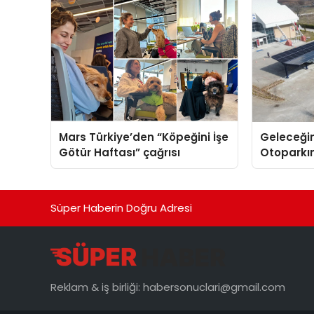
Mars Türkiye’den “Köpeğini İşe
Geleceğin
Götür Haftası” çağrısı
Otoparkın
Carport (
Nedir?
Süper Haberin Doğru Adresi
Reklam & iş birliği:
habersonuclari@gmail.com