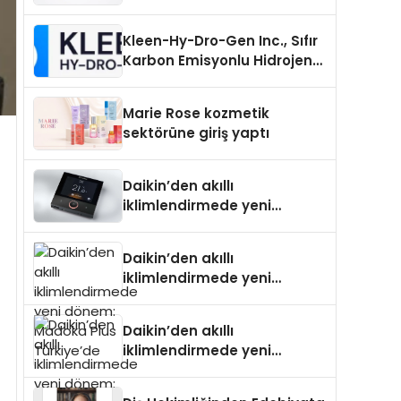
Uzanan Padel Kort
Üretiminde Güvenin Adresi
Kleen-Hy-Dro-Gen Inc., Sıfır
Karbon Emisyonlu Hidrojen
Isıtma Teknolojisinde ISO ve
TSSA Düzenleyici Onaylarını
Marie Rose kozmetik
Aldı
sektörüne giriş yaptı
Daikin’den akıllı
iklimlendirmede yeni
dönem: Madoka Plus
Türkiye’de
Daikin’den akıllı
iklimlendirmede yeni
dönem: Madoka Plus
Türkiye’de
Daikin’den akıllı
iklimlendirmede yeni
dönem: Madoka Plus
Türkiye’de