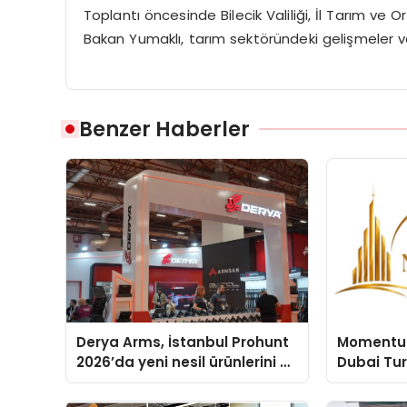
Toplantı öncesinde Bilecik Valiliği, İl Tarım ve
Bakan Yumaklı, tarım sektöründeki gelişmeler v
Benzer Haberler
Derya Arms, İstanbul Prohunt
Momentur
2026’da yeni nesil ürünlerini ve
Dubai Tu
global marka vizyonunu
Operasyo
sergiledi
Yaratıyor