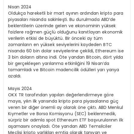
Nisan 2024
Oldukça hareketli bir mart ayının ardından kripto para
piyasaları nisanda sakinleşti. Bu durulmada ABD’de
beklentilerin üzerinde gelen ve ekonominin yüksek
faizlere rağmen güçlü olduğunu kanıtlayan ekonomik
verilerin etkisi de büyüktü. Bir önceki ay tüm
zamanların en yüksek seviyelerini kaydeden BTC
nisanda 60 bin dolar seviyelerine çekildi, Ethereum ise
3 bin doların altına indi. Öte yandan Bitcoin, dört yılda
bir gerçekleşen yarılanma etkinliğini 19 Nisan’da
tamamladı ve Bitcoin madencilik ödülleri yarı yarıya
azaldı.
Mayıs 2024
OKX TR tarafından yapılan değerlendirmeye göre
mayıs, yılın ilk yarısında kripto para piyasalarına güç
veren bir diğer önemli ay olarak öne çıktı. ABD Menkul
Kıymetler ve Borsa Komisyonu (SEC) beklenmedik,
sürpriz bir adımla spot Ethereum ETF başvurularının ilk
aşamasını onayladı. Öte yandan ABD Temsilciler
Meclisi kripto varlıkları emtia olarak tanıyan ve