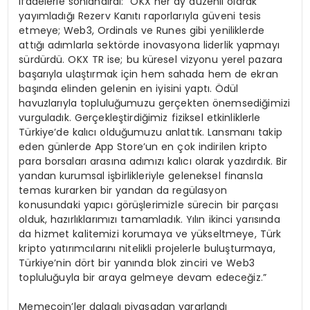
ifadelerle sonlandırdı: “OKX her ay düzenli olarak
yayımladığı Rezerv Kanıtı raporlarıyla güveni tesis
etmeye; Web3, Ordinals ve Runes gibi yeniliklerde
attığı adımlarla sektörde inovasyona liderlik yapmayı
sürdürdü. OKX TR ise; bu küresel vizyonu yerel pazara
başarıyla ulaştırmak için hem sahada hem de ekran
başında elinden gelenin en iyisini yaptı. Ödül
havuzlarıyla topluluğumuzu gerçekten önemsediğimizi
vurguladık. Gerçekleştirdiğimiz fiziksel etkinliklerle
Türkiye’de kalıcı olduğumuzu anlattık. Lansmanı takip
eden günlerde App Store’un en çok indirilen kripto
para borsaları arasına adımızı kalıcı olarak yazdırdık. Bir
yandan kurumsal işbirlikleriyle geleneksel finansla
temas kurarken bir yandan da regülasyon
konusundaki yapıcı görüşlerimizle sürecin bir parçası
olduk, hazırlıklarımızı tamamladık. Yılın ikinci yarısında
da hizmet kalitemizi korumaya ve yükseltmeye, Türk
kripto yatırımcılarını nitelikli projelerle buluşturmaya,
Türkiye’nin dört bir yanında blok zinciri ve Web3
topluluğuyla bir araya gelmeye devam edeceğiz.”
Memecoin’ler dalgalı piyasadan yararlandı