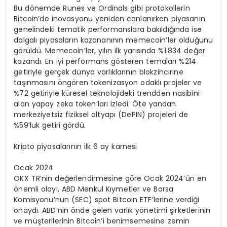
Bu dönemde Runes ve Ordinals gibi protokollerin
Bitcoin’de inovasyonu yeniden canlanırken piyasanın
genelindeki tematik performanslara bakıldığında ise
dalgalı piyasaların kazananının memecoin’ler olduğunu
görüldü. Memecoin’ler, yılın ilk yarısında %1.834 değer
kazandı. En iyi performans gösteren temaları %214
getiriyle gerçek dünya varlıklarının blokzincirine
taşınmasını öngören tokenizasyon odaklı projeler ve
%72 getiriyle küresel teknolojideki trendden nasibini
alan yapay zeka token’ları izledi. Öte yandan
merkeziyetsiz fiziksel altyapı (DePIN) projeleri de
%59’luk getiri gördü.
Kripto piyasalarının ilk 6 ay karnesi
Ocak 2024
OKX TR’nin değerlendirmesine göre Ocak 2024’ün en
önemli olayı, ABD Menkul Kıymetler ve Borsa
Komisyonu’nun (SEC) spot Bitcoin ETF’lerine verdiği
onaydı. ABD’nin önde gelen varlık yönetimi şirketlerinin
ve müşterilerinin Bitcoin’i benimsemesine zemin