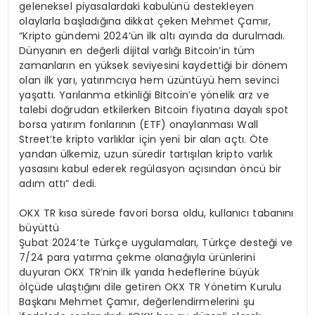
geleneksel piyasalardaki kabulünü destekleyen
olaylarla başladığına dikkat çeken Mehmet Çamır,
“Kripto gündemi 2024’ün ilk altı ayında da durulmadı.
Dünyanın en değerli dijital varlığı Bitcoin’in tüm
zamanların en yüksek seviyesini kaydettiği bir dönem
olan ilk yarı, yatırımcıya hem üzüntüyü hem sevinci
yaşattı. Yarılanma etkinliği Bitcoin’e yönelik arz ve
talebi doğrudan etkilerken Bitcoin fiyatına dayalı spot
borsa yatırım fonlarının (ETF) onaylanması Wall
Street’te kripto varlıklar için yeni bir alan açtı. Öte
yandan ülkemiz, uzun süredir tartışılan kripto varlık
yasasını kabul ederek regülasyon açısından öncü bir
adım attı” dedi.
OKX TR kısa sürede favori borsa oldu, kullanıcı tabanını
büyüttü
Şubat 2024’te Türkçe uygulamaları, Türkçe desteği ve
7/24 para yatırma çekme olanağıyla ürünlerini
duyuran OKX TR’nin ilk yarıda hedeflerine büyük
ölçüde ulaştığını dile getiren OKX TR Yönetim Kurulu
Başkanı Mehmet Çamır, değerlendirmelerini şu