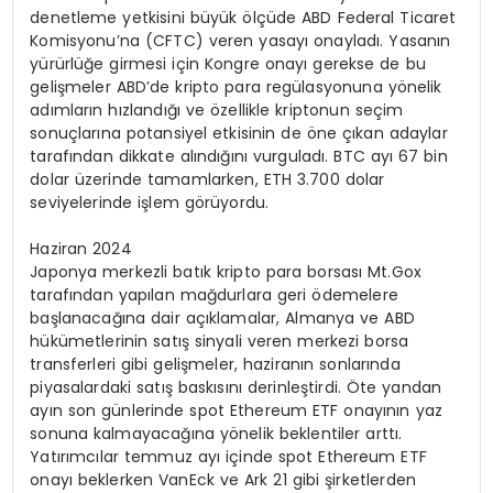
denetleme yetkisini büyük ölçüde ABD Federal Ticaret
Komisyonu’na (CFTC) veren yasayı onayladı. Yasanın
yürürlüğe girmesi için Kongre onayı gerekse de bu
gelişmeler ABD’de kripto para regülasyonuna yönelik
adımların hızlandığı ve özellikle kriptonun seçim
sonuçlarına potansiyel etkisinin de öne çıkan adaylar
tarafından dikkate alındığını vurguladı. BTC ayı 67 bin
dolar üzerinde tamamlarken, ETH 3.700 dolar
seviyelerinde işlem görüyordu.
Haziran 2024
Japonya merkezli batık kripto para borsası Mt.Gox
tarafından yapılan mağdurlara geri ödemelere
başlanacağına dair açıklamalar, Almanya ve ABD
hükümetlerinin satış sinyali veren merkezi borsa
transferleri gibi gelişmeler, haziranın sonlarında
piyasalardaki satış baskısını derinleştirdi. Öte yandan
ayın son günlerinde spot Ethereum ETF onayının yaz
sonuna kalmayacağına yönelik beklentiler arttı.
Yatırımcılar temmuz ayı içinde spot Ethereum ETF
onayı beklerken VanEck ve Ark 21 gibi şirketlerden