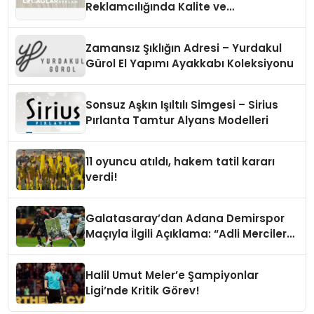
Reklamcılığında Kalite ve
İnovasyonun Öncüsü
Zamansız Şıklığın Adresi – Yurdakul
Gürol El Yapımı Ayakkabı Koleksiyonu
Sonsuz Aşkın Işıltılı Simgesi – Sirius
Pırlanta Tamtur Alyans Modelleri
11 oyuncu atıldı, hakem tatil kararı
verdi!
Galatasaray’dan Adana Demirspor
Maçıyla İlgili Açıklama: “Adli Mercilere
Başvuru Yapıldı”
Halil Umut Meler’e Şampiyonlar
Ligi’nde Kritik Görev!