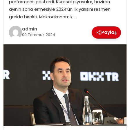
performans gösterdi. Küresel piyasalar, haziran
SIYASET
ayının sona ermesiyle 2024’ün ilk yarısını resmen
geride bıraktı. Makroekonomik…
SPOR
admin
Paylaş
09 Temmuz 2024
TEKNOLOJI
YAŞAM