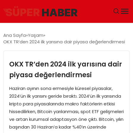
ANA SAYFA
Ana Sayfa
Yaşam
OKX TR’den 2024 ilk yarısına dair piyasa değerlendirmesi
GÜNDEM
DÜNYA
OKX TR’den 2024 ilk yarısına dair
piyasa değerlendirmesi
EĞITIM
Haziran ayının sona ermesiyle küresel piyasalar,
EKONOMI
2024’ün ilk yarısını geride bıraktı. 2024’ün ilk yarısında
kripto para piyasalarında makro faktörlerin etkisi
MAGAZIN
hissedilirken, Bitcoin yarılanması, spot ETF gelişmeleri
ve artan kurumsal adaptasyon öne çıktı. Bitcoin, yılın
SAĞLIK
başından 30 Haziran’a kadar %40’ın üzerinde