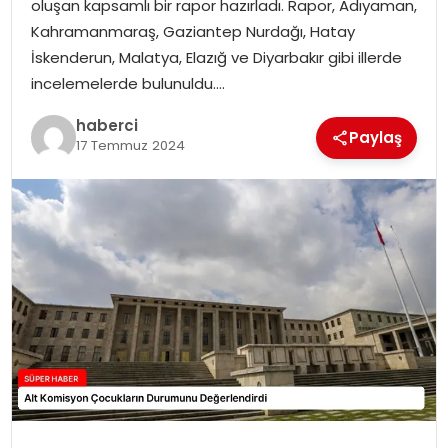
oluşan kapsamlı bir rapor hazırladı. Rapor, Adıyaman,
SIYASET
Kahramanmaraş, Gaziantep Nurdağı, Hatay
İskenderun, Malatya, Elazığ ve Diyarbakır gibi illerde
SPOR
incelemelerde bulunuldu….
TEKNOLOJI
haberci
Paylaş
17 Temmuz 2024
YAŞAM