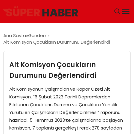
ANA SAYFA
Ana Sayfa
Gündem
Alt Komisyon Çocukların Durumunu Değerlendirdi
GÜNDEM
DÜNYA
Alt Komisyon Çocukların
Durumunu Değerlendirdi
EĞITIM
Alt Komisyonun Çalışmaları ve Rapor Özeti Alt
EKONOMI
Komisyon, “6 Şubat 2023 Tarihli Depremlerden
Etkilenen Çocukların Durumu ve Çocuklara Yönelik
MAGAZIN
Yürütülen Çalışmaların Değerlendirilmesi” raporunu
hazırladı. 5 Temmuz 2023’te çalışmalarına başlayan
SAĞLIK
komisyon, 7 toplantı gerçekleştirerek 278 sayfadan