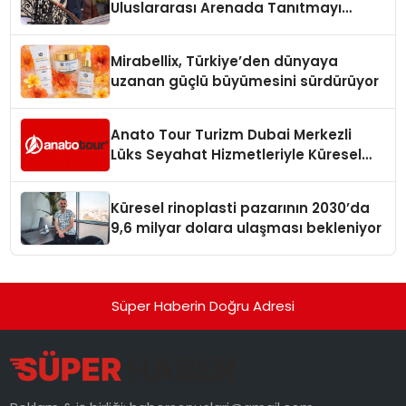
Uluslararası Arenada Tanıtmayı
Hedefliyor
Mirabellix, Türkiye’den dünyaya
uzanan güçlü büyümesini sürdürüyor
Anato Tour Turizm Dubai Merkezli
Lüks Seyahat Hizmetleriyle Küresel
Turizmde Öne Çıkıyor
Küresel rinoplasti pazarının 2030’da
9,6 milyar dolara ulaşması bekleniyor
Süper Haberin Doğru Adresi