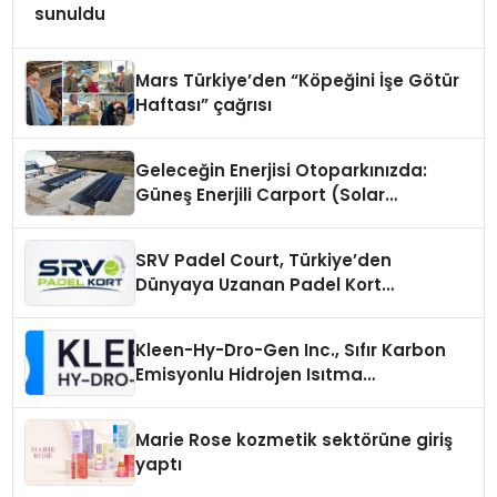
sunuldu
Mars Türkiye’den “Köpeğini İşe Götür
Haftası” çağrısı
Geleceğin Enerjisi Otoparkınızda:
Güneş Enerjili Carport (Solar
Otopark) Nedir?
SRV Padel Court, Türkiye’den
Dünyaya Uzanan Padel Kort
Üretiminde Güvenin Adresi
Kleen-Hy-Dro-Gen Inc., Sıfır Karbon
Emisyonlu Hidrojen Isıtma
Teknolojisinde ISO ve TSSA
Düzenleyici Onaylarını Aldı
Marie Rose kozmetik sektörüne giriş
yaptı