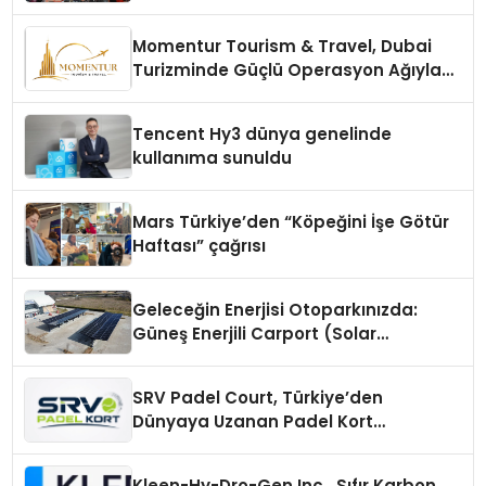
vizyonunu sergiledi
Momentur Tourism & Travel, Dubai
Turizminde Güçlü Operasyon Ağıyla
Fark Yaratıyor
Tencent Hy3 dünya genelinde
kullanıma sunuldu
Mars Türkiye’den “Köpeğini İşe Götür
Haftası” çağrısı
Geleceğin Enerjisi Otoparkınızda:
Güneş Enerjili Carport (Solar
Otopark) Nedir?
SRV Padel Court, Türkiye’den
Dünyaya Uzanan Padel Kort
Üretiminde Güvenin Adresi
Kleen-Hy-Dro-Gen Inc., Sıfır Karbon