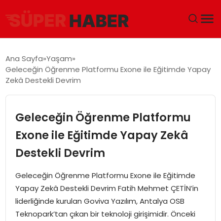
ANA SAYFA
Ana Sayfa
Yaşam
Geleceğin Öğrenme Platformu Exone ile Eğitimde Yapay
GÜNDEM
Zekâ Destekli Devrim
DÜNYA
Geleceğin Öğrenme Platformu
EĞITIM
Exone ile Eğitimde Yapay Zekâ
Destekli Devrim
EKONOMI
Geleceğin Öğrenme Platformu Exone ile Eğitimde
MAGAZIN
Yapay Zekâ Destekli Devrim Fatih Mehmet ÇETİN’in
liderliğinde kurulan Goviva Yazılım, Antalya OSB
SAĞLIK
Teknopark’tan çıkan bir teknoloji girişimidir. Önceki