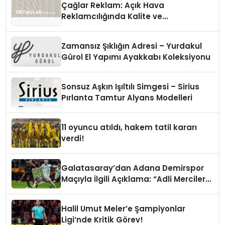
Çağlar Reklam: Açık Hava
Reklamcılığında Kalite ve
İnovasyonun Öncüsü
Zamansız Şıklığın Adresi – Yurdakul
Gürol El Yapımı Ayakkabı Koleksiyonu
Sonsuz Aşkın Işıltılı Simgesi – Sirius
Pırlanta Tamtur Alyans Modelleri
11 oyuncu atıldı, hakem tatil kararı
verdi!
Galatasaray’dan Adana Demirspor
Maçıyla İlgili Açıklama: “Adli Mercilere
Başvuru Yapıldı”
Halil Umut Meler’e Şampiyonlar
Ligi’nde Kritik Görev!