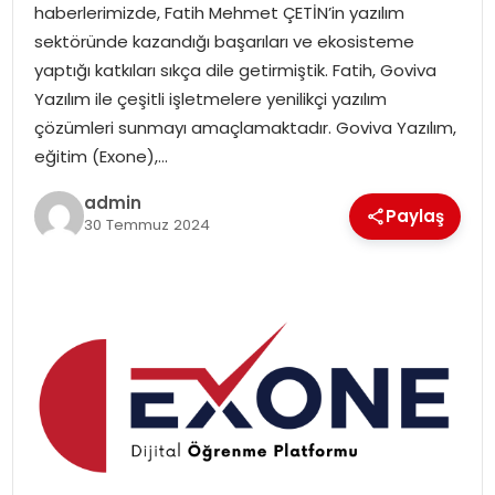
haberlerimizde, Fatih Mehmet ÇETİN’in yazılım
SIYASET
sektöründe kazandığı başarıları ve ekosisteme
yaptığı katkıları sıkça dile getirmiştik. Fatih, Goviva
SPOR
Yazılım ile çeşitli işletmelere yenilikçi yazılım
çözümleri sunmayı amaçlamaktadır. Goviva Yazılım,
TEKNOLOJI
eğitim (Exone),…
YAŞAM
admin
Paylaş
30 Temmuz 2024