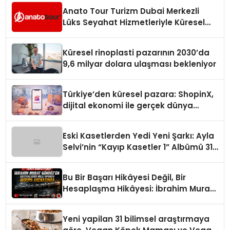
Anato Tour Turizm Dubai Merkezli
Lüks Seyahat Hizmetleriyle Küresel
Turizmde Öne Çıkıyor
Küresel rinoplasti pazarının 2030’da
9,6 milyar dolara ulaşması bekleniyor
Türkiye’den küresel pazara: ShopinX,
dijital ekonomi ile gerçek dünya
alışverişini bir araya getirmeyi
hedefliyor
Eski Kasetlerden Yedi Yeni Şarkı: Ayla
Selvi’nin “Kayıp Kasetler 1” Albümü 31
Temmuz’da Çıktı
Bu Bir Başarı Hikâyesi Değil, Bir
Hesaplaşma Hikâyesi: İbrahim Murat
Gündüz’ün Sert Çizgisi
Yeni yapilan 31 bilimsel araştırmaya