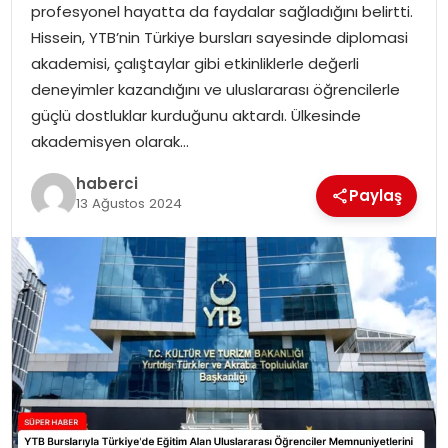
profesyonel hayatta da faydalar sağladığını belirtti.
SIYASET
Hissein, YTB’nin Türkiye bursları sayesinde diplomasi
akademisi, çalıştaylar gibi etkinliklerle değerli
SPOR
deneyimler kazandığını ve uluslararası öğrencilerle
güçlü dostluklar kurduğunu aktardı. Ülkesinde
TEKNOLOJI
akademisyen olarak…
YAŞAM
haberci
Paylaş
13 Ağustos 2024