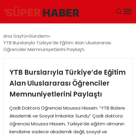
ANA SAYFA
Ana Sayfa
Gündem
YTB Burslarıyla Türkiye’de Eğitim Alan Uluslararası
GÜNDEM
Öğrenciler Memnuniyetlerini Paylaştı
DÜNYA
YTB Burslarıyla Türkiye’de Eğitim
EĞITIM
Alan Uluslararası Öğrenciler
Memnuniyetlerini Paylaştı
EKONOMI
Çadlı Doktora Öğrencisi Moussa Hissein: “YTB Bizlere
MAGAZIN
Akademik ve Sosyal İmkanlar Sundu” Çadlı doktora
öğrencisi Moussa Hissein, Türkiye’de eğitim almanın
SAĞLIK
kendisine sadece akademik değil, sosyal ve