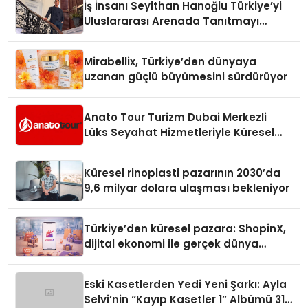
İş İnsanı Seyithan Hanoğlu Türkiye’yi
Uluslararası Arenada Tanıtmayı
Hedefliyor
Mirabellix, Türkiye’den dünyaya
uzanan güçlü büyümesini sürdürüyor
Anato Tour Turizm Dubai Merkezli
Lüks Seyahat Hizmetleriyle Küresel
Turizmde Öne Çıkıyor
Küresel rinoplasti pazarının 2030’da
9,6 milyar dolara ulaşması bekleniyor
Türkiye’den küresel pazara: ShopinX,
dijital ekonomi ile gerçek dünya
alışverişini bir araya getirmeyi
hedefliyor
Eski Kasetlerden Yedi Yeni Şarkı: Ayla
Selvi’nin “Kayıp Kasetler 1” Albümü 31