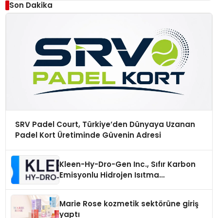
Son Dakika
SRV Padel Court, Türkiye’den Dünyaya Uzanan
Padel Kort Üretiminde Güvenin Adresi
Kleen-Hy-Dro-Gen Inc., Sıfır Karbon
Emisyonlu Hidrojen Isıtma
Teknolojisinde ISO ve TSSA
Düzenleyici Onaylarını Aldı
Marie Rose kozmetik sektörüne giriş
yaptı