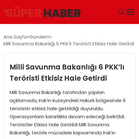
ANA SAYFA
Ana Sayfa
Gündem
Milli Savunma Bakanlığı 6 PKK’lı Teröristi Etkisiz Hale Getirdi
GÜNDEM
DÜNYA
Milli Savunma Bakanlığı 6 PKK’lı
Teröristi Etkisiz Hale Getirdi
EĞITIM
Milli Savunma Bakanlığı tarafından yapılan
EKONOMI
açıklamada, Irak’ın kuzeyindeki Hakurk bölgesinde 6
teröristin etkisiz hale getirildiği duyuruldu.
MAGAZIN
Operasyonların kararlılıkla devam edeceği belirtildi.
Teröristler Etkisiz Hale Getirildi Milli Savunma
SAĞLIK
Bakanlığı, terörle mücadele kapsamında Irak’ın