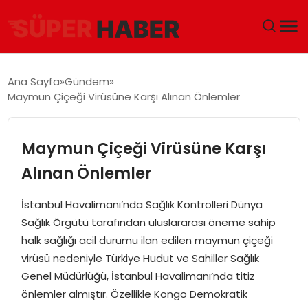
ANA SAYFA
Ana Sayfa
Gündem
Maymun Çiçeği Virüsüne Karşı Alınan Önlemler
GÜNDEM
DÜNYA
Maymun Çiçeği Virüsüne Karşı
Alınan Önlemler
EĞITIM
İstanbul Havalimanı’nda Sağlık Kontrolleri Dünya
EKONOMI
Sağlık Örgütü tarafından uluslararası öneme sahip
halk sağlığı acil durumu ilan edilen maymun çiçeği
MAGAZIN
virüsü nedeniyle Türkiye Hudut ve Sahiller Sağlık
Genel Müdürlüğü, İstanbul Havalimanı’nda titiz
SAĞLIK
önlemler almıştır. Özellikle Kongo Demokratik