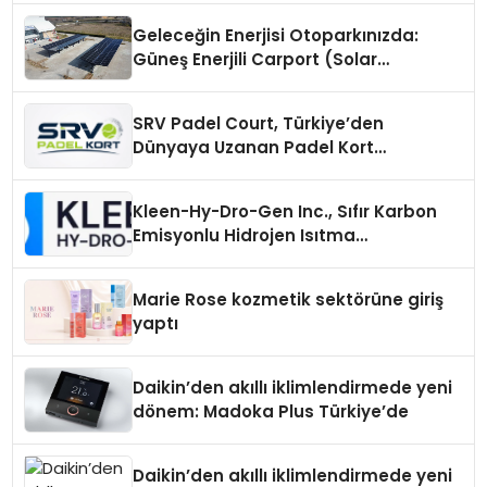
Geleceğin Enerjisi Otoparkınızda:
Güneş Enerjili Carport (Solar
Otopark) Nedir?
SRV Padel Court, Türkiye’den
Dünyaya Uzanan Padel Kort
Üretiminde Güvenin Adresi
Kleen-Hy-Dro-Gen Inc., Sıfır Karbon
Emisyonlu Hidrojen Isıtma
Teknolojisinde ISO ve TSSA
Düzenleyici Onaylarını Aldı
Marie Rose kozmetik sektörüne giriş
yaptı
Daikin’den akıllı iklimlendirmede yeni
dönem: Madoka Plus Türkiye’de
Daikin’den akıllı iklimlendirmede yeni