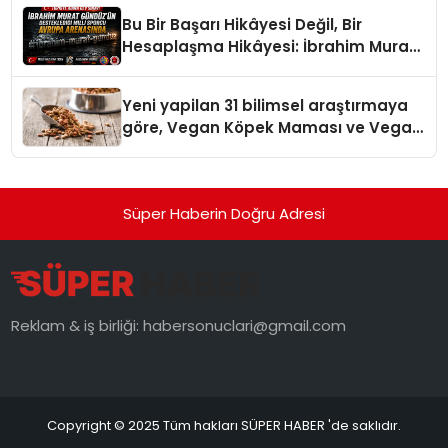
Bu Bir Başarı Hikâyesi Değil, Bir
Hesaplaşma Hikâyesi: İbrahim Murat
Gündüz’ün Sert Çizgisi
Yeni yapilan 31 bilimsel araştırmaya
göre, Vegan Köpek Maması ve Vegan
Kedi Mamasının İyi Sindirildiğini
Ortaya Koydu
Süper Haberin Doğru Adresi
Reklam & iş birliği:
habersonuclari@gmail.com
Copyright © 2025 Tüm hakları SÜPER HABER 'de saklıdır.