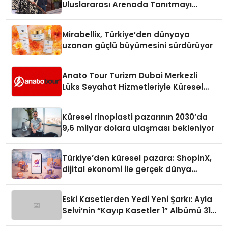
Uluslararası Arenada Tanıtmayı
Hedefliyor
Mirabellix, Türkiye’den dünyaya
uzanan güçlü büyümesini sürdürüyor
Anato Tour Turizm Dubai Merkezli
Lüks Seyahat Hizmetleriyle Küresel
Turizmde Öne Çıkıyor
Küresel rinoplasti pazarının 2030’da
9,6 milyar dolara ulaşması bekleniyor
Türkiye’den küresel pazara: ShopinX,
dijital ekonomi ile gerçek dünya
alışverişini bir araya getirmeyi
hedefliyor
Eski Kasetlerden Yedi Yeni Şarkı: Ayla
Selvi’nin “Kayıp Kasetler 1” Albümü 31
Temmuz’da Çıktı