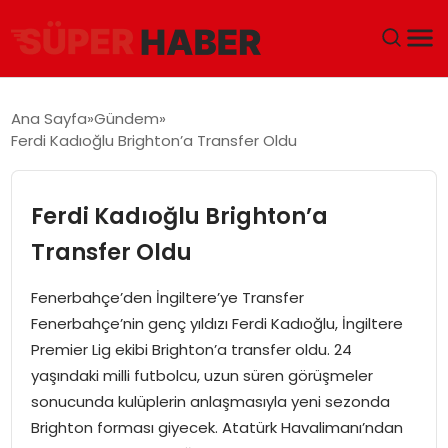
ANA SAYFA
Ana Sayfa
Gündem
Ferdi Kadıoğlu Brighton’a Transfer Oldu
GÜNDEM
DÜNYA
Ferdi Kadıoğlu Brighton’a
Transfer Oldu
EĞITIM
Fenerbahçe’den İngiltere’ye Transfer
EKONOMI
Fenerbahçe’nin genç yıldızı Ferdi Kadıoğlu, İngiltere
Premier Lig ekibi Brighton’a transfer oldu. 24
MAGAZIN
yaşındaki milli futbolcu, uzun süren görüşmeler
sonucunda kulüplerin anlaşmasıyla yeni sezonda
SAĞLIK
Brighton forması giyecek. Atatürk Havalimanı’ndan