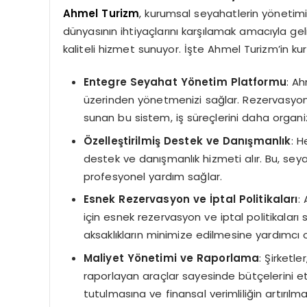
Ahmel Turizm
, kurumsal seyahatlerin yönetimin
dünyasının ihtiyaçlarını karşılamak amacıyla ge
kaliteli hizmet sunuyor. İşte Ahmel Turizm’in ku
Entegre Seyahat Yönetim Platformu
: A
üzerinden yönetmenizi sağlar. Rezervasyon
sunan bu sistem, iş süreçlerini daha organiz
Özelleştirilmiş Destek ve Danışmanlık
: H
destek ve danışmanlık hizmeti alır. Bu, se
profesyonel yardım sağlar.
Esnek Rezervasyon ve İptal Politikaları
:
için esnek rezervasyon ve iptal politikaları s
aksaklıkların minimize edilmesine yardımcı o
Maliyet Yönetimi ve Raporlama
: Şirketl
raporlayan araçlar sayesinde bütçelerini etkil
tutulmasına ve finansal verimliliğin artırılm