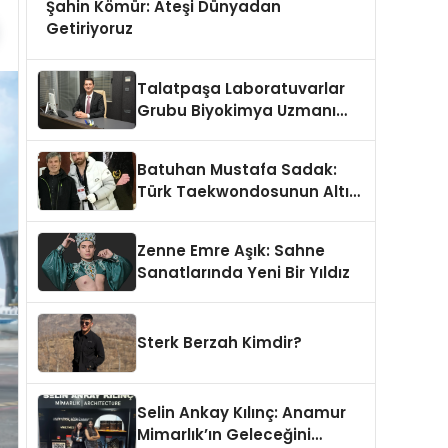
Şahin Kömür: Ateşi Dünyadan
Getiriyoruz
Talatpaşa Laboratuvarlar
Grubu Biyokimya Uzmanı
Prof. Dr. Ahmet Var
Batuhan Mustafa Sadak:
Türk Taekwondosunun Altın
Yumruğu
Zenne Emre Aşık: Sahne
Sanatlarında Yeni Bir Yıldız
Sterk Berzah Kimdir?
Selin Ankay Kılınç: Anamur
Mimarlık’ın Geleceğini