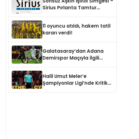
Sonsuz Aşkın Işıltılı Simgesi –
Sirius Pırlanta Tamtur
Alyans Modelleri
11 oyuncu atıldı, hakem tatil
kararı verdi!
Galatasaray’dan Adana
Demirspor Maçıyla İlgili
Açıklama: “Adli Mercilere
Başvuru Yapıldı”
Halil Umut Meler’e
Şampiyonlar Ligi’nde Kritik
Görev!