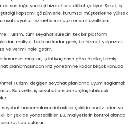
de sunduğu yenilikçi hizmetlerle dikkat çekiyor. Şirket, iş
liştirdiği kapsamlı çözümlerle, kurumsal müşterilerine yüksek
rumsal seyahat hizmetlerinin bazı önemli özellikleri:
hmel Turizm, tüm seyahat sürecini tek bir platform
lardan maliyet takibine kadar geniş bir hizmet yelpazesi
e ve verimli hale getirir.
er kurumsal müşteri, iş ihtiyaçlarına göre özelleştirilmiş
yahat planlamasından kriz yönetimine kadar birçok konuda
 Ahmel Turizm, değişen seyahat planlarına uyum sağlamak
unar. Bu özellik, iş seyahatlerinde karşılaşılabilecek
lur.
er, seyahat harcamalarını detaylı bir şekilde analiz eden ve
i bir şekilde yönetebilirler. Bu, maliyetlerin kontrol altında
asına katkıda bulunur.