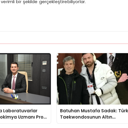
rimli bir şekilde gerçekleştirebiliyorlar.
a Laboratuvarlar
Batuhan Mustafa Sadak: Tür
yokimya Uzmanı Prof.
Taekwondosunun Altın
t Var
Yumruğu