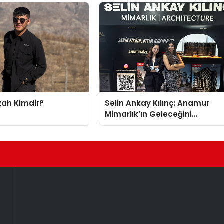
zah Kimdir?
Selin Ankay Kılınç: Anamur
Mimarlık’ın Geleceğini
Şekillendiren Yöneticisi