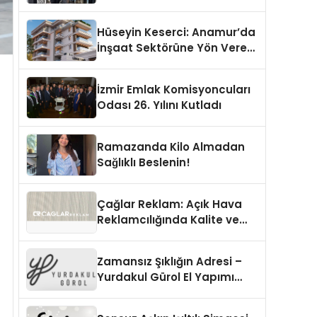
Şekillendiren Yöneticisi
Hüseyin Keserci: Anamur’da
İnşaat Sektörüne Yön Veren
İsim
İzmir Emlak Komisyoncuları
Odası 26. Yılını Kutladı
Ramazanda Kilo Almadan
Sağlıklı Beslenin!
Çağlar Reklam: Açık Hava
Reklamcılığında Kalite ve
İnovasyonun Öncüsü
Zamansız Şıklığın Adresi –
Yurdakul Gürol El Yapımı
Ayakkabı Koleksiyonu