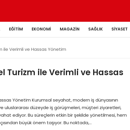
A
EĞITIM
EKONOMI
MAGAZIN
SAĞLIK
SIYASET
 ile Verimli ve Hassas Yönetim
 Turizm ile Verimli ve Hassas
Hassas Yönetim Kurumsal seyahat, modern iş dünyasının
 ve uluslararası düzeyde iş görüşmeleri, müşteri ziyaretleri,
yahat ediyor. Bu süreçlerin etkin bir şekilde yönetilmesi, hem
açısından büyük önem taşıyor. Bu noktada,…