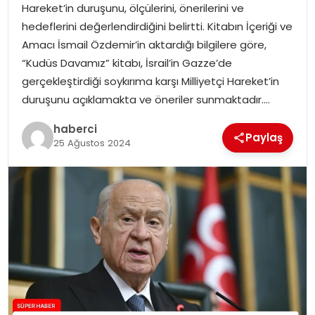
Hareket’in duruşunu, ölçülerini, önerilerini ve
SIYASET
hedeflerini değerlendirdiğini belirtti. Kitabın İçeriği ve
Amacı İsmail Özdemir’in aktardığı bilgilere göre,
SPOR
“Kudüs Davamız” kitabı, İsrail’in Gazze’de
gerçekleştirdiği soykırıma karşı Milliyetçi Hareket’in
TEKNOLOJI
duruşunu açıklamakta ve öneriler sunmaktadır….
YAŞAM
haberci
Paylaş
25 Ağustos 2024