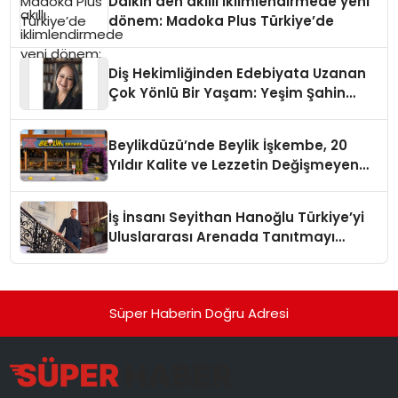
Daikin’den akıllı iklimlendirmede yeni
dönem: Madoka Plus Türkiye’de
Diş Hekimliğinden Edebiyata Uzanan
Çok Yönlü Bir Yaşam: Yeşim Şahin
Yaman
Beylikdüzü’nde Beylik İşkembe, 20
Yıldır Kalite ve Lezzetin Değişmeyen
Adresi
İş İnsanı Seyithan Hanoğlu Türkiye’yi
Uluslararası Arenada Tanıtmayı
Hedefliyor
Süper Haberin Doğru Adresi