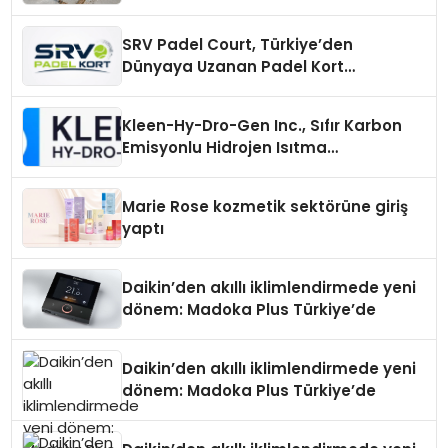
Otopark) Nedir?
SRV Padel Court, Türkiye’den
Dünyaya Uzanan Padel Kort
Üretiminde Güvenin Adresi
Kleen-Hy-Dro-Gen Inc., Sıfır Karbon
Emisyonlu Hidrojen Isıtma
Teknolojisinde ISO ve TSSA
Düzenleyici Onaylarını Aldı
Marie Rose kozmetik sektörüne giriş
yaptı
Daikin’den akıllı iklimlendirmede yeni
dönem: Madoka Plus Türkiye’de
Daikin’den akıllı iklimlendirmede yeni
dönem: Madoka Plus Türkiye’de