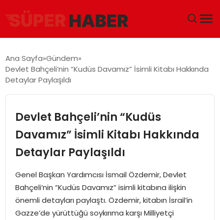
ANA SAYFA
Ana Sayfa
Gündem
Devlet Bahçeli’nin “Kudüs Davamız” İsimli Kitabı Hakkında
GÜNDEM
Detaylar Paylaşıldı
DÜNYA
Devlet Bahçeli’nin “Kudüs
EĞITIM
Davamız” İsimli Kitabı Hakkında
Detaylar Paylaşıldı
EKONOMI
Genel Başkan Yardımcısı İsmail Özdemir, Devlet
MAGAZIN
Bahçeli’nin “Kudüs Davamız” isimli kitabına ilişkin
önemli detayları paylaştı. Özdemir, kitabın İsrail’in
SAĞLIK
Gazze’de yürüttüğü soykırıma karşı Milliyetçi