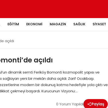
A
EĞITIM
EKONOMI
MAGAZIN
SAĞLIK
SIYASET
e açıldı
omonti’de açıldı
ul’un dinamik semti Feriköy Bomonti kozmopolit yapısı ve
tkı sağlayan yeni bir mekân daha açıldı: Zarif Ocakbaşı.
lezzetlerine modern bir dokunuş katma hedefiyle yola çıktı ve
ikkat çekmeyi başardı. Kurucunun Vizyonu:…
0 Yorum Yapıldı
Paylaş