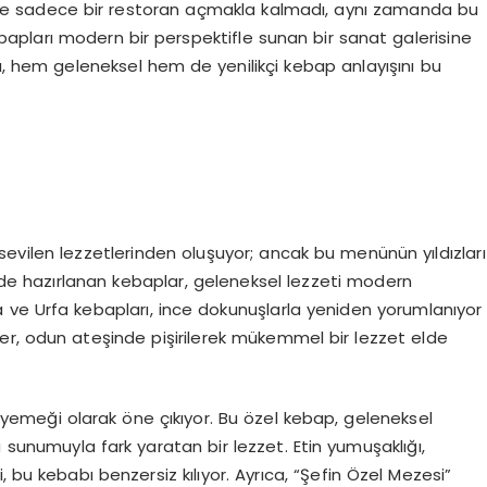
şı” ile sadece bir restoran açmakla kalmadı, aynı zamanda bu
ebapları modern bir perspektifle sunan bir sanat galerisine
cı, hem geleneksel hem de yenilikçi kebap anlayışını bu
evilen lezzetlerinden oluşuyor; ancak bu menünün yıldızları
inde hazırlanan kebaplar, geleneksel lezzeti modern
 ve Urfa kebapları, ince dokunuşlarla yeniden yorumlanıyor
ler, odun ateşinde pişirilerek mükemmel bir lezzet elde
 yemeği olarak öne çıkıyor. Bu özel kebap, geleneksel
sunumuyla fark yaratan bir lezzet. Etin yumuşaklığı,
, bu kebabı benzersiz kılıyor. Ayrıca, “Şefin Özel Mezesi”