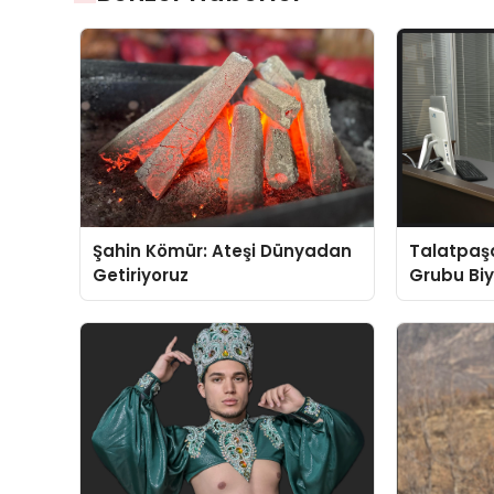
Şahin Kömür: Ateşi Dünyadan
Talatpaş
Getiriyoruz
Grubu Bi
Dr. Ahme