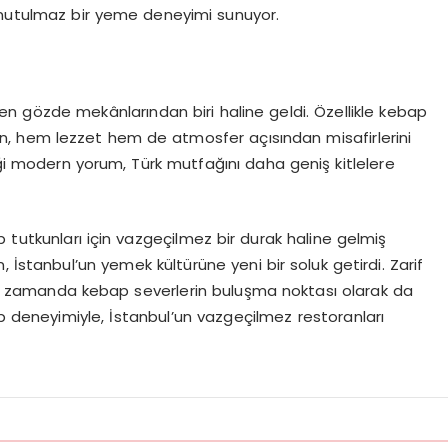
 unutulmaz bir yeme deneyimi sunuyor.
en gözde mekânlarından biri haline geldi. Özellikle kebap
ran, hem lezzet hem de atmosfer açısından misafirlerini
iği modern yorum, Türk mutfağını daha geniş kitlelere
 tutkunları için vazgeçilmez bir durak haline gelmiş
 İstanbul’un yemek kültürüne yeni bir soluk getirdi. Zarif
ı zamanda kebap severlerin buluşma noktası olarak da
p deneyimiyle, İstanbul’un vazgeçilmez restoranları