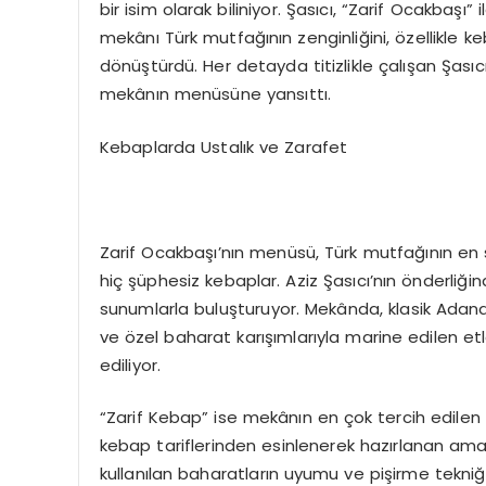
bir isim olarak biliniyor. Şasıcı, “Zarif Ocakba
mekânı Türk mutfağının zenginliğini, özellikle k
dönüştürdü. Her detayda titizlikle çalışan Şası
mekânın menüsüne yansıttı.
Kebaplarda Ustalık ve Zarafet
Zarif Ocakbaşı’nın menüsü, Türk mutfağının en s
hiç şüphesiz kebaplar. Aziz Şasıcı’nın önderliğ
sunumlarla buluşturuyor. Mekânda, klasik Adana
ve özel baharat karışımlarıyla marine edilen et
ediliyor.
“Zarif Kebap” ise mekânın en çok tercih edilen
kebap tariflerinden esinlenerek hazırlanan ama 
kullanılan baharatların uyumu ve pişirme tekniği