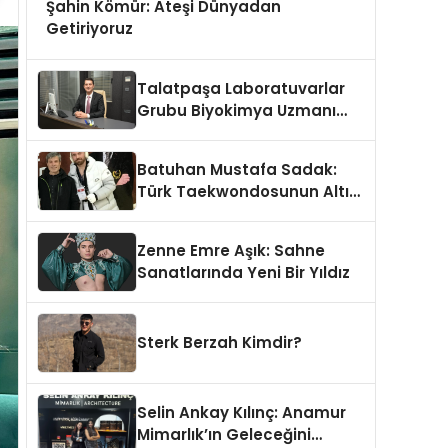
Şahin Kömür: Ateşi Dünyadan
Getiriyoruz
Talatpaşa Laboratuvarlar
Grubu Biyokimya Uzmanı
Prof. Dr. Ahmet Var
Batuhan Mustafa Sadak:
Türk Taekwondosunun Altın
Yumruğu
Zenne Emre Aşık: Sahne
Sanatlarında Yeni Bir Yıldız
Sterk Berzah Kimdir?
Selin Ankay Kılınç: Anamur
Mimarlık’ın Geleceğini