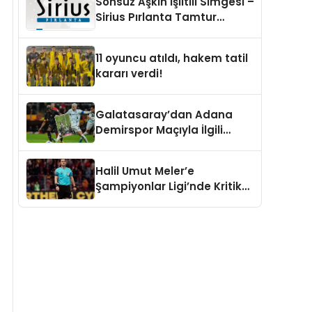
Sonsuz Aşkın Işıltılı Simgesi –
Sirius Pırlanta Tamtur
Alyans Modelleri
11 oyuncu atıldı, hakem tatil
kararı verdi!
Galatasaray’dan Adana
Demirspor Maçıyla İlgili
Açıklama: “Adli Mercilere
Başvuru Yapıldı”
Halil Umut Meler’e
Şampiyonlar Ligi’nde Kritik
Görev!