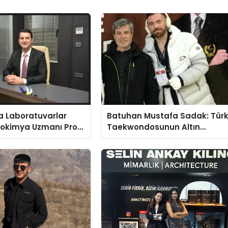
a Laboratuvarlar
Batuhan Mustafa Sadak: Tür
yokimya Uzmanı Prof.
Taekwondosunun Altın
t Var
Yumruğu