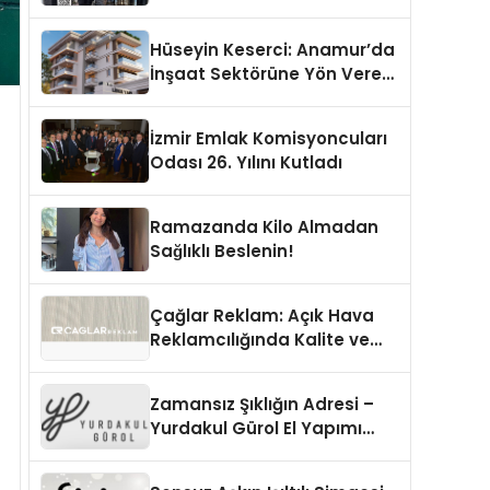
Şekillendiren Yöneticisi
Hüseyin Keserci: Anamur’da
İnşaat Sektörüne Yön Veren
İsim
İzmir Emlak Komisyoncuları
Odası 26. Yılını Kutladı
Ramazanda Kilo Almadan
Sağlıklı Beslenin!
Çağlar Reklam: Açık Hava
Reklamcılığında Kalite ve
İnovasyonun Öncüsü
Zamansız Şıklığın Adresi –
Yurdakul Gürol El Yapımı
Ayakkabı Koleksiyonu