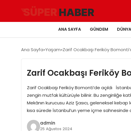
ANA SAYFA
GÜNDEM
DÜNY
Ana Sayfa
Yaşam
Zarif Ocakbaşı Feriköy Bomonti’d
Zarif Ocakbaşı Feriköy B
Zarif Ocakbaşı Feriköy Bomonti’de açıldı İstanb
zengin mutfak kültürüyle bilinir. Bu zenginliğe ka
Mekânın kurucusu Aziz Şasıcı, geleneksel kebap 
kısa sürede İstanbul’un yeme içme sahnesinde d
admin
25 Ağustos 2024