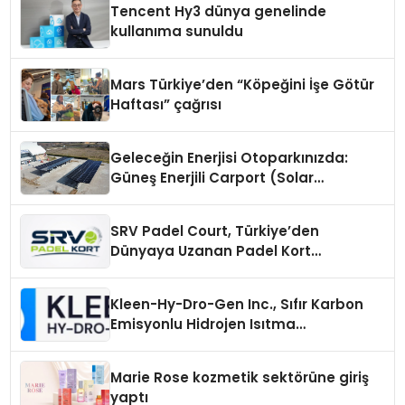
Tencent Hy3 dünya genelinde
kullanıma sunuldu
Mars Türkiye’den “Köpeğini İşe Götür
Haftası” çağrısı
Geleceğin Enerjisi Otoparkınızda:
Güneş Enerjili Carport (Solar
Otopark) Nedir?
SRV Padel Court, Türkiye’den
Dünyaya Uzanan Padel Kort
Üretiminde Güvenin Adresi
Kleen-Hy-Dro-Gen Inc., Sıfır Karbon
Emisyonlu Hidrojen Isıtma
Teknolojisinde ISO ve TSSA
Düzenleyici Onaylarını Aldı
Marie Rose kozmetik sektörüne giriş
yaptı