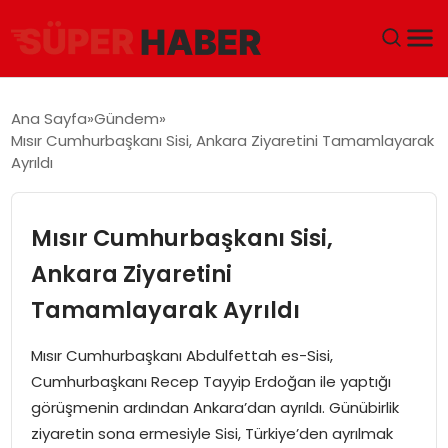
ANA SAYFA
Ana Sayfa
Gündem
Mısır Cumhurbaşkanı Sisi, Ankara Ziyaretini Tamamlayarak
GÜNDEM
Ayrıldı
DÜNYA
Mısır Cumhurbaşkanı Sisi,
EĞITIM
Ankara Ziyaretini
Tamamlayarak Ayrıldı
EKONOMI
Mısır Cumhurbaşkanı Abdulfettah es-Sisi,
MAGAZIN
Cumhurbaşkanı Recep Tayyip Erdoğan ile yaptığı
görüşmenin ardından Ankara’dan ayrıldı. Günübirlik
SAĞLIK
ziyaretin sona ermesiyle Sisi, Türkiye’den ayrılmak