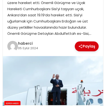
üzere hareket etti. Önemli Görüşme ve Uçak
SIYASET
Hareketi Cumhurbaşkanı Sisi’yi taşıyan uçak,
Ankara’dan saat 19.19’da hareket etti. Sisi’yi
SPOR
uğurlamak için Cumhurbaşkanı Erdoğan ve üst
düzey yetkililer havaalanında hazır bulundular.
TEKNOLOJI
Önemli Görüşme Detayları Abdulfettah es-Sisi,…
YAŞAM
haberci
Paylaş
05 Eylül 2024