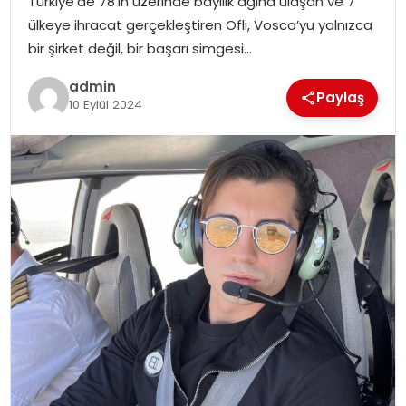
Türkiye’de 78’in üzerinde bayilik ağına ulaşan ve 7
SIYASET
ülkeye ihracat gerçekleştiren Ofli, Vosco’yu yalnızca
bir şirket değil, bir başarı simgesi…
SPOR
admin
Paylaş
10 Eylül 2024
TEKNOLOJI
YAŞAM