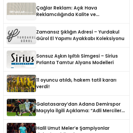
Çağlar Reklam: Açık Hava
Reklamcılığında Kalite ve
İnovasyonun Öncüsü
Zamansız Şıklığın Adresi – Yurdakul
Gürol El Yapımı Ayakkabı Koleksiyonu
Sonsuz Aşkın Işıltılı Simgesi – Sirius
Pırlanta Tamtur Alyans Modelleri
11 oyuncu atıldı, hakem tatil kararı
verdi!
Galatasaray’dan Adana Demirspor
Maçıyla İlgili Açıklama: “Adli Mercilere
Başvuru Yapıldı”
Halil Umut Meler’e Şampiyonlar