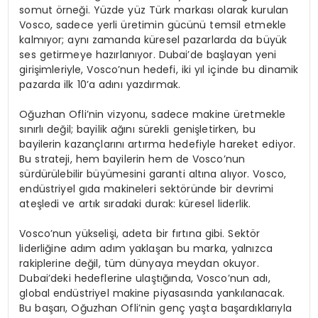
somut örneği. Yüzde yüz Türk markası olarak kurulan
Vosco, sadece yerli üretimin gücünü temsil etmekle
kalmıyor; aynı zamanda küresel pazarlarda da büyük
ses getirmeye hazırlanıyor. Dubai’de başlayan yeni
girişimleriyle, Vosco’nun hedefi, iki yıl içinde bu dinamik
pazarda ilk 10’a adını yazdırmak.
Oğuzhan Ofli’nin vizyonu, sadece makine üretmekle
sınırlı değil; bayilik ağını sürekli genişletirken, bu
bayilerin kazançlarını artırma hedefiyle hareket ediyor.
Bu strateji, hem bayilerin hem de Vosco’nun
sürdürülebilir büyümesini garanti altına alıyor. Vosco,
endüstriyel gıda makineleri sektöründe bir devrimi
ateşledi ve artık sıradaki durak: küresel liderlik.
Vosco’nun yükselişi, adeta bir fırtına gibi. Sektör
liderliğine adım adım yaklaşan bu marka, yalnızca
rakiplerine değil, tüm dünyaya meydan okuyor.
Dubai’deki hedeflerine ulaştığında, Vosco’nun adı,
global endüstriyel makine piyasasında yankılanacak.
Bu başarı, Oğuzhan Ofli’nin genç yaşta başardıklarıyla