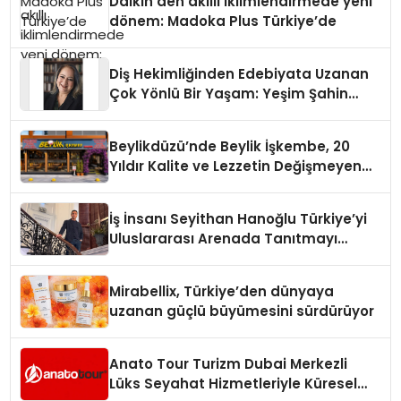
Daikin’den akıllı iklimlendirmede yeni
dönem: Madoka Plus Türkiye’de
Diş Hekimliğinden Edebiyata Uzanan
Çok Yönlü Bir Yaşam: Yeşim Şahin
Yaman
Beylikdüzü’nde Beylik İşkembe, 20
Yıldır Kalite ve Lezzetin Değişmeyen
Adresi
İş İnsanı Seyithan Hanoğlu Türkiye’yi
Uluslararası Arenada Tanıtmayı
Hedefliyor
Mirabellix, Türkiye’den dünyaya
uzanan güçlü büyümesini sürdürüyor
Anato Tour Turizm Dubai Merkezli
Lüks Seyahat Hizmetleriyle Küresel