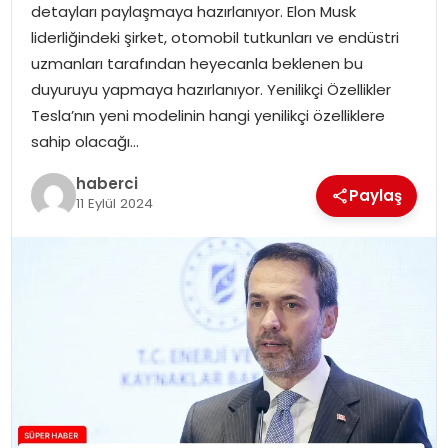
detayları paylaşmaya hazırlanıyor. Elon Musk
SIYASET
liderliğindeki şirket, otomobil tutkunları ve endüstri
uzmanları tarafından heyecanla beklenen bu
SPOR
duyuruyu yapmaya hazırlanıyor. Yenilikçi Özellikler
Tesla’nın yeni modelinin hangi yenilikçi özelliklere
TEKNOLOJI
sahip olacağı…
YAŞAM
haberci
Paylaş
11 Eylül 2024