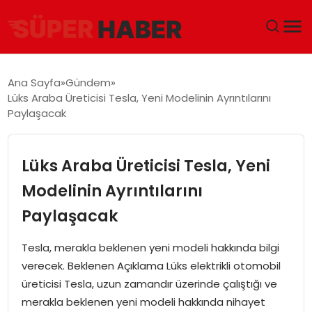
ANA SAYFA
Ana Sayfa
Gündem
Lüks Araba Üreticisi Tesla, Yeni Modelinin Ayrıntılarını
GÜNDEM
Paylaşacak
DÜNYA
Lüks Araba Üreticisi Tesla, Yeni
EĞITIM
Modelinin Ayrıntılarını
Paylaşacak
EKONOMI
Tesla, merakla beklenen yeni modeli hakkında bilgi
MAGAZIN
verecek. Beklenen Açıklama Lüks elektrikli otomobil
üreticisi Tesla, uzun zamandır üzerinde çalıştığı ve
SAĞLIK
merakla beklenen yeni modeli hakkında nihayet