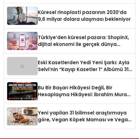
Turizmde Öne Çıkıyor
Küresel rinoplasti pazarının 2030’da
9,6 milyar dolara ulaşması bekleniyor
Türkiye’den küresel pazara: ShopinX,
dijital ekonomi ile gerçek dünya
alışverişini bir araya getirmeyi
hedefliyor
Eski Kasetlerden Yedi Yeni Şarkı: Ayla
Selvi’nin “Kayıp Kasetler 1” Albümü 31
Temmuz’da Çıktı
Bu Bir Başarı Hikâyesi Değil, Bir
Hesaplaşma Hikâyesi: İbrahim Murat
Gündüz’ün Sert Çizgisi
Yeni yapilan 31 bilimsel araştırmaya
göre, Vegan Köpek Maması ve Vegan
Kedi Mamasının İyi Sindirildiğini
Ortaya Koydu