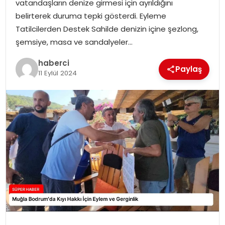
vatandaşların denize girmesi için ayrıldığını
SIYASET
belirterek duruma tepki gösterdi. Eyleme
Tatilcilerden Destek Sahilde denizin içine şezlong,
SPOR
şemsiye, masa ve sandalyeler…
TEKNOLOJI
haberci
Paylaş
11 Eylül 2024
YAŞAM