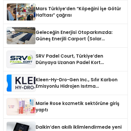
Mars Türkiye’den “Köpeğini İşe Götür
Haftası” çağrısı
Geleceğin Enerjisi Otoparkınızda:
Güneş Enerjili Carport (Solar
Otopark) Nedir?
SRV Padel Court, Türkiye’den
Dünyaya Uzanan Padel Kort
Üretiminde Güvenin Adresi
Kleen-Hy-Dro-Gen Inc., Sıfır Karbon
Emisyonlu Hidrojen Isıtma
Teknolojisinde ISO ve TSSA
Düzenleyici Onaylarını Aldı
Marie Rose kozmetik sektörüne giriş
yaptı
Daikin’den akıllı iklimlendirmede yeni