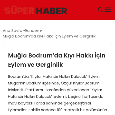
ANA SAYFA
Ana Sayfa
Gündem
Muğla Bodrum’da Kıyı Hakkı İçin Eylem ve Gerginlik
GÜNDEM
DÜNYA
Muğla Bodrum’da Kıyı Hakkı İçin
Eylem ve Gerginlik
EĞITIM
Bodrum’da “Kıyılar Halkındır Halkın Kalacak” Eylemi
EKONOMI
Muğla’nın Bodrum ilçesinde, Özgür Kıyılar Bodrum
İnisiyatifi Platformu tarafından düzenlenen “Kıyılar
MAGAZIN
Halkındır Halkın Kalacak” eylemi, beşinci haftasında
mavi bayraklı Torba sahilinde gerçekleştirildi.
SAĞLIK
Eylemciler, sahilin sadece 100 metrelik bir bölümünün