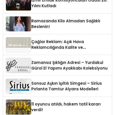
İzmir Emlak Komisyoncuları Odası 26.
Yılını Kutladı
Ramazanda Kilo Almadan Sağlıklı
Beslenin!
Çağlar Reklam: Açık Hava
Reklamcılığında Kalite ve
İnovasyonun Öncüsü
Zamansız Şıklığın Adresi – Yurdakul
Gürol El Yapımı Ayakkabı Koleksiyonu
Sonsuz Aşkın Işıltılı Simgesi – Sirius
Pırlanta Tamtur Alyans Modelleri
11 oyuncu atıldı, hakem tatil kararı
verdi!