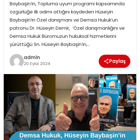
Baybaşin’in, Topluma uyum programı kapsamında
SIYASET
özgürlüğe ilk adımı attığını kaydeden Hüseyin
Baybaşin’in Özel danışmanı ve Demsa Hukuk’un
SPOR
patronu Dr. Hüseyin Demir, ‘Özel danışmanlığını ve
Demsa Hukuk Büromuzun hukuksal hizmetlerini
TEKNOLOJI
yürüttüğü Sn. Hüseyin Baybaşin’in,…
YAŞAM
admin
Paylaş
20 Eylül 2024