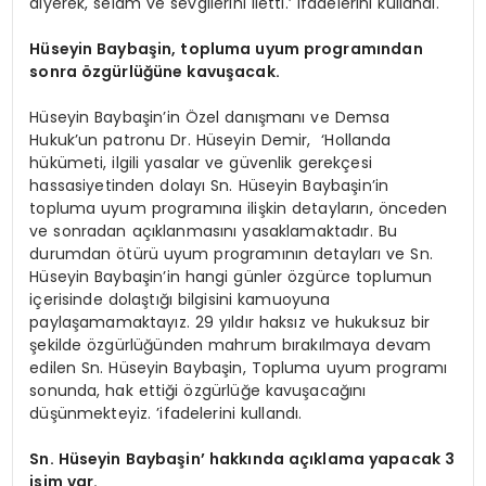
diyerek, selam ve sevgilerini iletti.’ ifadelerini kullandı.
Hüseyin Baybaşin, topluma uyum programından
sonra özgürlüğüne kavuşacak.
Hüseyin Baybaşin’in Özel danışmanı ve Demsa
Hukuk’un patronu Dr. Hüseyin Demir, ‘Hollanda
hükümeti, ilgili yasalar ve güvenlik gerekçesi
hassasiyetinden dolayı Sn. Hüseyin Baybaşin’in
topluma uyum programına ilişkin detayların, önceden
ve sonradan açıklanmasını yasaklamaktadır. Bu
durumdan ötürü uyum programının detayları ve Sn.
Hüseyin Baybaşin’in hangi günler özgürce toplumun
içerisinde dolaştığı bilgisini kamuoyuna
paylaşamamaktayız. 29 yıldır haksız ve hukuksuz bir
şekilde özgürlüğünden mahrum bırakılmaya devam
edilen Sn. Hüseyin Baybaşin, Topluma uyum programı
sonunda, hak ettiği özgürlüğe kavuşacağını
düşünmekteyiz. ’ifadelerini kullandı.
Sn. Hüseyin Baybaşin’ hakkında açıklama yapacak 3
isim var.