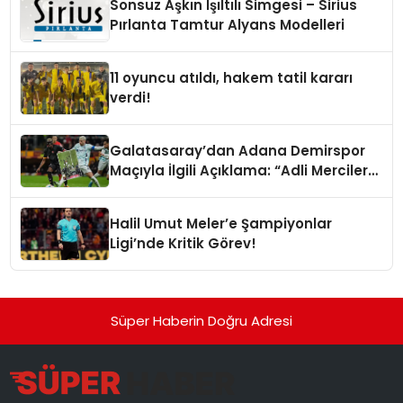
Sonsuz Aşkın Işıltılı Simgesi – Sirius
Pırlanta Tamtur Alyans Modelleri
11 oyuncu atıldı, hakem tatil kararı
verdi!
Galatasaray’dan Adana Demirspor
Maçıyla İlgili Açıklama: “Adli Mercilere
Başvuru Yapıldı”
Halil Umut Meler’e Şampiyonlar
Ligi’nde Kritik Görev!
Süper Haberin Doğru Adresi