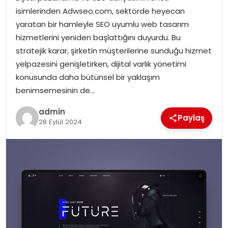
SIYASET
isimlerinden Adwseo.com, sektörde heyecan
yaratan bir hamleyle SEO uyumlu web tasarım
SPOR
hizmetlerini yeniden başlattığını duyurdu. Bu
stratejik karar, şirketin müşterilerine sunduğu hizmet
TEKNOLOJI
yelpazesini genişletirken, dijital varlık yönetimi
konusunda daha bütünsel bir yaklaşım
YAŞAM
benimsemesinin de…
admin
Paylaş
28 Eylül 2024